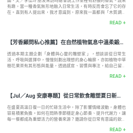
視，都能讓跑步的過程更加省力。而每次的暖身跟收操，都是為
圖、文／李佳玲 朋友來訪時總會説工作室裡有舒服的香氣。說來
了重新找回四肢的協
有趣，當一種香氣無形地融入日常生活，有時反而會忘了它的存
在。直到有人提出來，我才意識到，原來我一直都與「木質調」
生活著。除了工作室裡有不少木頭家具，空氣中時常飄著點燃的
READ +
檀香，連我身上的香水也多是木質調。織品創作時需要讓內心沉
穩下來，讓我心中的節奏與時間一起流動，一層一層堆積出作品
獨特的底蘊與張力，就像檀香渾厚的香氣，也是隨著時間堆積而
【芳香顧問私心推薦】在自然植物氣息中溫柔鍛鍊
來的。 圍繞著織物的工作是幸福的。它們又柔又細緻，每當看著
手指牽引細細的針線來回穿梭，在布上跳舞的模樣，呼吸也不自
身心
覺跟著緩慢下來，就像為自己舉行一場調頻儀式一樣。 選擇
透過本期主題企劃「身體與心靈的雕塑家 」，想談談從日常生
「軟」作為創作的語言，是我面對世界的一
活、呼吸與選擇中，慢慢刻劃出理想的身心輪廓，亦如植物中草
樹花果茶有其形態與能量，透過感官、習慣與專注，給自己留一
段伸展的餘裕，重塑生活的節奏與姿態。 融合檀香的靜心與岩蘭
READ +
草的踏實，隨草本木質香氣緩緩沉澱與安放身心。 芳香顧問／高
雄統一時代 吳佳蓁 芳香顧問・佳蓁私心推薦香氛好物 約翰森林
JOHNRAY瑜珈大師深層潤膚霜 200ml ｜ 推 薦 理 由 ｜ 草本木質
【Jul／Aug 安康專題】從日常飲食雕塑夏日新體
調的「瑜珈大師系列」，給我一種走進大自然裡的沉靜感受，彷
彿置身在森林裡的小木屋，屋內木製簡約的乾淨空間，還能從一
感
旁的落地窗看到的樹木及花草，讓人心神安定。 其中，我最喜歡
在盛夏高溫日復一日的忙碌生活中，除了影響情緒波動，身體也
的是「
容易積累負擔。如何在悶熱季節穩定身心節奏、提升代謝力，讓
每一餐都成為重塑活力的營養來源？邀請你從日常有意識的飲食
選擇開始，讓身體從內而外雕塑出輕盈節奏。 一日安康．小天使
READ +
黃金膠囊 推動體內代謝力的超級蔬果— 苦 瓜 胜 肽 — 高油、高