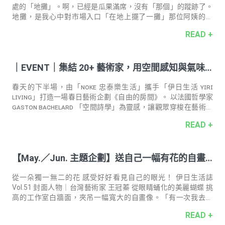
處的「地攤」。啊，已經是瓜果滿席，沒有「那個」的蹤跡了。
地攤，是我心中對市場入口「在地上擺了一攤」那位阿姨的縮
寫。她的攤子上經常有少見的野菜，龍葵、艾草、鼠麴草等等。
READ +
看起來像是自己家種的，式樣很多，量不多。我總是在過馬路之
前，就隔著馬路猛看她今天的收穫。很期待、很好奇。 但一過馬
路靠近攤子時，我馬上要把我那些垂涎的表情收進口袋裏。也許
｜EVENT｜集結 20+ 藝術家，用空間感知與氣味
是少見的野菜，不怎麼受到附近主婦的青睞，又或者是阿姨的習
慣；每次我說要買一把，她就要硬塞兩把、三把到袋子裡，欸，
想像打造《自由的房間》​
也沒有要算我便宜，滿天喊了一個三倍價硬要我買。我都要裝得
春天的下半場，由「ɴᴏᴋᴇ 忠泰樂生活」攜手「伊日生活 ʏɪʀɪ
一副冷冷的，「這樣就好。」否則她總是
ʟɪᴠɪɴɢ」打造一場春日藝術企劃《自由的房間》。 以法國哲學家
ɢᴀꜱᴛᴏɴ ʙᴀᴄʜᴇʟᴀʀᴅ 「空間詩學」為靈感，讓觀眾穿梭在藝術、
氣味與生活選品間，探索對棲居的想像，以及察覺人與空間的無
READ +
限可能。隨著香氣的指引，在城市日常，尋得讓身心暫時休憩與
停駐的地方 。 春日藝術企劃《自由的房間》 日期｜
𝟤𝟢𝟤𝟨.𝟢𝟧.𝟣𝟤（二）～ 𝟢𝟨.𝟢𝟣（一）​ 地點｜ɴᴏᴋᴇ 忠泰樂生活​ 地址
【May.／Jun. 主題企劃】送自己一幅有花的自畫
｜臺北市中山區樂群三路 𝟤𝟢𝟢 號 在 Instagram 查看這則貼文 伊
聖詩芳療生活館 cosmescents（@cosmescents）分享的貼
像
從一朵獨一無二的花 感受好好看見自己的眼光！ 伊日生活誌
Vol.51 封面人物｜台灣藝術家 王冠蓁 從眼睛蛹化的美麗蝴蝶 挑
高的工作室白牆面，夾吊一幅寬大的自畫像。「有一次我去爬
山，在步道半途，同伴說有一隻蝴蝶停在我髮際。我沒在意，繼
READ +
續走。一段路之後，風來了，牠就飛走了。那是我一直很想記下