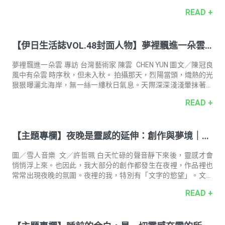
之撈捕。 「我聞到一種氣味就產生一種氛圍，而那會引發一個很
READ +
明確的色票。當我可以為每一款香氣調出專屬的色票，就運用這
概念到作品的表現形式上。」於是嗅覺和視覺就在畫作的內與
外、虛與實間，搭配出迥然的感官組合，融疊出影影綽綽，夢的
【伊日生活誌VOL.48封面人物】夢裡飄進⼀朵雲
片段。 完 整 人 物 專 訪 主 題 專 欄 〈睡眠優先，但人生很忙〉邀
請 2 位不同領域的創作者們分享「想睡卻睡不著」的經驗，以及
｜專訪 台灣藝術家 陳雲 CHEN YUN
理想的睡前儀式。如
夢裡飄進一朵雲 專訪 台灣藝術家 陳雲 CHEN YUN 圖文／陳冠良
風中有朵雲 時序秋，但未入秋。 拍攝那天，烈陽當頭，熾熱的光
狠狠曝灑北海岸，無一絲一縷秋日氣息。天際深深淺淺暈抹著大
塊大塊的藍，僅見的一綹白，是藝術家陳雲穿行漫遊在山嶺，在
READ +
海濱的飄逸身影。 躁躁亂風中的陳雲，似動猶靜，一如其名，像
泊在天地塵間的一朵雲。 獨處的正反面 「我其實是一個比較內向
的人。有時候，只要待在外面時間太長，或者跟太多人接觸，就
【主題專欄】夜晚是靈感的延伸：創作與夢境｜詞
會有消耗的感覺。」氣質乾淨的陳雲，杏眼圓圓瞠著，「當然基
本社交不成問題，不過到了一個程度，我必須返回一個獨自的空
曲創作人 許哲珮
間，讓自己好好安靜下來。」她從不覺得這樣有何怪異，但相差
圖／雪人音樂 文／許哲珮 白天忙碌的聲音靜下來後，靈感才會
兩歲，性格外
悄悄浮上來。也因此，我大部分的創作都發生在夜裡，作品裡也
常常出現夜晚的氛圍。夜裡的我，特別有「文字的慾望」。文字
工作者最幸運的地方是，只要身邊有一台電腦或手機，不論在哪
READ +
裡，我都能把靈感和念頭記錄下來。對我來說，「紀錄」與「抒
情」還是更適合透過文字來完成，我不是（錄）語音型的人，而
是文字型的人。我喜歡看著文字如何轉化成心裡的聲音。 我曾經