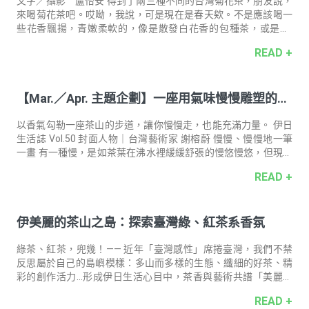
囂自然褪去，留下的只有全然的專心致志，以及筆尖游走於紙張
文字／攝影 盧怡安 得到了兩三種不同的台灣菊花茶，朋友說，
的細微聲響。 植物的生長節奏，是
來喝菊花茶吧。哎呦，我說，可是現在是春天欸。不是應該喝一
些花香飄揚，青嫩柔軟的，像是散發白花香的包種茶，或是……
「欸？菊花不是也是花嗎？」朋友說。啊，也是啦。雖然菊花的
READ +
香味對我來說，帶著許多陽光充分曬過的、在腦海中浮現橘黃色
調的氣味。夏末的時候喝，很有向晚時在陽光沙灘吹風的氣氛。
冬天的時候喝，很有陽光曬下來暖暖的感覺。春天是，喝青綠色
【Mar.／Apr. 主題企劃】一座用氣味慢慢雕塑的茶
調的、淺金色調的茶，的季節。 「不管啦。」哎呀，如果是這樣
的話……，我一邊無語，一邊在這邊、那邊的茶櫃巡迴，想找到和
山 Slowly, Like Tea, Like Aroma
菊花搭配起來，能讓春神微笑的一個什麼茶。 沒有想出來答案，
以香氣勾勒⼀座茶⼭的步道，讓你慢慢走，也能充滿⼒量。 伊日
不過，找出了有一陣子沒有喝的年
生活誌 Vol.50 封面人物｜台灣藝術家 謝榕蔚 慢慢、慢慢地一筆
一畫 有一種慢，是如茶葉在沸水裡緩緩舒張的慢悠慢悠，但現代
社會光速，對於我們跟著失速的心而言，那幾乎是可望不可及的
READ +
理想。 謝榕蔚回憶還是上班族彼時，「如果下一刻要斷氣了，回
首看忙碌的東西其實都不重要，真正重要的都被推得很後面。蔣
勳老師說過『忙』就是一個心，再加一個亡，過忙，心就亡了，
伊美麗的茶山之島：探索臺灣綠、紅茶系香氛
就感受不到世界了。偶爾忙到黃昏抬頭看天空，那個暫停的瞬
間，很療癒，就好像跟世界又重新接軌，有點小小的感動。」 完
整專訪文章 主題專欄 〈平常心，不急就不慌〉 有穩實的群山守
綠茶、紅茶，兜幾！—— 近年「臺灣感性」席捲臺灣，我們不禁
候，有隨性的好茶陪
反思屬於自己的島嶼模樣：多山而多樣的生態、纖細的好茶、精
彩的創作活力…形成伊日生活心目中，茶香與藝術共譜「美麗的
茶山之島」。靈動之春正適合感性，而感性只需要一個小小的契
READ +
機指引：邀請你依循喜愛的茶色、茶香，探索這座茶山之島！讓