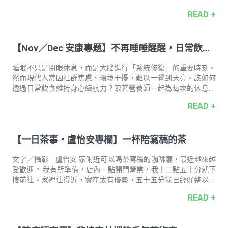
身心隨聖木大地香氣與水流輕輕散去。 芳香顧問／統一時代百貨
READ +
台北店．張馨尹私心推薦香氛好物 約翰森林 JOHNRAY 伯利恆之
星沐浴膠 500ml ｜ 推 薦 理 由 ｜ 約翰森林的「伯利恆之星系
列」，彷彿將日常洗沐化作一場星空下的療癒儀式。 集結乳香、
【Nov／Dec 安康專題】不再睡睡醒醒，日常飲食
沒藥與廣藿香精油，舒緩壓力、潤澤肌膚，更融合雲母成分，帶
來微微星光般的洗沐保養體驗。我最喜歡「伯利恆之星沐浴
維持好眠續航力 !
膠」，沐浴時撲鼻而來的聖木大地香氣，如銀河般流淌於身心，
睡眠不只是閉眼休息，而是大腦進行「系統修復」的重要時刻。
就像是繪出專屬
然而現代人常因社群焦慮、環境干擾，難以一覺到天亮。該如何
透過日常飲食維持身心續航力？跟著營養師一起為每次的休息加
分。 ｜推動放鬆的睡前開關｜ 睡 美 人 晚 安 膠 囊 讓身體逐步進
READ +
入深層休息，不再只是「閉眼躺著」，而是真正獲得穩定睡眠。
天然發酵的 GABA（γ- 胺基丁酸）能安撫緊繃情緒；「香蜂草萃
取物」則協助調節壓力，安定夜裡翻來覆去的心神。 → 營養補
【一日茶事・盧怡安專欄】⼀杯陪寫稿的茶
給．好眠推薦 ｜維持專注力的雙效補給｜ 好 時 光 念 念 膠 囊 長
時間專注在 3C 螢幕前，壓力與疲勞容易影響睡眠，甚至削弱記
憶力。有「印度人蔘」之稱的南非醉茄，能調節壓力、穩定精
文字／攝影 盧怡安 家附近可以喝茶寫稿的咖啡廳，最近越來越
受歡迎。 我有所準備，店內一點開門營業，我十二點五十分就下
樓前往。家裡住得近，實在太有優勢，五十五分我已經好整以暇
地在門口等著。身邊三三倆倆，打扮得很年輕的女孩兒們，也已
READ +
經在等。我慶幸她們都不搶也不爭，站得離門口稍有一段距離，
很有禮貌。 店門一開，我是站得離門口最近的，店員迎來便輕聲
地問：「有訂位嗎？」啊，有訂位嗎，有訂位嗎，有訂位嗎？沒