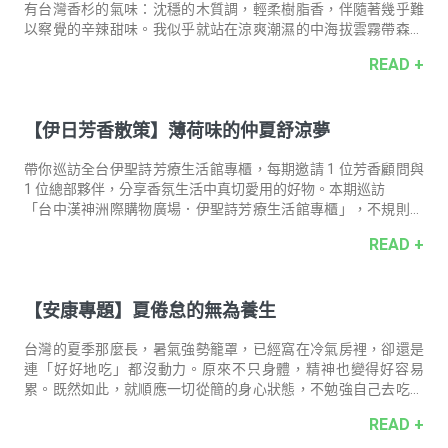
有台灣香杉的氣味：沈穩的木質調，輕柔樹脂香，伴隨著幾乎難
以察覺的辛辣甜味。我似乎就站在涼爽潮濕的中海拔雲霧帶森林
中，風偶爾將密密層疊的樹梢分開，帶著濕氣的陽光就如波浪般
READ +
傾瀉覆蓋在我的肌膚。
【伊日芳香散策】薄荷味的仲夏舒涼夢
帶你巡訪全台伊聖詩芳療⽣活館專櫃，每期邀請 1 位芳香顧問與
1 位總部夥伴，分享⾹氛生活中真切愛用的好物。本期巡訪
「台中漢神洲際購物廣場．伊聖詩芳療生活館專櫃」，不規則圓
角木櫃鬆散擺置，帶來輕盈呼吸的現代感，也是一座座清涼芬芳
READ +
的避暑氣味島。透過主題企劃「一起去庭園美術館納涼 」，讓我
們重新感受，經典清新草本「薄荷」，領銜主演的仲夏舒涼夢。
【安康專題】夏倦怠的無為養生
台灣的夏季那麼長，暑氣強勢籠罩，已經窩在冷氣房裡，卻還是
連「好好地吃」都沒動力。原來不只身體，精神也變得好容易
累。既然如此，就順應一切從簡的身心狀態，不勉強自己去吃、
去動。開啟省電模式，把握營養師建議的幾個「關鍵習慣」，用
READ +
最低限度的努力，輕鬆維持舒爽日常！