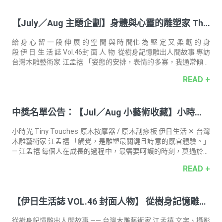
揮，佐野洋子對決谷川俊太郎。我難免偏好佐野洋子多些。總覺
得谷川的較假，但假的不無一種折服人口吻。我感覺他寫的是假
【July／Aug 主題企劃】身體與心靈的雕塑家 The
的，那個「我」不是真的他；「那個夏天，我不想活。雖然也不
是想死，就是覺得活著好麻煩，原因不清楚。」但又覺得他必是
Aesthetics of Body & Soul
寫出了某些人的心聲；「我想我一定能夠活下去。想變得更健
給 身 心 留 一 段 伸 展 的 空 間 與 時 間化 為 堅 定 又 柔 韌 的 身
康，想被誰所愛，想
段 伊 日 生 活 誌 Vol.46封 面 人 物 從樹身記憶雕出人間故事 專訪
台灣木雕藝術家 江孟禧 「姿態的安排，表情的多寡，我通常傾向
於降低觀看者「進入」的門檻為主要考量。過度的表現，會讓作
READ +
品成一個「他者」，無法讓人順利投射自己而產生共鳴。要留點
空間餘地，一點『鬆弛感』就是必須的。」製造一絲曖昧模糊，
就代表了可能性，而抽象的即提供了隨意指涉的自由度。 完整專
中獎名單公告：【Jul／Aug 小藝術收藏】小時光
訪內容 ○ ● ○ 主 題 專 欄 本期專欄邀請 2 位與身體一起工作的職
人，如何透過檀香穩定心神，及薄荷激發活力的氣息間與自己對
原木按摩器／刮痧板（feat. 江孟禧）
話，並雕塑
小時光 Tiny Touches 原木按摩器 / 原木刮痧板 伊日生活 ✕ 台灣
木雕藝術家 江孟禧 「觸覺，是雕塑最關鍵且詩意的感官體驗。」
— 江孟禧 每個人在成長的過程中，最需要呵護的時刻，莫過於尚
未學步、匍匐於地的嬰孩階段。那是一段親人雙手環抱、肌膚相
READ +
貼的時光。 藝術家江孟禧以「匍匐的嬰孩」作為造型靈感，創作
出這兩件木雕按摩小物。透過木材溫潤親膚的觸感，像親人的
手，輕輕滑過每一寸疲憊。每一下的按壓，都喚醒我們最深刻的
【伊日生活誌 VOL.46 封面人物】 從樹身記憶雕出
溫柔時光。 ✦ 一刀一筆、一刻一畫，每件都由藝術家手工雕琢✦
收藏一件木雕作品，也擁有一件陪伴生活的紓壓小物✦ 選用「山
人間故事｜專訪 台灣木雕藝術家 江孟禧
毛櫸」，木頭質地溫潤親膚 「木頭跟人的肉身一樣，有紋
從樹身記憶雕出⼈間故事 —— 台灣木雕藝術家 江孟禧 文字、攝影