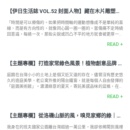
【伊日生活誌 VOL.52 封面人物】藏在木片雕塑裡
的時間魔法｜專訪台灣藝術家 耿傑生
「時間是可以療傷的。如果把時間軸的運動想像成不是單純的直
線，而是有方向性的，就像同心圓一圈一圈的。當傷痛不定時繞
回意識，每繞一次，那些尖銳或凹凸不平的地方就會被更厚一層
地包覆。漸漸的，我們就可以更寬容對待自己、更平心靜氣地面
READ +
對那些受過的傷。」
【主題專欄】打造家常綠色風景！植物創意品牌 h
allo hütte 棚屋的生活植務學
庭園在台灣小小的土地上是個又近又遠的存在，儘管沒有歷史悠
久的造庭美學，老公寓外推的陽台鐵窗，就是每個人自由發揮的
「庭園美術館」。濃濃綠意的夏天，寄託美感品味的盆植，在冷
氣房自成一個庭園小綠洲，是靈活的空間軟裝，更體現植主人的
READ +
日常能量。通過植物創意品牌「棚屋」兩位創辦人Ingrid、GJ的
綠色觀點，期待這個夏天，清新的草木氣息，也能為你打開俏皮
鬆爽的生活視野。
【主題專欄】從洛磯山脈的風，嗅見家鄉的綠｜登
山者．作家 山女孩 Kit
我身在的班夫國家公園離台灣超過一萬公里，我卻依稀聞到風裡