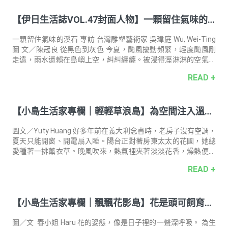
皂。從手的抓握弧度出發進行素描，反覆調整重心配置，讓物件
【伊日生活誌VOL.47封面人物】一顆留住氣味的
即使看似失衡，卻能穩定地停留在桌面——這是視覺與物理之間的
一種動態平衡美學。 香氣選擇｜天使紅茶 × 熟悉與回復的雙重層
溪石—— 台灣雕塑藝術家 吳瑋庭 Wu, Wei-Ting
次 香氣的靈感來自於「一日茶道．天使紅茶複方精
一顆留住氣味的溪石 專訪 台灣雕塑藝術家 吳瑋庭 Wu, Wei-Ting
圖 文／陳冠良 從黑色到灰色 今夏，颱風擾動頻繁，輕度颱風剛
走遠，雨水還賴在島嶼上空，糾糾纏纏。被浸得溼淋淋的空氣，
加之溽暑，被蒸騰出一股特殊的氣味，明顯的悶而窒重。 那早，
READ +
石雕藝術家吳瑋庭，一身素Ｔ赴約，白白淨淨，微單的眼皮底
下，是一雙炯然有神的目光。看起來易親近，似乎沒啥脾氣，文
文靜靜的，但小時候也許是太過於「好動」，還被老師誤以為是
【小島生活家專欄｜輕輕草浪島】為空間注入溫柔
「問題兒童」。 命途總是看似不經意，其實往往是暫掩在長草裡
的羊腸小徑。大概是盤算消耗精力，或可能鎮鎮躁動心性，吳瑋
好眠：薰衣草的日常應用 —— 植物風格師 Yuty Hu
庭虔誠習佛的老師，每天放學後都留他下來畫畫。持續畫了兩
圖文／Yuty Huang 好多年前在義大利念書時，老房子沒有空調，
ang
年，老師也許嗅到
夏天只能開窗、開電扇入睡。陽台正對著房東太太的花圃，她總
愛種著一排薰衣草。晚風吹來，熱氣裡夾著淡淡花香，燥熱便在
香氣中漸漸退去。那是我對植栽氣味最美好的記憶，對薰衣草溫
READ +
柔、療癒的印象也就這樣延續至今。 薰衣草原生於地中海氣候,香
氣清爽中帶點甘甜,內含的天然芳香成分 —— 乙酸沉香酯（linalyl
acetate）與沉香醇（linalool），已被證實能幫助放鬆神經、降
【小島生活家專欄｜飄飄花影島】花是頭可飼育的
低焦慮，甚至改善睡眠品質，是公認的天然助眠好幫手。雖然薰
衣草品種超過三十種，在歐洲相當容易種植，但在台灣濕熱的氣
時間 —— 圖文創作者 春小姐 Haru
候條件下，若想自行種植，除了水分管理，選對品種更
圖／文 春小姐 Haru 花的姿態，像是日子裡的一聲深呼吸。 為生