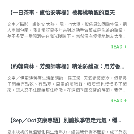
為身體的緊繃以及心理的壓力而讓自己的思考、溝通以及產能變
得降低很多。即便是自己喜歡的工作也會有精神與身體疲乏的時
【一日茶事．盧怡安專欄】被櫻桃喚醒的夏天
候，所以我常常提醒自己需要起來走一走，換個地方呼吸一下。
而且一天裡有 1440 分鐘，給自己 10 分鐘的時間好好地為自己沖
杯茶休息一下是需要的。 呼吸、聽水 按下煮水壺按鍵的這一刻
文字／攝影 盧怡安 太熱。 嗯，也太濕。厭倦感如同熱空氣，把
起，開通了電源，溫
人團團包圍。我非常訝異多年來對於動手做菜或是泡茶的熱情，
差不多要一瞬間消失在陽光曝曬下。 當然沒有傻傻地跑去太陽下
曝曬啦。但是不知道為什麼，今年夏天，一躲進冷氣房，手也像
READ +
貓一樣折好好的塞進自己肚子下，一點都不想拔出來泡茶做菜。
以往不管再睏，眼睛就算閉著，腦海中一出現市場裡堆疊得漂亮
的絲瓜，手指尖就會傳來微微的震動，彷彿已經拿好片刀，「朵
【約翰森林．芳療師專欄】精油防護罩：用芳香療
朵朵……」在砧板上將它們切成漂亮青綠帶奶白色的銀杏葉片那
樣。哎呀，不起床嗎？不管再慵懶，霧霧的晨光之間，耳邊幻聽
法穩住每一次呼吸
到自己拿熱水沖入蓬鬆乾爽的茶葉間時，「咻呼呼呼」的聲音，
文字／伊聖詩芳療生活館講師．羅玉潔 天氣還沒變冷，但是鼻
就會緩緩地起身，套上拖鞋開始動了
子開始有點乾、有點塞，周圍的咳嗽聲、噴嚏聲也慢慢多了起
來，讓人忍不住開始屏住呼吸。在這個季節交替的時節，我們比
任何時候都更需要一口安心的呼吸。而精油，就是那種無聲卻真
READ +
實存在的支持。為身體築起一道芳香防線，讓每一次呼吸之間，
都能感受到大自然的守護。 來自陽光的明亮能量檸檬 Lemon 早
在古埃及時期，人們便已經開始使用檸檬進行淨化，不僅用於淨
【Sep／Oct安康專題】別讓換季帶走元氣，穩
化空氣，他們也相信檸檬具有淨化靈魂的力量，直到現在，檸檬
依然是我們生活中不可或缺的重要果實。然而，現代人一提到檸
定、防護、再出發！
檬，常會聯想到清潔用品的廁所味，但其實這些清潔用品添加的
夏末秋初的氣溫變化與生活壓力，總讓我們提不起勁，成了外表