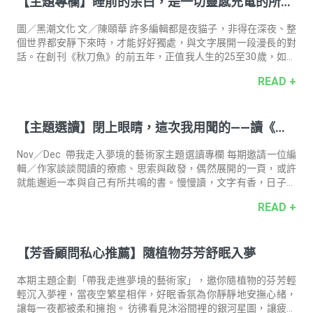
【主題專欄】睡前的余白，是一切靈感充電的所在
寫過一首歌〈我們一起睡覺〉，寫的就是「睡覺」這件看似簡單
卻非常私密的事。能夠一起睡覺的人，一定是讓自己覺得安心的
｜《秋刀魚》總編輯 陳頤華
存在，或許是情人，也可能是家人，甚至是寵物。我希望把睡前
圖／黑潮文化 文／陳頤華 許多編輯都是夜貓子，非得在深夜、整
那些可愛、溫柔的瞬間都收進這首歌裡
個世界都安靜下來時，才能好好獨處，與文字展開一段漫長的對
話。在創刊《秋刀魚》的前五年，正值我人生的25至30歲，如果
把人類體力的光譜攤開，是最適合「奮戰」的年紀：白天採訪、
READ +
夜晚寫稿、凌晨就寢。 「睡眠才是人類真正的活動形態，清醒的
時候只是在收集做夢的素材。」—— 日本劇作家 寺山修司 編輯
工作者間有個隱約的迷信，深信「編輯之神」的存在，祂能帶來
【主題選讀】閉上眼睛，這次我用聞的——讀《香
題材靈感、受訪邀約順利，也能施點恩惠賜予源源不絕的文彩。
步入30歲後的某天，突然發現深夜時鐘消失了。我開始無法支撐
氣炸彈》
起熬夜工作後的迷茫，像是宿醉略帶朦朧的視線與腦霧。人們把
Nov／Dec 帶我走入夢境的藝術家主題選讀專欄 每期邀請一位編
這樣的轉變咎責於年紀
輯／作家談談閱讀的療癒、思索與啟發，偶然展開的一頁，或許
就能邂逅一本與自己有所共鳴的書。慢慢讀，文字有香，日子更
有味。 導讀人．撰文 ―― 詩人 陸穎魚當期選書 ――《香氣炸彈》
READ +
陳依文 時下年輕男女喜歡塗抹香水，可能是想增強自信與魅力，
可能是想展現個人獨特品味，也有可能純粹想讓自己藉由香氣感
受幸福和愉悅。若我用深具詩意的、曖昧的、奧妙的話來說，香
【芳香顧問私心推薦】隨植物芬芳舒眠入夢
水是隱形的保護色，是面對世界的一種無聲語言，它渴望隱藏，
也渴望吐露，於是我們再次證明，矛盾是人類本性，但矛盾存在
讓人依戀的吸引力。 我有時覺得，詩人也像調香師，詩人運用不
本期主題企劃「帶我走進夢境的藝術家」，邀你隨植物的芬芳輕
同詞彙意象表達各
輕沉入夢裡，當夜空繁星相伴，好眠香氛為你靜靜地安撫心緒，
讓每一夜都被柔和擁抱。 彷彿看見沐浴間裡的銀河星圖，讓疲憊