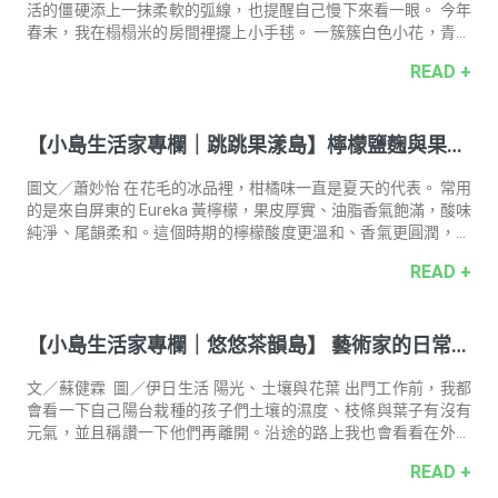
活的僵硬添上一抹柔軟的弧線，也提醒自己慢下來看一眼。 今年
春末，我在榻榻米的房間裡擺上小手毬。 一簇簇白色小花，青綠
葉面隨自然的流線在陽光下輕輕晃動。枝幹有近八十公分長，買
READ +
回家的路上手又空不出來，只好塞進後背包。從包裡探出頭的
花，在夕陽中搖晃，像極了走在城市童話裡的人。 愛上在路上看
花，是這兩三年的事。 從台北市回鄉下老家時，會駐足於不起眼
【小島生活家專欄｜跳跳果漾島】檸檬鹽麴與果香
的咸豐草綻放的小白花，和老公寓門前的桃紅九重葛。盛夏的東
京老住宅區，沿路則經常看見花型如煙火般綻放的百日紅，和花
陽光的療癒練習—— 「花毛かき氷喫茶」主理人 蕭
瓣如風車的藍雪花，帶著水藍的淺紫色，透著輕盈與清涼感。 花
圖文／蕭妙怡 在花毛的冰品裡，柑橘味一直是夏天的代表。 常用
妙怡
自然地生長、彎曲、綻
的是來自屏東的 Eureka 黃檸檬，果皮厚實、油脂香氣飽滿，酸味
純淨、尾韻柔和。這個時期的檸檬酸度更溫和、香氣更圓潤，還
多了一點果實的甜味。透過溫濕度控制與貯藏氣體調控，綠皮會
READ +
慢慢轉為黃皮，風味也變得柔和圓潤。 花毛專注在果物發酵，因
為它像是時間的風味，季節分明。 我最常用的發酵媒介是米麴
——它是用蒸熟的米培養麴菌發酵而成，帶著淡淡米香與天然的甜
【小島生活家專欄｜悠悠茶韻島】 藝術家的日常：
味，能分解食材中的澱粉與蛋白質，釋放出更細膩的香氣與旨
味。當米麴遇上檸檬時，鹽會先幫果皮釋放精油與香氣，米麴再
從茶開始的內在練習 —— 金工藝術家／茶師 蘇健霖
把酸味打磨得更溫潤，讓檸檬的清亮多了幾分鹹甘與厚度。這種
文／蘇健霖 圖／伊日生活 陽光、土壤與花葉 出門工作前，我都
不急不緩的釀造，就像把陽
會看一下自己陽台栽種的孩子們土壤的濕度、枝條與葉子有沒有
元氣，並且稱讚一下他們再離開。沿途的路上我也會看看在外面
植物們與陽光下的身影與姿態，這些都讓我感到幸福與愉悅，為
READ +
接下來的工作動能儲值。 人在沒有規律休息的情況下，很容易因