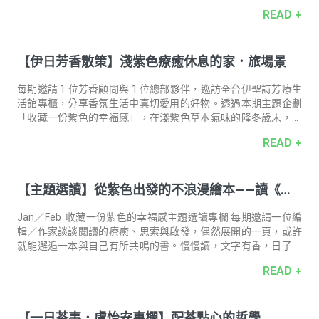
心中的陰霾。而香氣也是如此。精油就像暖心朋友，當你需要
READ +
時，它會提供穩定的力量，用最柔軟的方式，陪伴你度過每一個
瞬間。 溫柔守護者 天竺葵 Geranium 天竺葵原產於南非，17 世
紀由荷蘭水手引進歐洲，到了 19 世紀才開始大量栽種並量產精
【伊日芳香散策】淺紫色療癒休息的家．旅場景
油，現今以埃及、中國、留尼旺島為主要的生產地。天竺葵的品
種非常多，但只有少數幾種適用於芳香療法，其中香葉天竺葵
（Pelargonium graveolens）是最具代表性的品種之一。 有
每期邀請 1 位芳香顧問與 1 位總部夥伴，巡訪全台伊聖詩芳療⽣
活館專櫃，分享⾹氛生活中真切愛用的好物。透過本期主題企劃
「收藏一份紫色的幸福感」，在淺紫色草本氣味的隆冬歲末，一
起珍惜每個與親愛之人難得的大休息。 ｜本期巡訪｜ 台中中友百
READ +
貨．伊聖詩芳療⽣活館專櫃 台中知名百貨內，溫潤柔緩的木質空
間與樂於分享的芳香顧問，帶來心照不宣的悠閒暖心。 芳香顧問
中友百貨店／陳音慈 接觸芳療十多年，我一直對薰衣草的溫柔能
【主題選讀】從紫色出發的不浪漫繪本——讀《最
量情有獨鍾，也愛用它來照顧全家人。 最喜歡薰衣草的什麼特
質？ 溫柔地被照顧著的感覺。我讓小朋友隨身攜帶的酒精噴霧也
勇敢的鮭魚羅莎》
會調入薰衣草，希望能替我陪伴他們隨時保持溫暖安定的心情。
Jan／Feb 收藏一份紫色的幸福感主題選讀專欄 每期邀請一位編
和家庭、薰衣草有
輯／作家談談閱讀的療癒、思索與啟發，偶然展開的一頁，或許
就能邂逅一本與自己有所共鳴的書。慢慢讀，文字有香，日子更
有味。 導讀人．撰文 ―― 作家／繪本評論人 賴嘉綾當期選
READ +
書 ――《最勇敢的鮭魚羅莎》克拉斯・魏普朗克專欄企劃 ―― 李
佳儒／書籍攝影 ―― 陳冠良 逛著博物館時如果仔細讀著說明，就
知道每一把椅子、任一盞燈的發生和使用都帶有故事；而在一幅
【一日茶事．盧怡安專欄】配茶點心的哲學
古典的畫作前你會想到什麼呢？倒牛奶的女僕是不是有心事？潺