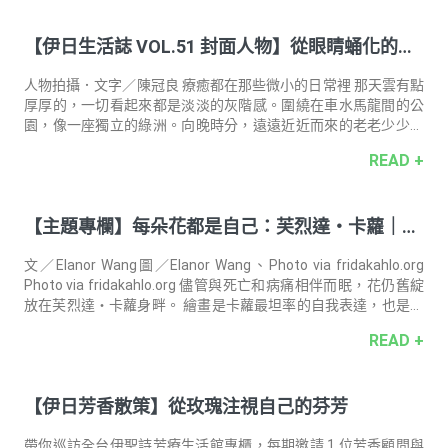
來的一個時刻。這次關於自畫像的主題，讓我想到我跟那蝶之間
很近的距離，也有點延伸連結到我所意識的創作者與觀賞者之
【伊日生活誌 VOL.51 封面人物】從眼睛蛹化的美
間，那種短暫靠近碰觸的關係。」 那幅畫，走在林間的女孩右眼
上，停駐一隻褐色的蝶。我在想，當年被縫合住的眼，若是一枚
麗蝴蝶｜專訪 台灣藝術家 王冠蓁
蛹，如今已是經過疼痛脫殼，美麗翩翩的蝶。 完整專訪文章 主題
人物拍攝．文字／陳冠良 療癒都在那些微小的日常裡 那天雲有點
專欄 〈與花朵一起綻放〉
厚厚的，一切看起來都是淡淡的灰階感。圍繞在車水馬龍間的公
園，像一座獨立的綠洲。向晚時分，遠遠近近而來的老老少少，
皆能在一日將盡時獲得一方嬉鬧休憩的角落。長髮高高紮成雙馬
READ +
尾，一身紫芋色連身裙的藝術家王冠蓁，在溜滑梯，在盪鞦韆，
在砂礫上，來來回回跑著戲著笑著，歡樂得大孩子似的她，混在
一群奔竄的小孩堆裡毫不違和。 透過鏡頭看著，油然而生一絲
【主題專欄】每朵花都是自己：芙烈達・卡蘿｜策
熟悉感。原來她儼然就是自己筆下在各式各樣日常情境的群像
們，將要遇見什麼、發生什麼都沒有關係般，那麼無拘無束於當
展人 王欣翮
下，盡情於當下，享受當下，活在當下。如此融入環境的王冠
文／Elanor Wang圖／Elanor Wang、Photo via fridakahlo.org
蓁，彷彿隨遇而安，「自然而癒讓我想起
Photo via fridakahlo.org 儘管與死亡和病痛相伴而眠，花仍舊綻
放在芙烈達・卡蘿身畔。 繪畫是卡蘿最坦率的自我表達，也是充
盈她日常的方法，其中最頻繁畫的就是自畫像。她自承常常感到
READ +
孤獨，而最了解自我的人就是她自己，這些以自身為主角的繪畫
不單是卡蘿想要傳達給世人的形象，更是她內心的映照。 卡蘿往
往身著華麗的特華納（Tehuana）風格，頭上或身畔裝飾著花；
【伊日芳香散策】從玫瑰注視自己的芬芳
如此穿搭風格，不單回應她的母系血緣，彰顯著她對於墨西哥國
族的熱愛和對歐洲殖民者的抗拒，還能掩蓋她受到損傷的身體，
至或她的生
帶你巡訪全台伊聖詩芳療⽣活館專櫃，每期邀請 1 位芳香顧問與