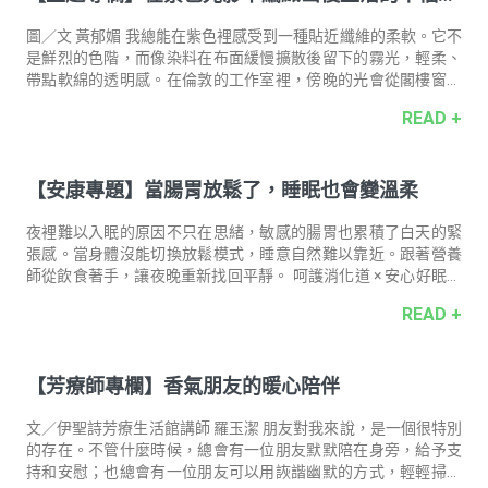
指「愛」，Anthos 則是「花」，合起來便是「愛之花」。在那樣
｜織品藝術家 黃郁媚 Mei
一個連裙擺長度都被嚴格審視、情感只能被束腰勒緊的
圖／文 黃郁媚 我總能在紫色裡感受到一種貼近纖維的柔軟。它不
是鮮烈的色階，而像染料在布面緩慢擴散後留下的霧光，輕柔、
帶點軟綿的透明感。在倫敦的工作室裡，傍晚的光會從閣樓窗縫
中灑落，讓布面漂上一層淡淡的紫。每當工作到一個段落時抬
READ +
頭，那抹帶著幸福感的光暈，就像是提醒我「步調再慢一點、呼
吸再深一些。」 回想起疫情期間，開著露營車從巴黎南下的一趟
旅行，停在一整片開闊的薰衣草田前，陽光、風和氣味讓紫色變
【安康專題】當腸胃放鬆了，睡眠也會變溫柔
得真實且立體，不只是視覺上的飽和，而是一種能被嗅聞、能被
風推動的溫度。從那之後在織品上看見淡紫色時，也常讓想起那
天站在田野裡，被靜謐包圍的幸福。 曾與朋友共同發起的計畫
夜裡難以入眠的原因不只在思緒，敏感的腸胃也累積了白天的緊
「On the Road」，我們把織
張感。當身體沒能切換放鬆模式，睡意自然難以靠近。跟著營養
師從飲食著手，讓夜晚重新找回平靜。 呵護消化道 × 安心好眠推
薦 一日茶事 晚安枇杷益生菌 忙碌過後，身體最先感到疲憊的往
READ +
往是腸胃。集結日本專利米糠發酵萃取 GABA、自然農法栽培枇
杷葉，與嚴選 10 種優良菌株，以三道守護力平穩消化道負擔。早
晚一包，替身體切換休息模式，啟動更安穩的睡眠狀態。 → 營養
【芳療師專欄】香氣朋友的暖心陪伴
補給．安心歐歐睏 安 心 安 康 相 談 室 腸道與情緒之間存在著密
切的腸腦軸線，當壓力升起、交感神經持續緊繃，身體會優先把
能量用在「應付壓力」，腸胃的血流量便跟著下降，它無法好好
文／伊聖詩芳療生活館講師 羅玉潔 朋友對我來說，是一個很特別
蠕動
的存在。不管什麼時候，總會有一位朋友默默陪在身旁，給予支
持和安慰；也總會有一位朋友可以用詼諧幽默的方式，輕輕掃除