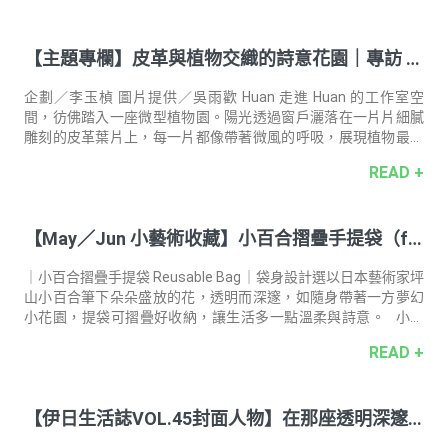
是愛的象徵，在各個古文明都有美麗的傳說。根據土耳其傳說，
有隻夜鶯在玫瑰花叢裡表達對玫瑰的愛，但不慎被玫瑰的刺刺
【主題專欄】皮革與植物交織的詩意花園｜專訪 台
傷，血液順勢流下，將原本潔白的玫瑰花瓣染紅，因此才有現在
大家常見的紅玫瑰。 晨曦是採收玫瑰的最好時機，主要是避免氣
灣皮革藝術家 —— 吳雨歡Huan
溫上升精油過度揮發，摘採後的玫瑰花瓣必需立刻蒸餾，以確保
企劃／李玉楨 圖片提供／吳雨歡 Huan 走進 Huan 的工作室空
萃取出
間，彷佛踏入一座微型植物園。陽光透過窗戶灑落在一片片細膩
雕刻的皮革葉片上，每一片都像帶著微風的呼吸，展現植物最靜
謐而詩意的姿態。這裡不僅是她創作的場域，更是一處將皮革工
READ +
藝與植物藝術交織而成的「小藝廊」。 她將生活中細微美好的日
常風景，用極致的工藝和耐心溫暖呈現，在材料、空間與時間中
尋找生活的靜好。 創作與靈感：花卉植物 x 皮革工藝 Huan 的創
【May／Jun 小藝術收藏】小百合摺疊手提袋（fe
作旅程起始於從小對於繪畫的熱愛，大學時主修金工設計，畢業
後進入珠寶業界擔任設計師十餘年。然而，她始終渴望更自由的
at. 坪山小百合）
創作方式，於是開始尋找新的媒材。「當時我對皮革一無所知，
｜小百合摺疊手提袋 Reusable Bag｜袋身設計選以日本藝術家坪
只是覺得這個材
山小百合筆下朵朵盛放的花，透明而深邃，如隨身帶著一方夢幻
小花園，提袋可摺疊好收納，讓生活多一點溫柔與詩意。 小百
合摺疊手提袋／大藍 印花取自 坪山小百合｜Between You and
READ +
Me #28｜2023｜116.7 ×91 cm｜oil on canvas 小百合摺疊手提
袋／小紫 印花取自 坪山小百合｜Untouched#11 ｜合作藝術家
｜ 坪山小百合 Sayuri Tsuboyama 日本當代藝術家。一九八三年
【伊日生活誌VOL.45封面人物】在那座透明深邃
出生於福岡。繪畫作品關注人與自然的關係，透明感筆觸、鮮明
色彩極具個人風格，獨樹一幟。常
的紫色花園｜專訪 日本當代藝術家 —— 坪山小百合