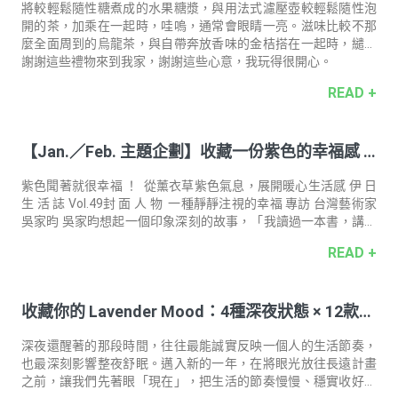
將較輕鬆隨性糖煮成的水果糖漿，與用法式濾壓壺較輕鬆隨性泡
開的茶，加乘在一起時，哇嗚，通常會眼睛一亮。滋味比較不那
麼全面周到的烏龍茶，與自帶奔放香味的金桔搭在一起時，繾綣
成有明亮香氣的舒服味道。泡起來微澀的紅茶碎茶，和甜美的草
謝謝這些禮物來到我家，謝謝這些心意，我玩得很開心。
莓搭在一起時，甜蜜鑽進那些原本疏鬆的風味縫隙之間，成為討
READ +
喜可愛的滋味，竟然連喝了好幾杯。
【Jan.／Feb. 主題企劃】收藏一份紫色的幸福感 C
herish A Little Purple Joy
紫色聞著就很幸福 ！ 從薰衣草紫色氣息，展開暖心生活感 伊 日
生 活 誌 Vol.49封 面 人 物 一種靜靜注視的幸福 專訪 台灣藝術家
吳家昀 吳家昀想起一個印象深刻的故事，「我讀過一本書，講述
某人在前世的星球上的生活點滴，以及人類未來的走向⋯⋯我平
READ +
常幾乎是不做夢的人，但那晚我卻做了一個夢。整個夢境的色調
有點粉紅，又有點紫，不像是地球上的顏色，而那不是用眼睛去
感知，而是全部意識的籠罩。如果有一個世界是美好的、理想
收藏你的 Lavender Mood：4種深夜狀態 × 12款入
的，應該就像那裡，人們做著自己喜歡且擅長的事，無需為了柴
米油鹽、瑣碎俗務而奔波操勞，每個人都彼此相互支持、幫
眠好物
助。」那彷彿幸福國度的粉紫之夢，讓她醒來後心情愉悅。 猶如
深夜還醒著的那段時間，往往最能誠實反映一個人的生活節奏，
俗言，平
也最深刻影響整夜舒眠。邁入新的一年，在將眼光放往長遠計畫
之前，讓我們先著眼「現在」，把生活的節奏慢慢、穩實收好。