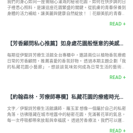
有可以測量的邊界，透著繁複
我們的身心如同一座需細心灌溉的秘密花園，如何在快步調的日
子裡悉心照料，是讓這座花園繁盛的關鍵。從肌膚的青春保養到
身體的活力補給，讓美麗與健康自然綻放！ ｜花瓣美肌的青春養
顏關鍵｜ 日本專利極小分子：魚膠原蛋白 營養補給推薦 ☛ 一日
READ +
安康．沉魚落燕膠原粉 肌膚的彈性與光澤，如同花瓣的細緻與水
潤，需要日常的悉心養護。「沉魚落燕膠原粉」蘊含日本專利胜
肽魚膠原蛋白，極小分子能快速且有效被身體吸收，養成健康原
【芳香顧問私心推薦】如身處花園般愜意的美感生
生肌。燕窩萃取物（含燕窩酸）幫助膚質調理、滋補養顏；米胚
芽萃取（含神經醯胺）提升肌膚鎖水力。美麗黃金三角配方，給
活
予肌膚最好的營養補給，打造細緻膚觸，維持澎潤彈性，提升水
每期從伊聖詩芳療⽣活館全台專櫃中，邀請兩位以植物⾹氛療癒
嫩透亮，維持青春美麗的最佳狀態
⽇常的芳⾹顧問，推薦喜愛的⾹氛好物。 透過本期主題企劃「我
的私藏花園小藝廊」，想談談氣味如何成為日常生活的藝術轉
場，從⼯作到休憩⼩⾓落，打造充滿花香、如身處花園般愜意的
READ +
美感生活。 用三種薰衣草的暖心芳香包裹自己，如月光般溫柔陪
伴，重現肌膚細緻透亮 —— 大江國際購物中心 簡佑玲 —— 芳
香顧問・佑玲私心推薦香氛好物 約翰森林 JOHNRAY三種薰衣草
【約翰森林．芳療師專欄】私藏花園的療癒時光：
蜜糖磨砂膏250g ｜推薦理由｜ 薰衣草的氣味如夜晚時溫柔陪伴
的月光，每當壓力纏身、心靈渴望放鬆時，我都會用「三種薰衣
用精油打造身心靈的幸福
草系列」的暖心芳香包裹自己，備感安心。蘊含安古／高地／醒
文字／伊聖詩芳療生活館講師．羅玉潔 想像一個屬於自己的私密
目薰衣草的三種芬芳
角落，彷彿隱藏在城市喧囂中的秘密花園，充滿著花草的氣息，
每一次呼吸都帶來放鬆與幸福感。 透過芳香療法，我們可以運用
精油的純粹能量，讓每一天的生活都能被溫柔擁抱。 愛與溫柔的
READ +
擁抱 大馬士革玫瑰 Rose Otto 玫瑰又稱花中之后，原產於中東，