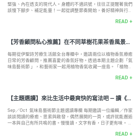
不是真正的檸檬精油，而是天然來
堅強、內在透支的現代人。身體的不適訊號，往往正提醒著我們
該慢下腳步、補足能量！一起從調整節奏開始，養好精神與行動
力，讓身心重新歸位。 ｜內建防護罩！做回自己的生活英雄｜ 鋼
READ +
鐵人蜂膠菁萃膠囊 營養補給推薦 ☛ 鋼鐵人蜂膠菁萃膠囊 換季時
節，身心不只容易疲憊，更需要一層由內而外的防護力。面對氣
溫變化與病毒威脅，讓「鋼鐵人蜂膠菁萃膠囊」為你打造提神與
【芳香顧問私心推薦】在不同草樹花果茶香風景中
防護兼具的「生活裝甲」！結合強化內在保護力的蜂膠萃取物，
搭配身為呼吸道守護者的紫錐花萃取粉，以及幫助調節體質、穩
一起身心安好
固體內防禦的薑黃萃取物。特別適合長時間處於高壓與頻繁接觸
每期從伊聖詩芳療⽣活館全台專櫃中，邀請兩位以植物⾹氛療癒
人群的你，讓你在忙碌與轉換之際
⽇常的芳⾹顧問，推薦喜愛的⾹氛好物。透過本期主題企劃「氣
味島藝術節 」，和藝術家⼀起⽤植物香氣收藏⼀座島。「植物香
氣」將成為突破時間與空間的橋梁，引領每個人找到這座存在於
READ +
記憶中的島，喚醒人與自然的深層連結。 揉合清新薄荷與花草
香，就像大地精靈隨行守護，在疲憊時灌注身心滿滿元氣與清新
能量。 —— 新光三越桃園站前店 陳彥佑 —— 芳香顧問・彥佑
【主題選讀】來比生活中最爽快的寫法吧 — 讀《兩
私心推薦香氛好物 約翰森林JOHNRAY無理頭精油棒10ml ｜推薦
理由｜ 「約翰森林精油棒系列」就像是隨身攜帶的迷你植物園，
個夏天》
植萃複方精油與親膚基底油的搭配，能隨時隨地安撫身心，成為
Sep／Oct 氣味島藝術節主題選讀專欄 每期邀請一位編輯／作家
家人朋友都喜歡、生
談談閱讀的療癒、思索與啟發，偶然展開的一頁，或許就能邂逅
一本與自己有所共鳴的書。慢慢讀，文字有香，日子更有味。 導
讀人．撰文 ―― 創作者 馬尼尼為 當期選書 ――《兩個夏天》佐野
READ +
洋子、谷川俊太郎 《兩個夏天》裡同一個題目兩位作家的發