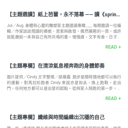
們慢慢熟起來的日子裡，怎樣注水會有怎樣的滋味弧線，怎樣的
茶葉量會貢獻怎樣的馥厚，都有一種越來越好的默契。 不用多，
【主題選讀】紙上芭蕾，永不落幕 —— 讀《sprin
有兩把熟悉的壺，交替用著，我已經很滿足。 這闖進來的小壺，
像隻瑪爾濟斯一樣的，超可愛，好討喜。但會不會只是一把，會
g》
撒嬌的小麻煩呢？ 大概和所有寵物初來乍到一樣，一開始和它真
Jul／Aug 身體與心靈的雕塑家主題選讀專欄___ 每期邀請一位編
的沒有默契。 十五年前我開始學茶
輯／作家談談閱讀的療癒、思索與啟發，偶然展開的一頁，或許
就能邂逅一本與自己有所共鳴的書。慢慢讀，文字有香，日子更
有味。 導讀人．撰文 —— 記者／作家 李桐豪 當期選書 ——
READ +
《spring》恩田陸 張愛玲好看之處，乃是天才小說家冷靜的調侃
和瑰麗的修辭，白紙黑字，安安靜靜印在書本上，故事是一襲華
美的袍，上頭爬著文字的蚤子。能徹底感受許芳宜魔法，唯有舞
【主題專欄】在清涼氣息裡奔跑的身體節奏
台，優雅的舞者舉手投足，一個延展、一個跳躍，如春風一樣和
煦，如暴雨一樣猛烈。要感受諾蘭宇宙的壯闊，當然只能去IMAX
巨幕廳，眼花撩亂的剪接、磅礴的聲光特效建構的顛倒夢想，如
圖片提供／Cindy 文字整理／胡展義 跑步是隨時隨地都可以執行
露亦如電
的運動，對馬拉松跑者 Cindy 來說亦是如此，換上跑鞋、走出
門，任何地方都可以是出發的起點。從與家人陪跑的第一步，到
如今獨自訓練與參賽，每一段路，都是她與身體建立節奏的過
READ +
程。「有時過程中感到身體與心很累、很亂，但好像只要聞到一
陣清涼香氣或涼風吹拂過，身心就會醒過來。」 用肢體雕塑身心
平衡 長年學舞的 Cindy，讓她在跑步中更能掌握身體的律動。
【主題專欄】纖維與時間編織出沉穩的自己
「馬拉松雖然大多仰賴雙腳，但其實更需要身體不同部位的共同
配合。」對擺臂的幅度、核心的穩定、落腳時的重心等細節的重