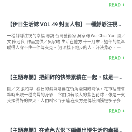
深夜滑手機？明明很累卻睡不著？收藏一份專屬你的「Lavender
READ +
Mood」，讓薰衣草調的入眠好物為你將幸運的紫色能量收進日
常，輕輕溫柔地陪伴新的一年清朗開展！ 左右滑動，點擊最貼近
↓↓↓ 你的深夜狀態 ↓↓↓ 穩睡實踐家 Lavender Mood 是延續被妥善
【伊日生活誌 VOL.49 封面人物】一種靜靜注視的
安放的陪伴 你知道什麼時候該慢下來，也習慣為自己留一段安靜
收尾的時間。該休息了，身體知道、心也自然跟著鬆開。這樣的
幸福｜專訪 台灣藝術家 吳家昀
狀態其實不需要改變，你需要的，是延續、更好好地對待這
一種靜靜注視的幸褔 專訪 台灣藝術家 吳家昀 Wu, Chia-Yun 圖／
文 陳冠良 作品提供／吳家昀 生活在他方 十一月末，過午的氣溫
暖得人穿不住一件薄夾克。 河濱橋下跑步的人，汗浹背心，一陣
風輕輕徐來，正好在膚上拂成舒爽的溫涼。單車輕快，散策三
READ +
兩，雲來雲去，陽光在樹隙路間，一下明一下晦的。 旅居紐約的
藝術家吳家昀，一身輕便而至，乍見她，有絲「偏差感」在心頭
漾開。腦中快速掠過她銜以多樣媒材，包括攝影、劇情電影與影
【主題專欄】把細碎的快樂累積在一起，就是一種
像裝置——去觸碰，去鋪陳，去滲透任何思索可能性的作品，不免
訝嘆，她看似纖瘦的身體內竟能迸發那麼龐大的能量。 對於「移
圓滿｜一隅有花共同創辦人 張柏韋
動」，不缺乏安全感的吳家昀相當熱衷，「如果有能力，我希望
圖／文 張柏韋 春日的濕氣剛要在街角漫開的時候，花市裡總會
在一地
準時出現一種高聳的身影。它們頂著碩大的紫色花球，像是一支
支預備好的煙火。人們叫它百子蓮,在東方是傳統圖騰裡多子多孫
的吉祥話，但在另一個語境裡，它擁有一個更直白、更令人動心
READ +
的名字 —— 愛情花。 起初以為這不過是花商為了銷量而編織的甜
膩謊言,直到翻開園藝史的介紹,才發現這名字背後藏著一段維多利
亞時代的秘密。 當百子蓮在十九世紀被引進英國貴族的花園時,它
【主題專欄】在紫色光影下編織出慢生活的幸福感
的學名 Agapanthus 引起了人們的騷動。在希臘文裡，Agape 意