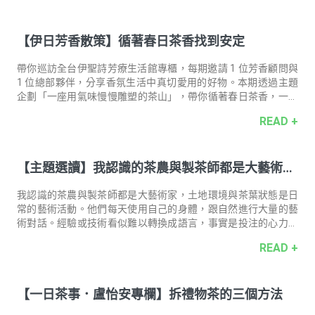
心回到平常的位置，會發現人生風景其實一直都在，只是靜靜
地，等你停下來，好好看看。 溫柔堅定的守護者 芳樟 Ho Leaf 芳
【伊日芳香散策】循著春日茶香找到安定
樟是台灣常見的行道樹之一，喜歡溫暖且雨量充沛的氣候，它的
生命力強大，在適合的環境中生長可活上好幾百年，甚至上千
年，靜靜守護土地與人們的生活。其木材與葉片帶有獨特且清新
帶你巡訪全台伊聖詩芳療⽣活館專櫃，每期邀請 1 位芳香顧問與
的香氣，可加工製成樟腦作為
1 位總部夥伴，分享⾹氛生活中真切愛用的好物。本期透過主題
企劃「一座用氣味慢慢雕塑的茶山」，帶你循著春日茶香，一路
徐行釋壓，也能收穫滿滿力量。 ｜本期巡訪｜ 新莊宏匯廣場．伊
READ +
聖詩芳療生活館專櫃 金屬樑柱搭配木質軟裝打造獨特空間感，有
如現代風格茶屋，靜靜等候訪客循香而來。 芳香顧問宏匯廣場／
牛鶴 內外狀態起伏大的季節，柚花烏龍的氣味能量像一個溫柔的
【主題選讀】我認識的茶農與製茶師都是大藝術家
擁抱，完整地接住我。 特別想使用柚花烏龍沐浴膠（潔膚露）的
時機？ 一整天的尾聲、身心疲累的時候，還有情緒變化大、皮膚
—— 讀《食光者》
狀況不安穩的季節。 因為柚花烏龍含有甜橙和苦橙葉，甜橙能帶
我認識的茶農與製茶師都是大藝術家，土地環境與茶葉狀態是日
給陰鬱時刻一道暖
常的藝術活動。他們每天使用自己的身體，跟自然進行大量的藝
術對話。經驗或技術看似難以轉換成語言，事實是投注的心力都
成為不可見的幽微變化，特別是茶，無需贅言，只需安靜感受。
READ +
【一日茶事．盧怡安專欄】拆禮物茶的三個方法