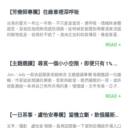
【芳療師專欄】在綠意裡深呼吸
台灣的夏天一年比一年熱，不只是溫度高，連呼吸、情緒與身體
感受，容易因為悶熱而感到煩躁。這時候若能聞到帶著清爽涼感
的植物氣息，就再好不過了。澳洲尤加利和歐薄荷，像是替夏天
按下了一個降溫鍵。清新的草本氣息與輕盈涼感，讓人在盛夏也
READ +
能慢慢呼吸、安靜下來。
【主題選讀】尋覓一個小小空隙，即便只有 1% 都
能拿來享受那樣的空白――讀純度 100% 的休息
Jun／July 一起去庭園美術館納涼 主題選讀專欄 每期邀請一位編
輯／作家談談閱讀的療癒、思索與啟發，偶然展開的一頁，或許
就能邂逅一本與自己有所共鳴的書。慢慢讀，文字有香，日子更
有味。 導讀人．撰文 ―― 作家 / Podcaster dato當期選書
READ +
――《純度 100% 的休息》朴相映專欄企劃 ―― 李佳儒／書籍攝影
―― 陳冠良 從韓劇《大都會的愛情法》開始認識朴相映這位作
家，看完劇集後太喜歡，又回過頭去找原著《在熙，燒酒，我，
【一日茶事．盧怡安專欄】當機立斷，飲俄羅斯果
還有冰箱裡的藍莓與煙》來拜讀，自此成為他的讀者，開始回頭
去尋找他的作品來一一補完。日前在出發去北歐旅行前，見他在
茶
臺灣發行了新書《純度 100% 的休息》，光看書
文字／攝影 盧怡安 剛剛，我再回頭看一下家附近傳統市場入口