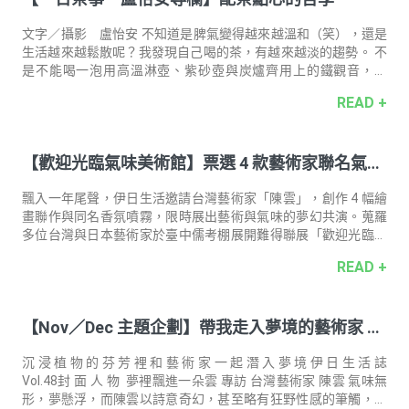
潺流水下有大魚還是小魚呢？比利時的繪本家魏普朗克喜歡逛舊
貨市集，收藏著像是凝視前方的戰士，或是講究光線的小畫作。
文字／攝影 盧怡安 不知道是脾氣變得越來越溫和（笑），還是
有一天他買了ㄧ幅
生活越來越鬆散呢？我發現自己喝的茶，有越來越淡的趨勢。 不
是不能喝一泡用高溫淋壺、紫砂壺與炭爐齊用上的鐵觀音，可
以，非常喜歡。只是在並不冷的冬日暖晨時，我用相對低的水
READ +
溫，泡一帖開了稍微比較久的野放包種茶時，茶色不到太金，而
是微微的暖黃。滋味，也正如並不算太晶亮的湯面一樣，溫柔偏
淡。並不犀利，微微帶一點模糊感。我心裡竟然覺得剛好。今天
【歡迎光臨氣味美術館】票選 4 款藝術家聯名氣味
這樣，也剛好。 我心裡被這個轉變，驚了一下。哎呀，我也是那
麼不講究的人了嗎？茶湯不那麼立體、輪廓感不那麼清晰，也沒
祝你一夜 __ 夢（feat. 陳雲）
關係了嗎？ 倒也不是。而是覺得把自己放在陽光曬得到的窗前，
飄入一年尾聲，伊日生活邀請台灣藝術家「陳雲」，創作 4 幅繪
當貓一樣的曬時，這樣溫柔的茶，也就足
畫聯作與同名香氛噴霧，限時展出藝術與氣味的夢幻共演。蒐羅
多位台灣與日本藝術家於臺中儒考棚展開難得聯展「歡迎光臨氣
味美術館」。當年末的恍惚如夢與展望新年的氛圍瀰漫，想請你
READ +
預留一份期待，迎接將於 2026 隆重推出的「香氛噴霧」系列新
品。 票選 4 款夢境主題香氛 入手獨家晚安好物 ** 票選活動已結
束．感謝參與！** 到場觀展之餘，邀請你跟隨陳雲創造的 4 款夢
【Nov／Dec 主題企劃】帶我走入夢境的藝術家 Dr
境香氛指引，選出最鍾意的一款氣味。完成投票即可獲得「一日
茶道好眠選品抽獎資格」與「伊聖詩芳療生活館專櫃／伊日好生
eam Begins With Painting & Scent
活．伊日生活官方商城優惠券」，以及限量收藏「陳雲聯名香氛
沉 浸 植 物 的 芬 芳 裡 和 藝 術 家 一 起 潛 入 夢 境 伊 日 生 活 誌
卡（展場限
Vol.48封 面 人 物 夢裡飄進⼀朵雲 專訪 台灣藝術家 陳雲 氣味無
形，夢懸浮，而陳雲以詩意奇幻，甚至略有狂野性感的筆觸，將