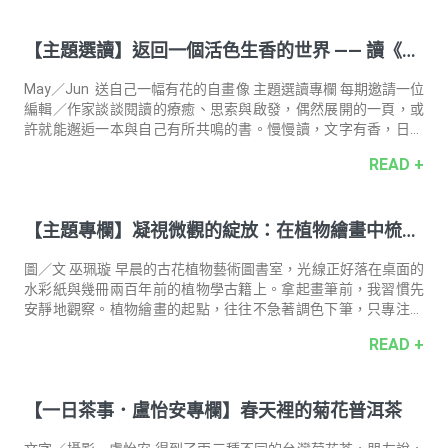
性，也讓氣色慢慢透出自然的明亮。 了解更多，讓肌膚心情都發
光 〈安心安康相談室〉 許多女性在工作與家庭之間來回切換，好
【主題選讀】返回一個活色生香的世界 —— 讀《感
好照顧自己的時間被長期壓縮。隨年齡增長，膠原蛋白的合成逐
漸跟不上流失，肌膚的支撐力也隨之改變。營養師指出，肌膚彈
官之旅》
性減弱與氣色黯淡，往往是最先被察覺的變化。 四大養膚營養
May／Jun 送自己一幅有花的自畫像 主題選讀專欄 每期邀請一位
素，為肌顏狀態打底 想在忙碌的日常維
編輯／作家談談閱讀的療癒、思索與啟發，偶然展開的一頁，或
許就能邂逅一本與自己有所共鳴的書。慢慢讀，文字有香，日子
更有味。 導讀人．撰文 ―― 編輯 林圃君當期選書 ――《感官之
READ +
旅》黛安．艾克曼專欄企劃 ―― 李佳儒／書籍攝影 ―― 陳冠良 春
分後，事物運行的手腳變得利索。 原本一直被自己收納在深處的
代辦事項，像被考古學家奮力一挖，不知道究竟要討誰開心似
【主題專欄】凝視微觀的綻放：在植物繪畫中梳理
的，接連出土——然後一件件在行事曆中佔據 C位，斗大的字眼，
都是和自己有關的活物。 例如甲狀腺，被錯置在脖子裡的蝴蝶。
自我｜植物繪師 巫佩璇
我去醫院請醫生捉蝴蝶，並暗禱他或許能呈現一種觀賞或評析的
圖／文 巫珮璇 早晨的古花植物藝術圖書室，光線正好落在桌面的
角度
水彩紙與幾冊兩百年前的植物學古籍上。拿起畫筆前，我習慣先
安靜地觀察。植物繪畫的起點，往往不急著調色下筆，只專注於
長時間的凝視。 每一朵花都具備專屬的幾何結構與生長邏輯。譬
READ +
如鳶尾，當藍紫色旗瓣優雅聳立，垂瓣上覆著細密如織的黃色紋
路，那隱藏在瓣化花柱下、緊貼著花藥的精巧柱頭，是如此隱密
而深邃。這些看似艱澀的植物分類特徵，在觀察中，都化為一場
【一日茶事．盧怡安專欄】春天裡的菊花普洱茶
充滿驚喜的探索。 將客觀的科學細節一筆一畫落在畫紙上，需要
極度純粹的定力。在反覆比對比例、暈染色彩的過程裡，外界喧