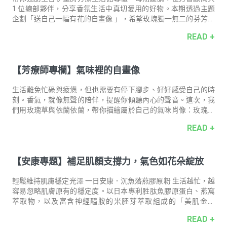
1 位總部夥伴，分享⾹氛生活中真切愛用的好物。本期透過主題
企劃「送⾃⼰⼀幅有花的⾃畫像 」，希望玫瑰獨一無二的芬芳能
量，讓每一位女性都可以好好地注視⾃⼰。本期巡訪，新光三越
READ +
台南新天地．伊聖詩芳療生活館專櫃：黃色磁磚暖調與古傢俱般
的沉穩木色，營造典雅而和諧的感官氣氛，正適合優雅試香。
【芳療師專欄】氣味裡的自畫像
生活難免忙碌與疲憊，但也需要有停下腳步、好好感受自己的時
刻。香氣，就像無聲的陪伴，提醒你傾聽內心的聲音。這次，我
們用玫瑰草與依蘭依蘭，帶你描繪屬於自己的氣味肖像：玫瑰草
陪你卸下角色、整理內在，依蘭依蘭提醒你停下來享受生活、愛
READ +
自己。在香氣的引領下，每一次呼吸，都能找回平靜、溫暖與自
信，重新感受生活的美好。
【安康專題】補足肌顏支撐力，氣色如花朵綻放
輕鬆維持肌膚穩定光澤 一日安康．沉魚落燕膠原粉 生活越忙，越
容易忽略肌膚原有的穩定度。以日本專利胜肽魚膠原蛋白、燕窩
萃取物，以及富含神經醯胺的米胚芽萃取組成的「美肌金三
角」，作為日常補給，每日兩包，為肌膚補回所需養分。極小分
READ +
子膠原蛋白由內而外支持膚況，打造細緻膚質，維持澎潤與彈