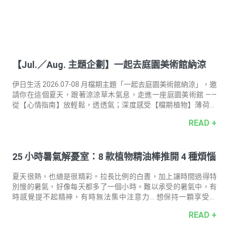
【Jul.／Aug. 主題企劃】⼀起去庭園美術館納涼
伊日生活 2026.07-08 月檔期主題「一起去庭園美術館納涼」，邀
請你在這個夏天，跟著涼涼草⽊氣息，走進⼀座庭園美術館 ——
從【⼼情指南】放輕鬆，透透氣；深度感受【檔期植物】薄荷的
草本涼感；好好地【⾝⼼保養】紓解煩悶緊繃
READ +
25 小時暑氣解憂室：8 款植物精油棒推開 4 種煩惱
夏天很熱，也總是很精彩。拉長比例的白晝，加上讓時間過得特
別慢的暑氣，好像每天都多了一個小時。難以承受的暑氣中，有
時感覺提不起精神，有時無法集中注意力… 想保持一顆享受的
心，邀請你拿起精油棒，隨時、隨身推開植感芬芳，把夏季的 25
READ +
小時過得清清爽爽！