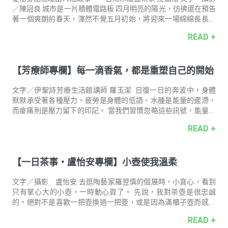
／陳冠良 城市是⼀⽚積體電路板 四月明亮的陽光，彷彿還在預告
著一個爽朗的春天，渾然不覺五月初始，將迎來一場綿綿長長的
霪雨。一點水氣是滋潤，太多了便是鬱積。被雨浸透的城市，猶
READ +
如被城市困住的人們，彼此都在消耗著彼此。 在大都市裡長大，
而今日常活動多在淡水河下游左岸的八里的木雕藝術家江孟禧，
將城市擬作一片碩大的積體電路板：街道是線路、高樓是晶體，
【芳療師專欄】每一滴香氣，都是重塑自己的開始
散布其間的種種機關設施是各有其職的零組件，而忙碌穿梭的我
們不是螻蟻，倒成了輸送資訊與情緒的電子。「我覺得待在都市
中還滿需要療癒的。城市生活總是免不了一個明確目的，很多事
文字／伊聖詩芳療生活館講師 羅玉潔 日復一日的奔波中，身體
甚至還有一個期限。長期下來
默默承受著各種壓力。疲勞是身體的低語、水腫是能量的遲滯，
而痠痛則是壓力留下的印記。 當我們習慣忽略這些訊號，能量會
跟著停滯、情緒變得遲鈍。而芳香療法就像一雙溫柔的手，每一
READ +
次塗抹、每一次呼吸，都是一次自我修復的開始，幫助我們重新
找回與身體的連結。 打開能量出口，重新啟動流動 絲柏 Cypress
從古至今，絲柏便被視為連結天地的神聖樹木，象徵天堂與死
【一日茶事・盧怡安專欄】小壺使我溫柔
亡。其拉丁學名Cupressus sempervirens中的
「sempervirens」代表著永生，相傳耶穌所背負的十字架，就是
絲柏木，因此在許多宮殿、寺廟或墓園中，常能見到絲柏的身
文字／攝影 盧怡安 去逛陶藝家羅翌慎的個展時，小貪心，看到
影。
只有掌心大的小壺，一時動心買了。 先說，我對茶壺是很忠誠
的。絕對不是喜歡一把壺換過一把壺，或是因為滿櫃子壺而感到
滿足的人。原因很單純啊，一把壺慢慢養起來的過程，它會在壺
READ +
身微小的孔隙中，逐漸累積了許多風味物質，而越來越好喝。我