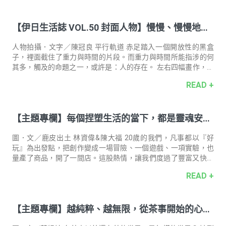
身心與肌膚，跟隨心情和腳步，自然抵達萃於一葉好茶的清嫩純
淨。
【伊日生活誌 VOL.50 封面人物】慢慢、慢慢地⼀
筆⼀畫｜專訪 台灣藝術家 謝榕蔚
人物拍攝．文字／陳冠良 平行軌道 赤足踏入一個開放性的黑盒
子，裡面截住了重力與時間的片段。而重力與時間所能指涉的何
其多，觸及的命題之一，或許是：人的存在。 左右四幅畫作，透
明又深邃的藍，如同四扇大窗，不同的心境即不同景色，有人的
READ +
窗外是藍天，有人或許是湛藍海洋。最盡處，一道拋物線般弧型
的孔洞，刻畫陽光的路徑，而中央一方軟軟的高密度泡棉與彈性
反光布打造的池子，每一雙探入的起伏顛簸的腳趾前，都有一粒
【主題專欄】每個捏塑生活的當下，都是靈魂安住
亦步亦趨的黑色橡膠小球⋯⋯那跟著跑的小黑球，是不是好像光
天化日下無新鮮事般，誰不是什麼都缺，就是不缺煩惱的凡夫俗
的家｜土器創作 鹿皮出土
子呢？天體物理運行的軌道下，平行著另一條塵世軌道，我們都
圖．文／鹿皮出土 林資偉&陳大福 20歲的我們，凡事都以『好
同在其上奔往各自的方向。穿起鞋，離開
玩』為出發點，把創作變成一場冒險、一個遊戲、一項實驗，也
量產了商品，開了一間店。這股熱情，讓我們度過了豐富又快樂
的創業生活！品牌很成功，但經營的壓力逐漸消磨創作的動力，
READ +
一面也反思著量產模式對地球環境的損傷。 有幾個好天氣的下
午，暫時拋下店務，驅車前往宜蘭溪邊的草皮，鋪個墊子睡上半
天，潺潺水聲清洗了厚重的思緒，寬廣的景讓心裡的煩惱變得好
【主題專欄】越純粹、越無限，從茶事開始的心法
小！ 大自然的氣味讓人好安心！能讓人安心的地方，就是我們對
家、對生活的想像。於是順從這股想望，毅然結束台北的店鋪，
練習｜茶師．茶事策劃 董紜綺