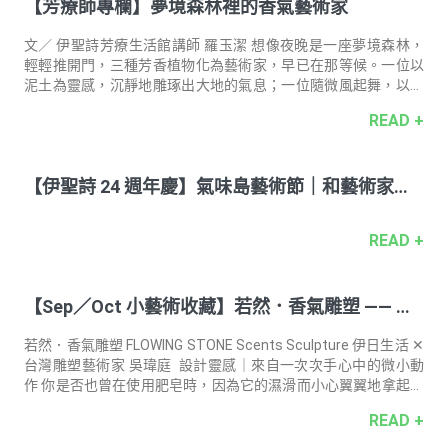
【芳療師專欄】夢境森林裡的香氣藝術家
有。我嘴巴開開地看著有禮貌、有訂位的女孩們一一魚貫入席，
然後店內七桌已經滿是她們的微笑。 收起下巴，只能回家。所幸
回家也只是五分鐘的事。 家裡不能寫稿嗎？當然也是可以。窗景
文／ 伊聖詩芳療生活館講師 羅玉潔 想像夜晚是一座夢境森林，
嘛，沒有咖啡店落地窗外的那麼寬
輕輕推開門，三種芳香植物化為藝術家，早已在那等候。一位以
泥土為靈感，沉靜地雕琢出大地的氣息；一位隨微風起舞，以溫
柔的節奏安撫心緒；一位散發木質的溫潤香氣，用靜默勾勒出寧
READ +
靜與夢境。 在他們的引領下，一步一步，走入屬於自己的夢境。
大地的沉香師 廣藿香 Patchouli 廣藿香喜愛溫暖濕潤的熱帶氣
候，主要產地集中在印度和印尼。它的外形與薄荷相似，因此也
【伊聖詩 24 週年慶】氣味島藝術節｜和藝術家⼀
被稱為「印度薄荷」。與薄荷不同的是，新鮮的廣藿香葉片搓揉
時幾乎沒有香氣，必須在採收後經過發酵，才能散發出特有的濃
起⽤植物香氣收藏⼀座島
郁香氣。 廣藿香精油擁有濃厚的泥土氣息，帶著葉片的芬芳，氣
READ +
味兩極，不是深受喜
【Sep／Oct 小藝術收藏】若然．香氣雕塑 —— 合
作藝術家 吳瑋庭Wu, Wei-Ting
若然．香氣雕塑 FLOWING STONE Scents Sculpture 伊日生活 ✕
台灣雕塑藝術家 吳瑋庭 設計靈感｜來自一次次手心中的微小動
作 你是否也曾在使用肥皂時，因為它的濕滑而小心翼翼地拿起與
放下？想像肥皂正要滑落時，因為桌面產生的靜摩擦力而恰好停
READ +
住，那一刻的不確定與安穩之間，成為設計語彙的起點。 造型上
以「圓潤」為核心，像是經過使用後，自然去除尖銳稜角的肥