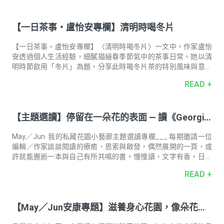
鹽、高糖的外食生活，是許多上班族的日常寫照，選用擁有歐、
美、台等多國專利認證，更容易被身體所吸收的「苦瓜胜肽」，
【一日茶事・盧怡安專欄】清明時喝冬片
其卓越的調節能力，特別適合外食族、重口味飲食者及需要代謝
支持的人。搭配幫助高脂飲食者調整體質的吡啶甲酸鉻，支持體
內順暢運行的納豆激酶，以及人體身體所需不飽和脂肪酸
【一日茶事・盧怡安專欄】〈清明時喝冬片〉一文中，作家盧怡
Omega-3 的 DH
安透過個人生活經驗，細膩描繪春季節氣中的茶事日常。她以清
明時節飲用「冬片」為題，分享此時喝冬片茶的特別風味與意義
——帶點涼意卻回甘，象徵春意初現、萬物甦醒。文章中穿插自家
READ +
陽台上的茶飲時光與對植物的觀察，讓讀者在輕柔文字中感受節
氣的更迭與生活的靜謐。這篇文章不僅是品茶筆記，更是一種慢
生活哲學的提案，傳遞「一日茶事」中與自然共處的美好。
【主題選讀】停留在一朵花的表面 — 讀《Georgia:
A Novel of Georgia O’Keeffe》，詩人 吳俞萱 選
May／Jun 我的私藏花園小藝廊主題選讀專欄___ 每期邀請一位
書
編輯／作家談談閱讀的療癒、思索與啟發，偶然展開的一頁，或
許就能邂逅一本與自己有所共鳴的書。慢慢讀，文字有香，日子
更有味。 導讀人．撰文 —— 詩人 吳俞萱 當期選書 ——《Georgia:
READ +
A Novel of Georgia O’Keeffe》Dawn Tripp 沒有人看過一朵花，
歐姬芙說，花太小了，我們沒有時間，可是看花需要時間。於
是，歐姬芙畫的花盛開就像一座天體綻放層層疊疊的顏色和皺
【May／Jun安康專題】滋養身心花園，像朵花一
褶。她不是勾勒一朵花的外形，而是敞開花的內部，細細描繪艷
紅的罌粟、紫黑的鳶尾、純白的曼陀羅，彷彿這些巨大的花朵沒
樣綻放美麗！