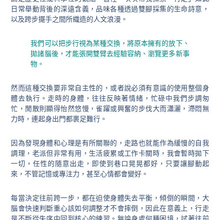
日常舉動背後的深遠含義，品味各種透過雙腳採集的生命詩意，
以及跨步擺手之間所織造的人文浪漫。
我們可以把步行視為某種交換，將原本擁有的放下、
拋諸腦後，才能張開雙臂去經驗容納、瀏覽更多新事
物。
然而這種交換要非常自主性的，或者說必須有意識的使用整個身
體去執行。走時的身體，往往反映著情緒，忙碌中我們步調匆
忙，閒散則顯得怡然悠慢，雀躍或興奮的步伐大而瀟灑，滯悶無
力時，連起身出門都裹足難行。
因為發現身體和心理是有所關聯的，走路也就能作為緩慢的自我
調理，老派但非常有用，生活疲累或工作卡關時，我會暫時拋下
一切，任性的隨意出走，即使到巷口晃晃都好，只要讓腳動起
來，不管記憶或專注力，甚至心情都會變好。
每當決定往前跨一步，都在迫使身體失去平衡，傾倒的瞬間，大
腦會快速判斷重心該如何調整才不會摔倒，因此在意義上，行走
是不斷從失序中回到核心的練習。無論身處何種困境，試著往前