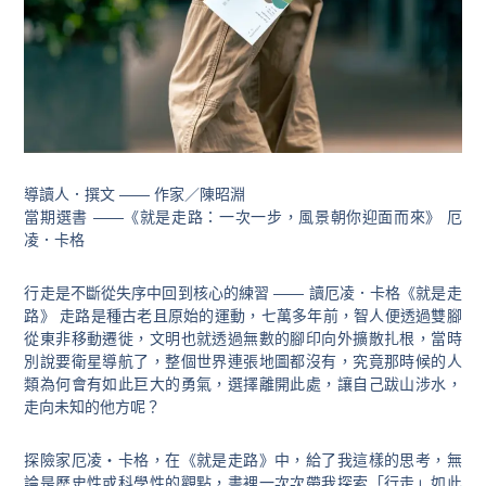
導讀人．撰文 —— 作家／陳昭淵
當期選書 ——《就是走路：一次一步，風景朝你迎面而來》 厄
凌．卡格
行走是不斷從失序中回到核心的練習 —— 讀厄凌．卡格《就是走
路》 走路是種古老且原始的運動，七萬多年前，智人便透過雙腳
從東非移動遷徙，文明也就透過無數的腳印向外擴散扎根，當時
別說要衛星導航了，整個世界連張地圖都沒有，究竟那時候的人
類為何會有如此巨大的勇氣，選擇離開此處，讓自己跋山涉水，
走向未知的他方呢？
探險家厄凌・卡格，在《就是走路》中，給了我這樣的思考，無
論是歷史性或科學性的觀點，書裡一次次帶我探索「行走」如此