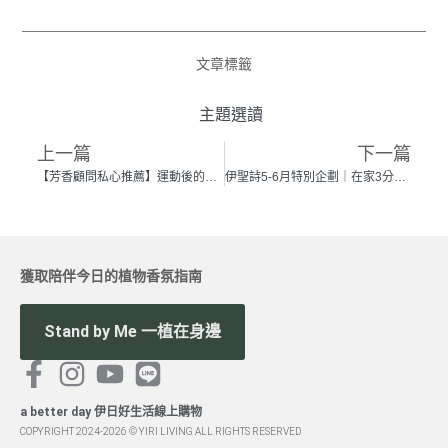
文章標籤
主題選讀
上一篇
下一篇
【芳香顧問私心推薦】運動後的潔淨修復儀式，療癒香氛選品！
伊聖詩5-6月特別企劃｜在家3分鐘植覺式伸展操：身體像花果草樹能靜也能動！ feat.張賢
獲取陪伴今日的植物香氛指南
Stand by Me 一植在身邊
a better day 伊日好生活線上購物
COPYRIGHT 2024-2026 © YIRI LIVING ALL RIGHTS RESERVED