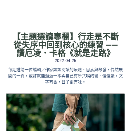
【主題選讀專欄】行走是不斷
從失序中回到核心的練習 ——
讀厄凌．卡格《就是走路》
2022-04-25
每期邀請一位編輯／作家談談閱讀的療癒、思索與啟發，偶然展
開的一頁，或許就能邂逅一本與自己有所共鳴的書。慢慢讀，文
字有香，日子更有味。