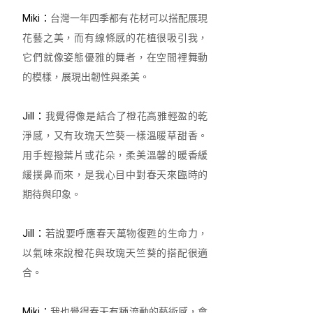
Miki：
台灣一年四季都有花材可以搭配展現
花藝之美，而有線條感的花植很吸引我，
它們就像姿態優雅的舞者，在空間裡舞動
的模樣，展現出韌性與柔美。
Jill：
我覺得像是結合了橙花高雅輕盈的乾
淨感，又有玫瑰天竺葵一樣溫暖草甜香。
用手輕撥葉片或花朵，柔美溫馨的暖香緩
緩撲鼻而來，是我心目中對春天來臨時的
期待與印象。
Jill：
若說要呼應春天萬物復甦的生命力，
以氣味來說橙花與玫瑰天竺葵的搭配很適
合。
Miki：
我也覺得春天有種流動的藝術感，會