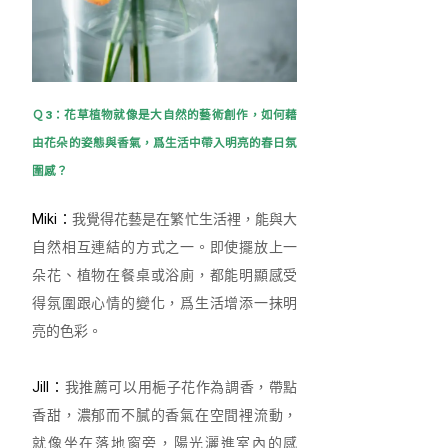
Ｑ3：花草植物就像是大自然的藝術創作，如何藉
由花朵的姿態與香氣，爲生活中帶入明亮的春日氛
圍感？
Miki：
我覺得花藝是在繁忙生活裡，能與大
自然相互連結的方式之一。即使擺放上一
朵花、植物在餐桌或浴廁，都能明顯感受
得氛圍跟心情的變化，爲生活增添一抹明
亮的色彩。
Jill：
我推薦可以用梔子花作為調香，帶點
香甜，濃郁而不膩的香氣在空間裡流動，
就像坐在落地窗旁，陽光灑進室內的感