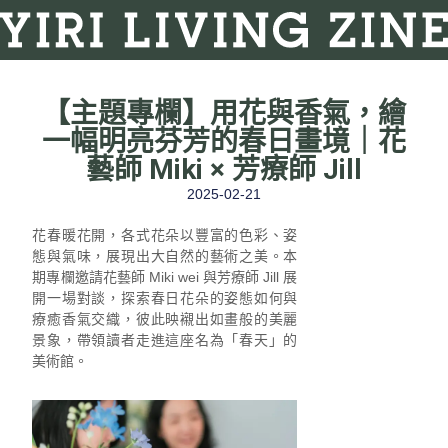
【主題專欄】⽤花與⾹氣，繪
⼀幅明亮芬芳的春⽇畫境｜花
藝師 Miki × 芳療師 Jill
2025-02-21
花春暖花開，各式花朵以豐富的色彩、姿
態與氣味，展現出大自然的藝術之美。本
期專欄邀請花藝師 Miki wei 與芳療師 Jill 展
開一場對談，探索春日花朵的姿態如何與
療癒香氣交織，彼此映襯出如畫般的美麗
景象，帶領讀者走進這座名為「春天」的
美術館。