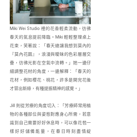
Miki Wei Studio 裡的花香輕柔流動，彷彿
春天的氣息提前降臨。Miki 輕輕整理桌上
花束，笑著說：「春天總讓我想到莫內的
『莫內花園』，浪漫與曖昧的色彩層層交
疊，彷彿光影在空氣中流轉。」她一邊仔
細調整花材的角度，一邊解釋：「春天的
花材，例如櫻花、桃花，許多是開完花後
才冒出新綠，有種提振精神的感覺。」
Jill 則從芳療的角度切入：「芳療師常用植
物的各種部位與姿態對應身心所需，若意
識到自己需要好好休息時，可以像花苞一
樣好好儲備能量，在春日時刻盡情綻