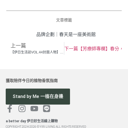
文章標籤
品牌企劃
｜
春天是一座美術館
上一篇
下一篇
【芳療師專欄】春分，
【伊日生活誌VOL.44封面人物】 從土裡冒出來的春天｜專訪 台灣藝術家 耿怡文
獲取陪伴今日的植物香氛指南
Stand by Me 一植在身邊
a better day 伊日好生活線上購物
COPYRIGHT 2024-2026 © YIRI LIVING ALL RIGHTS RESERVED