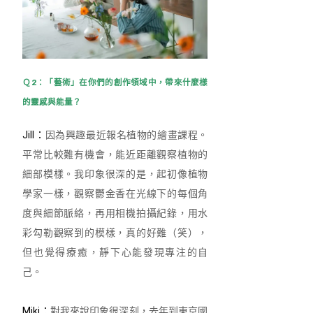
Ｑ2：「藝術」在你們的創作領域中，帶來什麼樣
的靈感與能量？
Jill：
因為興趣最近報名植物的繪畫課程。
平常比較難有機會，能近距離觀察植物的
細部模樣。我印象很深的是，起初像植物
學家一樣，觀察鬱金香在光線下的每個角
度與細節脈絡，再用相機拍攝紀錄，用水
彩勾勒觀察到的模樣，真的好難（笑），
但也覺得療癒，靜下心能發現專注的自
己。
Miki：
對我來說印象很深刻，去年到東京國