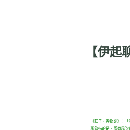
【伊起
《莊子
‧
齊物論》：「
現象指的是，當微風吹