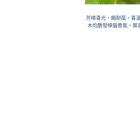
芳樟喜光，頗耐蔭，喜溫
木均散發樟腦香氣。葉