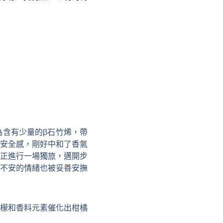
為含有少量的
β
石竹烯，帶
安全感，剛好中和了香氣
正進行一場獨旅，邁開步
不安的情緒也被妥善安撫
檬和香料元素催化出柑橘