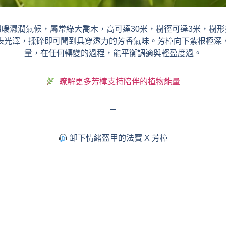
暖濕潤氣候，屬常綠大喬木，高可達30米，樹徑可達3米，樹
表光澤，揉碎即可聞到具穿透力的芳香氣味。芳樟向下紮根極深
量，在任何轉變的過程，能平衡調適與輕盈度過。
瞭解更多芳樟支持陪伴的植物能量
－
卸下情緒盔甲的法寶 X 芳樟