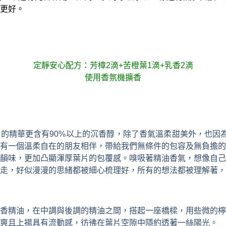
更好。
定靜安心配方：芳樟
2
滴
+
苦橙葉
1
滴
+
乳香
2
滴
使用香氛機擴香
片的精華更含有
90%
以上的沉香醇，除了香氣溫柔甜美外，也因
有一個溫柔自在的朋友相伴，帶給我們無條件的包容及無負擔的
韻味，更加凸顯渾厚葉片的包覆感。嗅吸著精油香氣，想像自己
走，好似漫漫的思緒都被細心梳理好，所有的想法都被理解著，
香精油，在中調與後調的精油之間，搭起一座橋樑，用些微的檸
爽且上揚具有流動感，彷彿在葉片空隙中隱約透著一絲陽光。