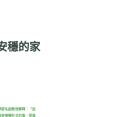
安穩的家
蔡壁名副教授解釋：「這
論是哪種形式的風，當風