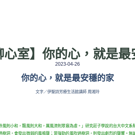
聊心室】你的心，就是最
2023-04-26
你的心，就是最安穩的家
文字／伊聖詩芳療生活館講師 周湘玲
泠風則小和，飄風則大和，厲風濟則眾竅為虛。」研究莊子學說的台大中文系
過樹洞，會發出微弱的風鳴聲；當強勁的風吹過樹洞，則發出劇烈的聲響。無