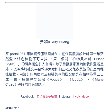
黃郁婷 Yuty Huang
原 ports1961 集團資深服裝設計師，在任職服裝設計師第十年突
然愛上綠色植物不可自拔 。第一個將「植物風格師（Plant
Stylist）」的職業概念引入台灣，除了承接居家室內植栽佈置規畫
外 ，也深耕於社交平台教導大眾如何正確又兼顧美觀的在室內種
植植栽。用設計的角度以及服裝美學的搭配眼光在植物佈置上自
成一格，被報導於台灣《Vogue》、《ELLE》 、《Marie
Claire》等國際時尚雜誌。
Facebook
｜
為了養更多植物
Instagram
｜
yuty_deco
分享此文：