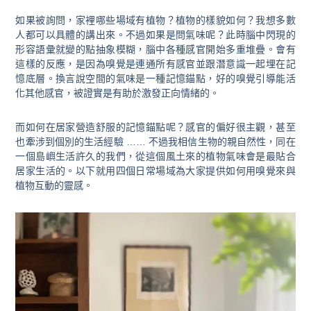
如果被詢問，家裡哪些場域有植物？植物的樣貌如何？我想多數
人都可以具體的講出來。不過如果是問氣味呢？此時腦中閃現的
形容語彙就變的點抽象
模糊，腦中各種感官開始多重堆疊。
會有
這樣的反應，是因為嗅覺是連通所有感官並跟
潛意識一起
埋在記
憶底層。換言說空間的氣味是一種記憶錨點，好的嗅覺引導能活
化其他感官，被證實是有助於激發正向情緒的
。
而如何在居家營造舒服的記憶錨點呢？感官的偏好很主觀，甚至
也牽涉到個別的生活經驗 …… 不過我相信生物的親自然性，同在
一個島嶼生活許久的我們，從這個風土來的植物氣味會是最貼合
居家生活的。以下就用四個日常場域
為大家
提供如何用嗅覺來與
植物互動的靈感。