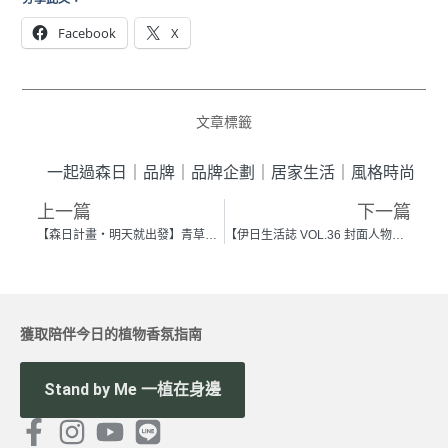
Facebook
X
文章標籤
一起過森日
｜
品牌
｜
品牌企劃
｜
居家生活
｜
風格時尚
上一篇
下一篇
【森日計畫・明天就出發】青草隨⾏⽇記 × 台南郵差攝影師李翔
【伊日生活誌 VOL.36 封面人物】用電影刻畫人情世事的溫暖氣味 —— 台灣導演、編劇 傅天余
獲取陪伴今日的植物香氛指南
Stand by Me 一植在身邊