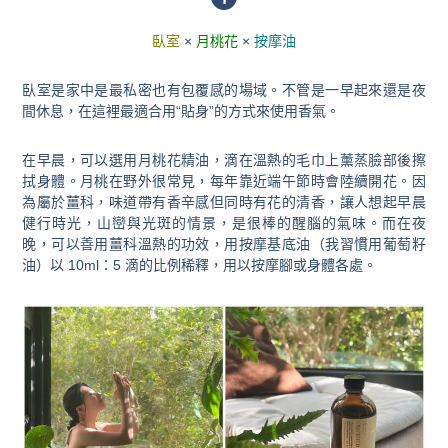
臥室
×
月桃花
×
按摩油
臥室是家中是最私密也有包覆感的場域
。不管是一早起來還是夜
間休息，在這裡最適合用“貼身”的方式來使用香氣。
在早晨，可以選用月桃花精油，滴在溫熱的毛巾上薰蒸臉部後擦
拭身體。月桃在野外很常見，每年靠近端午節時會陸續開花。
因
為屬於薑科，味道帶有香辛感但同時有花的清香，讓人想起早晨
健行時光，山巒與光斑的情景，是很棒的醒腦的氣味。
而在夜
晚，可以善用薑科溫熱的功效，用按摩基底油（我習慣用葡萄籽
油）以 10ml：5 滴的比例
稀釋，
用以按摩腳或身體各處。