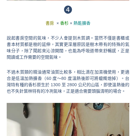
❹
書房
×
香杉
×
熱能擴香
說起書
房空間的氣味，
不少人會提到木質調。當然不僅是書櫃或
書本材質都是樹的延伸，其實更深層原因是樹木帶有的特殊的氣
味分子，
除了聞起來沁
涼開闊，也能為呼吸道帶來舒暢感，正是
閱讀或工作需要的空間氣味。
不過木質類的精油通常油質比較多，相比滴在加濕機使用，更適
合是低溫加熱擴香（
60 度～80 度溫熱後即可將蠟燭熄掉）
。台
灣特有種的香杉原生於
1300 至 2800 公尺的山區，
即使溫熱後的
也不失針葉林特有的冷冽氣味，正是適合需要頭腦清明的場合。