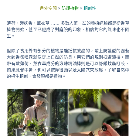
戶外空間
×
防護植物
×
相剋性
薄荷、迷迭香、薰衣草 …… 多數人第一盆的養植經驗都是從香草
植物開始，甚至已經成了對庭院的印象，相信對它的氣味也不陌
生。
但除了食用外有部分的植物是能抵抗蚊蟲的，噴上防護型的園藝
大師香氛噴霧就像穿上自然的防具，用它們的規則抵禦騷擾。
而
帶有歐薄荷、薰衣草成分的滾珠精油棒則是可以舒緩蚊蟲叮咬，
如果感覺中暑，也可以按摩後頸以及太陽穴來放鬆
。了解
自然中
的相生相剋，會發現都是禮物
。