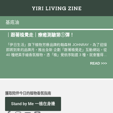
基底油
｜跟著植覺走｜療癒測驗第①彈！
「伊日生活」旗下植物芳療品牌約翰森林 JOHNRAY，為了迎接
即將到來的品牌月，推出全新 企劃「跟著植覺走」互動網站，從
40 種絕美手繪香氛植物，憑「植」覺依序點選 3 種，就會獲得各
別植物對當下自己的現況、指引和祝福。40 種植物的「植
READ >>>
獲取陪伴今日的植物香氛指南
Stand by Me 一植在身邊