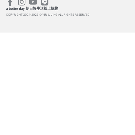
a better day 伊日好生活線上購物
COPYRIGHT 2024-2026 © YIRI LIVING ALL RIGHTS RESERVED