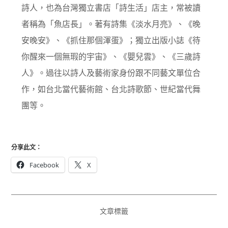
詩人，也為台灣獨立書店「詩生活」店主，常被讀
者稱為「魚店長」。著有詩集《淡水月亮》、《晚
安晚安》、《抓住那個渾蛋》；獨立出版小誌《待
你醒來一個無瑕的宇宙》、《嬰兒雲》、《三歲詩
人》。過往以詩人及藝術家身份跟不同藝文單位合
作，如台北當代藝術館、台北詩歌節、世紀當代舞
團等。
分享此文：
Facebook
X
文章標籤