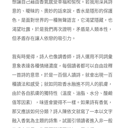
想讓自己藉由香氣感受幸福和愉悅。若我用深具詩
意的、曖昧的、奧妙的話來說，香水是隱形的保護
色，是面對世界的一種無聲語言，它渴望隱藏，也
渴望吐露，於是我們再次證明，矛盾是人類本性，
但矛盾存在讓人依戀的吸引力。
我有時覺得，詩人也像調香師，詩人運用不同詞彙
意象表達各種情緒濃度，每個讀者都可以自由詮釋
一首詩的意思，於是一百個人讀詩，就會出現一百
種讀法和感受；就如同款香水融進不同人的肌膚，
由於各自肌膚的獨特性（溫度、油脂、水分、酸鹼
值等因素），味道會變得不一樣。如果詩有香氣，
那又應該如何分類？詩人陳依文就寫了一本以文字
融入香氣為主題的詩集，試圖引領讀者進入非一般