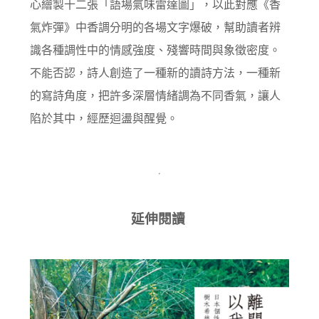
心繪製十二張「語場氣味雷達圖」，以此對應《香
氣炸彈》中香調分明的各場文字爆破，幫助讀者辨
識各種調性中的情感強度、殘響時間與象徵密度。
不能否認，詩人創造了一種新的讀詩方法，一種新
的寫詩角度，把許多深層情緒調為不同香氣，讓人
陷於其中，經歷迴盪與醒覺。
延伸閱讀