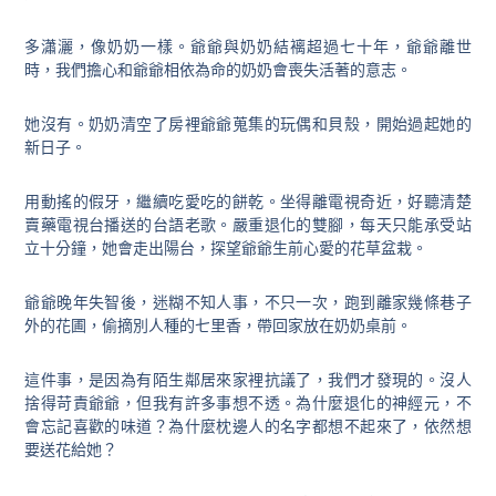
多瀟灑，像奶奶一樣。爺爺與奶奶結褵超過七十年，爺爺離世
時，我們擔心和爺爺相依為命的奶奶會喪失活著的意志。
她沒有。奶奶清空了房裡爺爺蒐集的玩偶和貝殼，開始過起她的
新日子。
用動搖的假牙，繼續吃愛吃的餅乾。坐得離電視奇近，好聽清楚
賣藥電視台播送的台語老歌。嚴重退化的雙腳，每天只能承受站
立十分鐘，她會走出陽台，探望爺爺生前心愛的花草盆栽。
爺爺晚年失智後，迷糊不知人事，不只一次，跑到離家幾條巷子
外的花圃，偷摘別人種的七里香，帶回家放在奶奶桌前。
這件事，是因為有陌生鄰居來家裡抗議了，我們才發現的。沒人
捨得苛責爺爺，但我有許多事想不透。為什麼退化的神經元，不
會忘記喜歡的味道？為什麼枕邊人的名字都想不起來了，依然想
要送花給她？