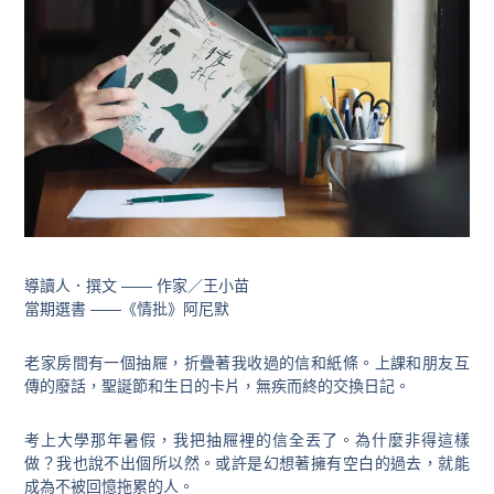
導讀人．撰文 —— 作家／王小苗
當期選書 ——《情批》阿尼默
老家房間有一個抽屜，折疊著我收過的信和紙條。上課和朋友互
傳的廢話，聖誕節和生日的卡片，無疾而終的交換日記。
考上大學那年暑假，我把抽屜裡的信全丟了。為什麼非得這樣
做？我也說不出個所以然。或許是幻想著擁有空白的過去，就能
成為不被回憶拖累的人。