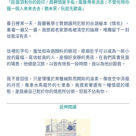
「跤面頂有你的跤印 / 肩胛頭是手指 / 風聲帶來消息 / 不管何時你
攏一個人來來去去 / 猶未笑 / 阮就先歡喜」
春日裡某一天，我聽著廖士賢朗讀阿尼默的台語繪本《情批》，
重複一遍又一遍。我想起老家那格被清空的抽屜，唯獨留下一封
信我沒有丟。
信裡的字句，羞怯如染過顏料的樹冠，密麻近乎可以成為一部小
說的篇幅。寫信給我的人，是個好安靜的男孩，在我們真實見面
的場景，他總是沉默，以致有很長一段時間，我以為他討厭我。
我不曾回信，只是懞懂於某種緘默而闕如的溫柔，像夜空中消瘦
的月亮，像車水馬龍外的七里香。我摸索著還有一種情感的樣
態，是我被自己對於你的情思所佔領，但我不佔有你。
延伸閱讀