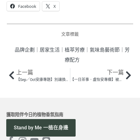
Facebook
X
文章標籤
品牌企劃
｜
居家生活
｜
植萃芳療
｜
氣味島藝術節
｜
芳
療配方
上一篇
下一篇
【Sep／Oct安康專題】別讓換季帶走元氣，穩定、防護、再出發！
【一日茶事．盧怡安專欄】被櫻桃喚醒的夏天
獲取陪伴今日的植物香氛指南
Stand by Me 一植在身邊