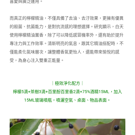
喜愛與廣泛運用。
而真正的檸檬精油，不僅具備了去油、去汙效果，更擁有優異
的殺菌、抗菌能力，是對抗流感的理想選擇。研究顯示，白天
使用檸檬精油薰香，除了可以降低感冒機率外，還有助於提升
專注力與工作效率。清新明亮的氣息，跟其它精油搭配時，不
僅能柔化氣味層次，讓整體香氣更怡人，還能帶來愉悅的感
受，為身心注入雙重正能量。
｜極效淨化配方｜
檸檬5滴+茶樹3滴+百里酚百里香2滴+75%酒精15ML，加入
15ML玻璃噴瓶，噴灑空氣、桌面、物品表面。