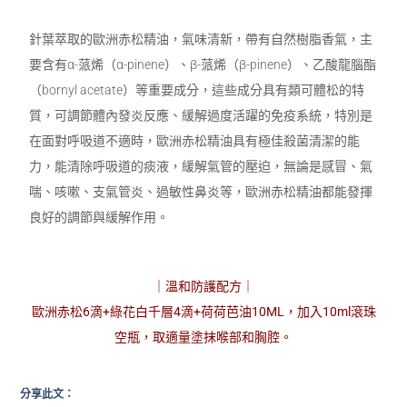
針葉萃取的歐洲赤松精油，氣味清新，帶有自然樹脂香氣，主
要含有α-蒎烯（α-pinene）、β-蒎烯（β-pinene）、乙酸龍腦酯
（bornyl acetate）等重要成分，這些成分具有類可體松的特
質，可調節體內發炎反應、緩解過度活躍的免疫系統，特別是
在面對呼吸道不適時，歐洲赤松精油具有極佳殺菌清潔的能
力，能清除呼吸道的痰液，緩解氣管的壓迫，無論是感冒、氣
喘、咳嗽、支氣管炎、過敏性鼻炎等，歐洲赤松精油都能發揮
良好的調節與緩解作用。
｜溫和防護配方｜
歐洲赤松6滴+綠花白千層4滴+荷荷芭油10ML，加入10ml滾珠
空瓶，取適量塗抹喉部和胸腔。
分享此文：