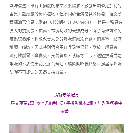
氣味清透，帶有上揚感的羅文莎葉精油，散發出類似尤加利的
香氣。雖然屬於樟科植物，但不同於台灣常見的樟樹，羅文莎
葉精油富含高比例的1,8桉油醇（1,8-Cineole），這是一種具有
強大的抗病毒、抗菌、祛痰功效的天然成分，除了有效調節免
疫系統機能，也能改善大部分呼吸道感染問題，如鼻塞、黏液
堆積、咳嗽，因此特別適合用在呼吸道保健。對於一般感冒、
流行性感冒、鼻竇炎、支氣管炎、咳嗽等症狀，透過擴香或是
嗅吸的方式使用羅文莎葉精油，能幫助呼吸順暢，是居家呼吸
防護不可或缺的天然支持力量。
｜清新守護配方｜
羅文莎葉2滴+澳洲尤加利1滴+檸檬香桃木2滴，加入香氛機中
擴香。