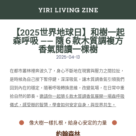
【2025世界地球日】和樹一起
森呼吸 —— 隨６款木質調複方
香氣閱讀一棵樹
2025-04-13
在都市叢林裡奔波久了，身心不斷地在現實與壓力之間拉扯，
是時候為自己按下暫停鍵，深深吸氣，讓木質調香氣引領我們
回到內在的穩定，隨著呼吸轉換思維，改變氣場，在日常中重
拾自然的節奏。
邀請你一起隨６款木質調香氣展開一場森呼吸
儀式，感受樹的智慧，學會如何安定自身，與世界共生。
像大樹一樣扎根，
給身心
安定的力量
約翰森林