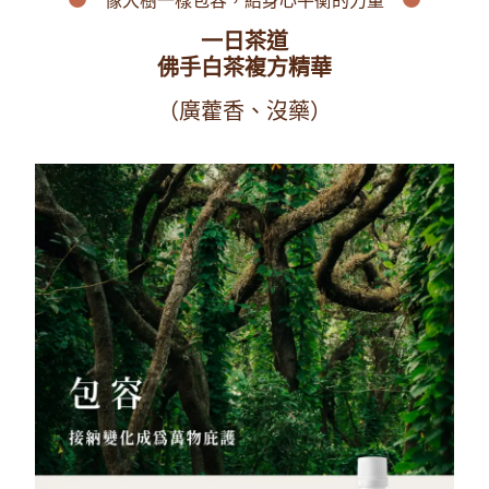
像大樹一樣包容，
給身心平衡
的力量
一日茶道
佛手白茶複方精華
（廣藿香、沒藥）