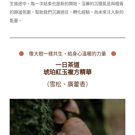
生旅途中，每一次結束也是新的開始。沒藥的沉穩氣息與檀香
的靜謐氛圍，幫助我們沉澱過往，轉化經驗，為未來注入新的
能量。
像大樹一樣共生，
給身心溫暖
的力量
一日茶道
琥珀紅玉複方精華
（雪松、廣藿香）