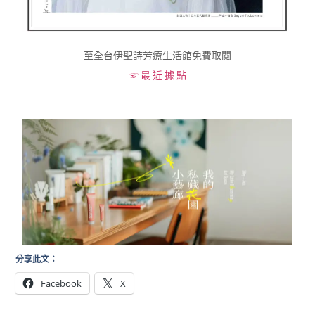
至全台伊聖詩芳療生活館
免費取閱
☞ 最 近 據 點
分享此文：
Facebook
X