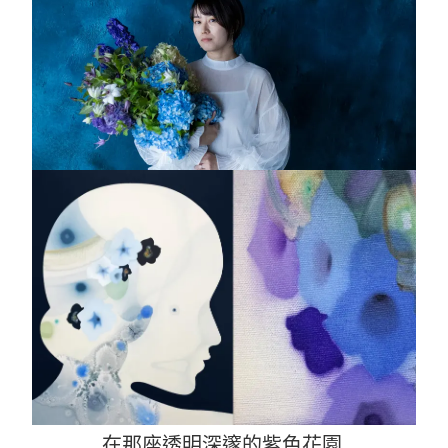
在那座透明深邃的紫⾊花園