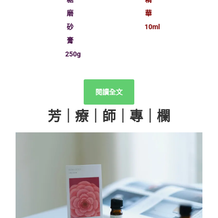
磨
華
砂
10ml
膏
250g
閱讀全文
芳｜療｜師｜專｜欄