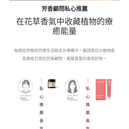
芳香顧問私心推薦
在花草香氣中收藏植物的療
癒能量
每期從伊聖詩芳療⽣活館全台專櫃中，邀請兩位以植物⾹
氛療癒⽇常的芳⾹顧問，推薦喜愛的⾹氛好物。
｜
｜
私
私
心
心
推
推
薦
薦
香
香
氛
氛