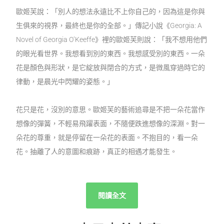
歐姬芙說：「別人的想法永遠比不上你自己的，因為這是你與
生俱來的視界，最終也是你的全部。」傳記小說《Georgia: A
Novel of Georgia O’Keeffe》裡的歐姬芙則說：「我不想用他們
的眼光看世界。我想看到別的東西。我想感受別的東西。一朵
花是顏色與形狀，是它綻放與閉合的方式，是微風穿過時它的
律動，是晨光中閃耀的姿態。」
花只是花，沒別的意思。歐姬芙的藝術追尋是不把一朵花當作
想像的彈簧，不輕易飛躍表面，不隨便跌進想像的深淵。對一
朵花的尊重，就是停留在一朵花的表面。不抱目的，看一朵
花。抽離了人的意圖和痕跡，真正的相遇才能發生。
閱讀全文