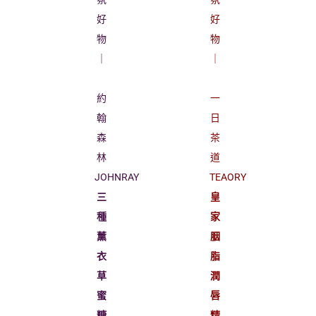
好
好
物
物
｜
｜
約
一
翰
日
森
茶
林
道
JOHNRAY
TEAORY
三
皇
種
家
薰
胭
衣
脂
草
潤
蜜
唇
糖
精