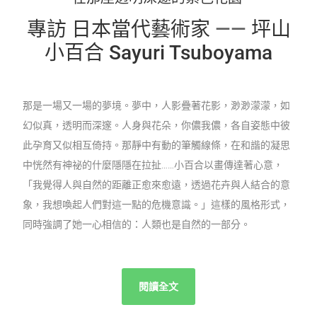
專訪 日本當代藝術家
——
坪山
小百合 Sayuri Tsuboyama
那是⼀場又⼀場的夢境。夢中，⼈影疊著花影，渺渺濛濛，如
幻似真，透明⽽深邃。⼈身與花朵，你儂我儂，各⾃姿態中彼
此孕育又似相互倚持。那靜中有動的筆觸線條，在和諧的凝思
中恍然有神祕的什麼隱隱在拉扯……⼩百合以畫傳達著⼼意，
「我覺得⼈與⾃然的距離正愈來愈遠，透過花卉與⼈結合的意
象，我想喚起⼈們對這⼀點的危機意識。」這樣的風格形式，
同時強調了她⼀⼼相信的：⼈類也是⾃然的⼀部分。
閱讀全文