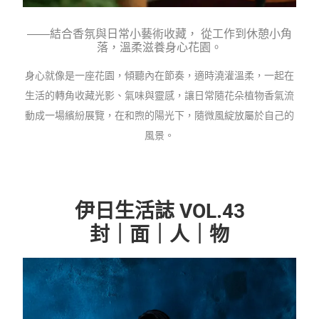
――結合香氛與⽇常⼩藝術收藏， 從⼯作到休憩⼩⾓
落，溫柔滋養身心花園。
身心就像是一座花園，傾聽內在節奏，適時澆灌溫柔，一起在
生活的轉⾓收藏光影、氣味與靈感，讓⽇常隨花朵植物香氣流
動成一場繽紛展覽，在和煦的陽光下，隨微風綻放屬於自己的
風景。
伊日生活誌 VOL.43
封｜面｜人｜物