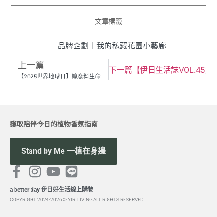
文章標籤
品牌企劃
｜
我的私藏花園小藝廊
上一篇
下一篇
【伊日生活誌VOL.45封
【2025世界地球日】讓廢料生命以藝術延續 —— 專訪彰化美學工作室：「產房」的廢料棲息地
獲取陪伴今日的植物香氛指南
Stand by Me 一植在身邊
a better day 伊日好生活線上購物
COPYRIGHT 2024-2026 © YIRI LIVING ALL RIGHTS RESERVED