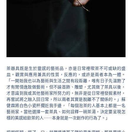
茶器具既是生於靈感的藝術品，亦是日常裡喫茶不可或缺的盛
皿。觀賞與應用兼具的性質，反應的，或許是兩者本為一體。
「一開始我也以為藝術與生活之間有段距離，唯有日子先溫飽了
才有閒情逸致做藝術。但不論首飾、雕塑，尤其做了茶具以後，
才意識到我或其他藝術家所努力的，無非是從日常裡發掘素材，
再嘗試將之融入回日常，所以兩者其實是脫離不了關係的。」蘇
健霖將白色小瓷杯擱近我手邊，「每個泡茶的人基本上都是一名
藝術家。當他選擇一套茶具、如何詮釋一碗茶湯，決定要呈現怎
樣的美感給飲茶的人⋯⋯本身就是一次創作的行為了。」