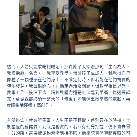
然而，人若只追求吃飽睡足，那真應了太宰治那句「生而為人，
我很抱歉」名言。「我享受教學，無論孩子或成人，我覺得自己
像種了一顆種子在他們身上，不確定何時，但若能在他們需要的
時候發芽，我會很開心。」穩定過活沒問題，但教學相長以外，
教學工作一投注下去，精神與體力還是無法達到平衡。每週授課
完，蘇健霖都必須一整天的「修復」才能像重啟當機的電腦，再
度順暢地運轉工藝創作。
有所掛念，就有所罣礙。人生不是不轉彎，差別只在於時機。土
象星座的蘇健霖，到底是務實的，若只有七分把握，便不會去冒
十分的險。當展覽邀約漸漸應接不暇，他逐認真盤算起專職的可