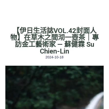
【伊日生活誌VOL.42封面人
物】在草木之間沏一壺茶｜專
訪金工藝術家 — 蘇健霖 Su
Chien-Lin
2024-10-18