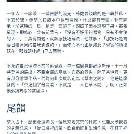
一個人，一席茶，一截寂靜的流光，蘇健霖領略的是不執於此，
不妄於彼，像茶葉在熱水中翻轉開懷，什麼都有轉圜，都有餘
地。沏茶時的一舉一動是一面鏡子，觀照了因亦顯現了果，那番
呈現，即修心。曾有前輩言，「沒有不好用的器物，只有不會使
的人。」工具有問題，就該憑技巧解決，他註解，「那技巧是需
要日積月累的自我訓練的。」而修心不也正是如此？現實的煩擾
既在，那就韌壯起自己去面對。
不允許自己停滯不前的蘇健霖，每一檔展覽都必添新作。十一月
將登場的展出，不脫金屬的基底、自然的意象，除了茶道具，更
有部分雕塑作品。而為何此次展名定為《草木之間》，他是這麼
答的，「茶這個字分開看，不就是——人在草木間。」啊，正如
他必須有樹的茶秘境。
尾韻
茶葉占卜，歷史源遠流長。但原來喝完茶的杯底，也能反映飲者
的身體訊息。「從口腔裡的菌、飲食偏好到生活作息，在杯子裡