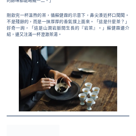
的餘味都能略窺一二。」
剛飲完一杯溫煦的茶，循蘇健霖的示意下，鼻尖湊近杯口聞聞。
不是殘餘的，而是一抹厚厚的香氣撲上面來。「這是什麼茶？」
好奇一詢，「這是山澗岩脈間生長的『岩茶』。」蘇健霖邊介
紹，邊又注滿一杯澄澈茶湯。