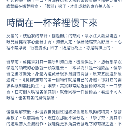
捏起杯腳，抿了一口，甘潤裡透著天然的果香蜜韻。那是要讓小
綠葉蟬在嫩芽吸食，「著涎」過了，才能成就的東方美人茶。
時間在一杯茶裡慢下來
反覆的，枝椏狀的茶針，撥過瓣片的茶則，滾水注入瓢型淺壺，
眼見蘇健霖掌心疊著手背，如僧入定，候著蜷縮茶葉舒展⋯⋯心
裡不禁浮現「行雲流水」四字。既是行為上，亦是精神上的。
習茶前，蘇健霖對其一無所知如白紙，機緣俱足下，憑著想學沒
學過的領域的心態就一頭栽進去。「本以為只是一種飲品，但學
習之後才驚覺，身體內還藏著很多潛能待開發，原來五感還那麼
遲鈍⋯⋯明明我擁有的第一個物件就是自己的身體，卻對它的需
求與感知無比陌生。」喫茶，其實非常貼近藝術的本質。一口茶
香，在每個人嘴裡各領其韻，就像同樣一件藝術品，看進不同人
眼裡，也各有各的風情意趣。
慢慢理解茶後，蘇健霖自覺個性裡猶如金屬般執拗的特質，愈發
柔軟了。以前鐵齒的，現在沒那麼不容分說。「學了茶，將其中
的道理套入金屬創作，我能從更多角度去發現它的有趣之處。不