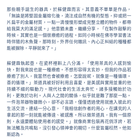
那些親手誕生的器具，於蘇健霖而言，其意義不單單是作品，
「無論是將堅固金屬熔化後，澆注成自然有機的型態，抑或把一
片扁平的金屬材質，一點一滴慢慢形塑成完整立體的物件，都帶
給我莫大的滿足感。」他意猶未盡，繼續分享，「在製作敲擊的
時候，其實也是一個很療癒的過程。如同小時候在佛寺學習書法
時伴隨的木魚聲，那時刻，外界任何雜訊、內心正糾結的種種都
能被摒除，平靜就來了。」
蘇健霖執起壺，在瓷杯裡斟上八分滿，「使用茶具的人感到愉
快，對我來說也是一種療癒。不想形容得太玄妙，但我的作品若
療癒了別人，我當然也會被療癒，怎麼說呢，就像是一種循環。
善的循環。」茶道具被好好利用且喜愛，是美感與實用並重的他
持續不綴的驅動力。現代社會的生活太奔忙，諸多接觸始於功
利，更敗於功利。人與人之間的關係，似乎就是難了那麼一點。
一件泡茶器物雖微小，卻不必言語，僅僅透過使用就進入彼此的
生活交流，連結一分心意，「我相信創作者的用心，在講究的人
拿起的那一刻就能被傳達、被感應。所以做茶道具，我有一個原
則，永遠要體貼使用者的感受。」就像商業包裝再花俏浮誇，若
無法觸及共鳴點，沒引發心領神會的親切，什麼皆屬枉然。他如
斯認為。