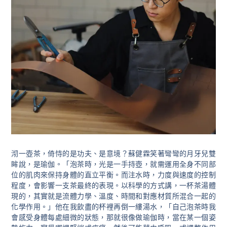
沏一壺茶，倚恃的是功夫、是意境？蘇健霖笑著彎彎的月牙兒雙
眸說，是瑜伽。「泡茶時，光是一手持壺，就需運用全身不同部
位的肌肉來保持身體的直立平衡。而注水時，力度與速度的控制
程度，會影響一支茶最終的表現。以科學的方式講，一杯茶湯體
現的，其實就是流體力學、溫度、時間和對應材質所混合一起的
化學作用。」他在我飲盡的杯裡再倒一縷湯水，「自己泡茶時我
會感受身體每處細微的狀態，那就很像做瑜伽時，當在某一個姿