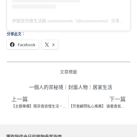
伊聖詩芳療生活館 cosmescents（@cosmescents）分享的貼文
分享此文：
Facebook
X
文章標籤
一個人的茶秘境
｜
封面人物
｜
居家生活
上一篇
下一篇
【主題專欄】隨茶香放慢生活，在沐浴時光中找到自己
【芳香顧問私心推薦】 循著香氣走進舒展身心的茶秘徑
獲取陪伴今日的植物香氛指南