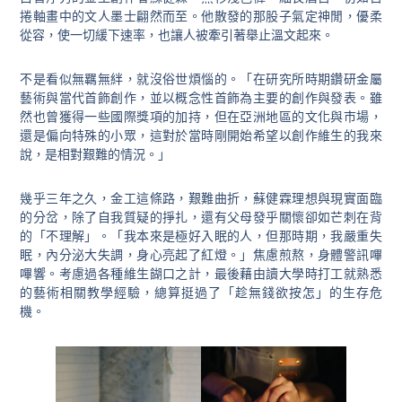
捲軸畫中的文人墨士翩然而至。他散發的那股子氣定神閒，優柔
從容，使一切緩下速率，也讓人被牽引著舉止溫文起來。
不是看似無羈無絆，就沒俗世煩惱的。「在研究所時期鑽研金屬
藝術與當代首飾創作，並以概念性首飾為主要的創作與發表。雖
然也曾獲得一些國際獎項的加持，但在亞洲地區的文化與市場，
還是偏向特殊的小眾，這對於當時剛開始希望以創作維生的我來
說，是相對艱難的情況。」
幾乎三年之久，金工這條路，艱難曲折，蘇健霖理想與現實面臨
的分岔，除了自我質疑的掙扎，還有父母發乎關懷卻如芒刺在背
的「不理解」。「我本來是極好入眠的人，但那時期，我嚴重失
眠，內分泌大失調，身心亮起了紅燈。」焦慮煎熬，身體警訊嗶
嗶響。考慮過各種維生餬口之計，最後藉由讀大學時打工就熟悉
的藝術相關教學經驗，總算挺過了「趁無錢欲按怎」的生存危
機。