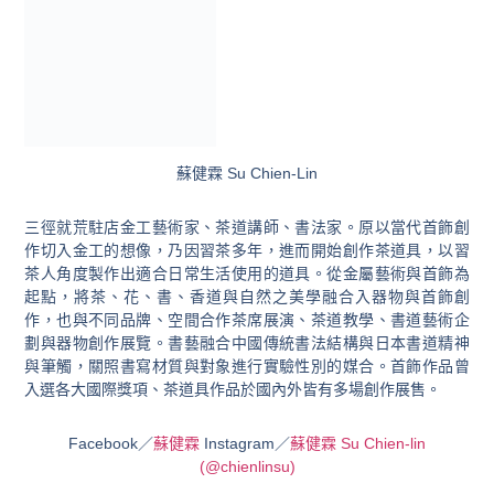
蘇健霖 Su Chien-Lin
三徑就荒駐店金工藝術家、茶道講師、書法家。原以當代首飾創
作切入金工的想像，乃因習茶多年，進而開始創作茶道具，以習
茶人角度製作出適合日常生活使用的道具。從金屬藝術與首飾為
起點，將茶、花、書、香道與自然之美學融合入器物與首飾創
作，也與不同品牌、空間合作茶席展演、茶道教學、書道藝術企
劃與器物創作展覽。書藝融合中國傳統書法結構與日本書道精神
與筆觸，關照書寫材質與對象進行實驗性別的媒合。首飾作品曾
入選各大國際獎項、茶道具作品於國內外皆有多場創作展售。
Facebook／
蘇健霖
Instagram／
蘇健霖 Su Chien-lin
(@chienlinsu)