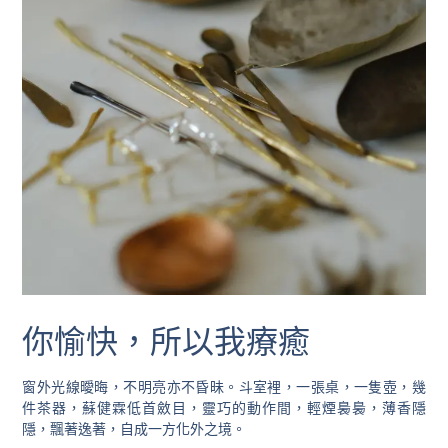
你愉快，所以我療癒
窗外光線曖晦，不明亮亦不昏昧。斗室裡，一張桌，一隻壺，幾
件茶器，蘇健霖低首斂目，靈巧的動作間，輕煙裊裊，薄香隱
隱，飄著逸著，自成一方化外之境。