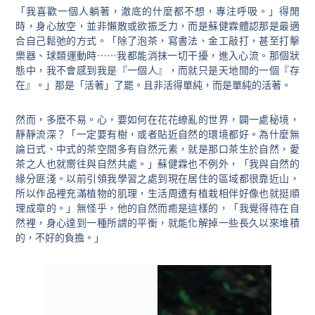
「我喜歡一個人躺著，澈底的什麼都不想，專注呼吸。」得閒
時，身心放空，並非懶散或欲振乏力，而是蘇健霖體認那是最適
合自己鬆弛的方式。「除了泡茶，寫書法、金工敲打，甚至打擊
樂器、球類運動時⋯⋯我都能消抹一切干擾，進入心流。那個狀
態中，我不會感到我是『一個人』，而就只是天地間的一個『存
在』。」那是「活著」了罷。且非活得單純，而是單純的活著。
然而，多麽不易。心，要如何在花花繚亂的世界，闢一處秘境，
靜靜流深？「一定要有樹，或者貼近自然的環境都好。為什麼無
論日式、中式的茶空間多有自然元素，就是那口茶生於自然，愛
茶之人也就嚮往與自然共處。」蘇健霖也不例外，「我與自然的
緣分匪淺。以前引領我學習之處到現在居住的區域都很靠近山，
所以作品裡充滿植物的肌理，生活周遭有植栽相伴好像也就挺順
理成章的。」無怪乎，他的自然而癒是這樣的，「我覺得待在自
然裡，身心達到一種所謂的平衡，就能化解掉一些長久以來堆積
的，不好的負擔。」