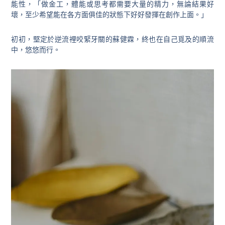
能性，「做金工，體能或思考都需要大量的精力，無論結果好
壞，至少希望能在各方面俱佳的狀態下好好發揮在創作上面。」
初初，堅定於逆流裡咬緊牙關的蘇健霖，終也在自己覓及的順流
中，悠悠而行。