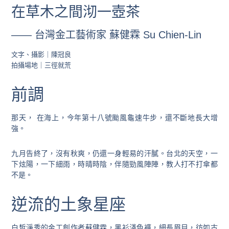
在草木之間沏一壺茶
—— 台灣金工藝術家 蘇健霖 Su Chien-Lin
文字、攝影｜陳冠良
拍攝場地｜三徑就荒
前調
那天， 在海上，今年第十八號颱風龜速牛步，還不斷地長大增
強。
九月告終了，沒有秋爽，仍還一身輕易的汗膩。台北的天空，一
下炫陽，一下細雨，時晴時陰，伴隨勁風陣陣，教人打不打傘都
不是。
逆流的土象星座
白皙淨秀的金工創作者蘇健霖，黑衫淺色褲，細長眉目，彷如古