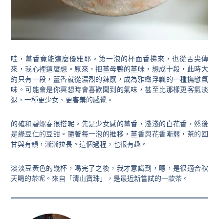
哇，薑香竟能這麼優雅耶。第一泡的杯面香拂來，也從舌尖傳
來，我心裡這麼想。原來，把薑母鴨的薑味，想成十段，此時大
約只有一段，薑香就從濃烈的辣感，成為雅緻浮飄的一種撫慰氣
味。可能會是你冥想時會喜歡聞到的氣味，甚至比那樣更客氣淡
退，一種更少女、更害羞的感覺。
的確和碧螺春很搭呢。先是少女感的薑香，淺淺的白花香，然後
是綠豆仁的豆甜。隨著每一泡的推移，薑香與花香漸弱，茶的回
甘與有韻，漸漸拉長。這個過程，也很有趣。
淡淡豆黃色的幾杯，喝完了之後，我才意識到，嗯，是很適合秋
天喝的茶呢。來自「清山寶珠」，是最近新嘗試的一款茶。