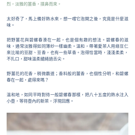
烈，淡雅的薑香，撲鼻而來。
太好奇了，馬上備好熱水來，想一嚐它泡開之後，究竟是什麼滋
味。
把野薑花與碧螺春湊在一起，也是個有趣的想法。碧螺春的滋
味，通常淡雅得如同薄紗一樣幽柔。溫和，帶著愛茶人用綠豆仁
來比喻的豆甜、豆香，也有一些草香。泡得恰當時，淺淺柔柔，
不扎口，甜味溫柔繾綣過舌尖。
野薑花的花香，稍微霸道；香料般的薑香，也個性分明，和碧螺
春在一起，處得來嗎？
溫和地，如同平時對待一般碧螺春那樣，把八十五度的熱水注入
小壺，等待壺內的新茶，浮現回應。