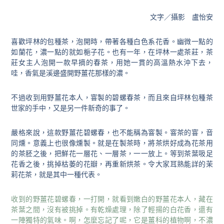
文字／攝影 盧怡安
喜歡坪林的包種茶，泡開時，帶著各種白色系花香。幽微一點的
如蘭花，濃一點的就如梔子花。也有一年，在坪林一處茶莊，茶
莊女主人泡開一款早摘的春茶，用她一貫的高溫熱水沖下去，
哇，香氣是溪邊盛開野薑花那樣的濃。
不過收到用野薑花本人，窨製的碧螺春茶，而且來自坪林包種茶
世家的手中，又是另一件新奇的事了。
嚴格來說，這款野薑花碧螺春，也不能稱為窨製。窨茶的窨，音
同燻。意義上也很像燻製。就是在製茶時，將茶烘好成為花茶用
的茶胚之後，把鮮花一層花、一層茶，一一放上。等到茶葉吸足
花香之後，挑掉枯萎的花瓣，再重新烘茶。令大家耳熟能詳的茉
莉花茶，就是其中一種代表。
收到的野薑花碧螺春，一打開，就看到嫩白的野薑花本人，藏在
茶葉之間，沒有被挑掉。有乾燥處理，除了輕揚的白花香，還有
一陣獨特的氣味。啊，怎麼忘記了呢，它是薑科的植物啊，不濃