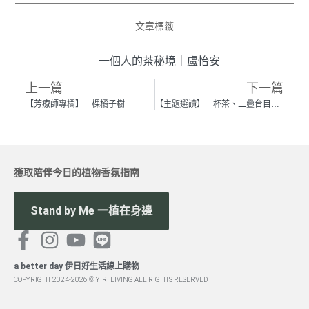
文章標籤
一個人的茶秘境
｜
盧怡安
上一篇
下一篇
【芳療師專欄】一棵橘子樹
【主題選讀】一杯茶、二疊台目、三分眼，在靜默的品茶時光裡，我們足夠與自己對話 —— 讀《千利休：無言的前衛》
獲取陪伴今日的植物香氛指南
Stand by Me 一植在身邊
a better day 伊日好生活線上購物
COPYRIGHT 2024-2026 © YIRI LIVING ALL RIGHTS RESERVED