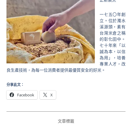
正新製米
一七五〇年創
立。位於濁水
溪源頭，素有
台灣米倉之稱
的彰化田中。
七十年來「以
誠為本，以信
為用」，培養
專業人才，改
良生產技術，為每一位消費者提供最優質安全的好米。
分享此文：
Facebook
X
文章標籤