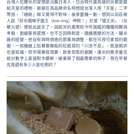
台灣人吃粳米的習慣是沿襲日本人，日治時代最高級的米都是獻
給天皇的禮物，爺爺在為品牌命名時想說台灣人用「天皇」二字
彆扭，「總統」嘛又覺得不對味，後來靈機一動，想到以前莊稼
人說「好米攏嘛乎國王（kok-ông）呷欸！」於是「國王米」（台
梗九號）便就此誕生了。說起米的產業如今所面臨的種種困難與
考驗，劉峻豪有感慨，也不乏因時制宜，隨機應變的方法。碾米
廠的經營，他自有與時俱進的節奏與調整，都在可控可拿捏的範
圍。一如機器上貼著春聯般的紅紙寫的「川流不息」，既是期許
也是祝福。但市場畢竟現實，飲食型態的劇變，讓米的需求量在
統計數字上直接對半腰斬。峻豪舉了個最簡單的例子：現在早餐
究竟還有多少人是吃粥的？