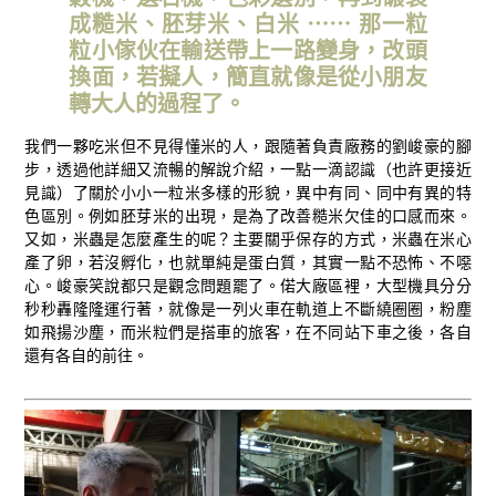
成糙米、胚芽米、白米 ⋯⋯ 那一粒
粒小傢伙在輸送帶上一路變身，改頭
換面，若擬人，簡直就像是從小朋友
轉大人的過程了。
我們一夥吃米但不見得懂米的人，跟隨著負責廠務的劉峻豪的腳
步，透過他詳細又流暢的解說介紹，一點一滴認識（也許更接近
見識）了關於小小一粒米多樣的形貌，異中有同、同中有異的特
色區別。例如胚芽米的出現，是為了改善糙米欠佳的口感而來。
又如，米蟲是怎麼產生的呢？主要關乎保存的方式，米蟲在米心
產了卵，若沒孵化，也就單純是蛋白質，其實一點不恐怖、不噁
心。峻豪笑說都只是觀念問題罷了。偌大廠區裡，大型機具分分
秒秒轟隆隆運行著，就像是一列火車在軌道上不斷繞圈圈，粉塵
如飛揚沙塵，而米粒們是搭車的旅客，在不同站下車之後，各自
還有各自的前往。