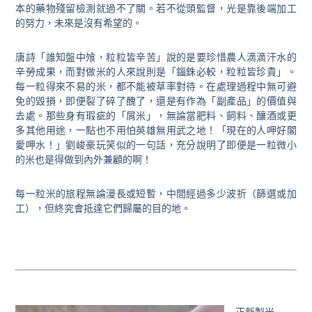
本的藥物殘留檢測就過不了關。若不從頭監督，光是靠後端加工
的努力，未來是沒有希望的。
唐詩「誰知盤中飧，粒粒皆辛苦」說的是要珍惜農人滴滴汗水的
辛勞成果，而對做米的人來說則是「錙銖必較，粒粒皆珍貴」。
每一粒得來不易的米，都不能被草率對待。在處理過程中無可避
免的毀損，即便裂了碎了醜了，還是有作為「副產品」的價值與
去處。那些身有瑕疵的「屑米」，無論當肥料、飼料、釀酒或更
多其他用途，一點也不用怕英雄無用武之地！「現在的人呷好閣
愛呷水！」劉峻豪玩笑似的一句話，充分說明了即便是一粒微小
的米也是得做到內外兼顧的啊！
每一粒米的旅程無論漫長或短暫，中間經過多少波折（篩選或加
工），但終究會抵達它們歸屬的目的地。