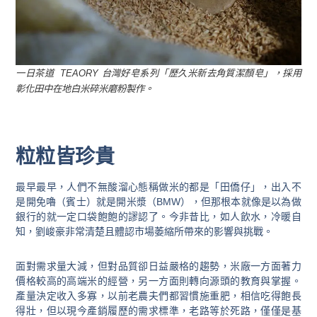
一日茶道 TEAORY 台灣好皂系列「歷久米新去角質潔顏皂」，採用
彰化田中在地白米碎米磨粉製作。
粒粒皆珍貴
最早最早，人們不無酸溜心態稱做米的都是「田僑仔」，出入不
是開免嚕（賓士）就是開米漿（BMW），但那根本就像是以為做
銀行的就一定口袋飽飽的謬認了。今非昔比，如人飲水，冷暖自
知，劉峻豪非常清楚且體認市場萎縮所帶來的影響與挑戰。
面對需求量大減，但對品質卻日益嚴格的趨勢，米廠一方面著力
價格較高的高端米的經營，另一方面則轉向源頭的教育與掌握。
產量決定收入多寡，以前老農夫們都習慣施重肥，相信吃得飽長
得壯，但以現今產銷履歷的需求標準，老路等於死路，僅僅是基