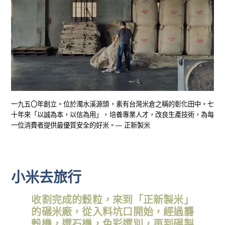
一九五〇年創立。位於濁水溪源頭，素有台灣米倉之稱的彰化田中。七
十年來「以誠為本，以信為用」，培養專業人才，改良生產技術，為每
一位消費者提供最優質安全的好米。— 正新製米
小米去旅行
收割完成的穀粒，來到「正新製米」
的碾米廠，從入料坑口開始，經過礱
穀機，選石機，色彩選別，再到碾製