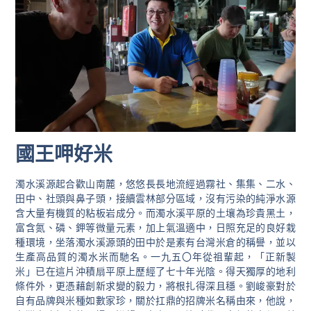
國王呷好米
濁水溪源起合歡山南麓，悠悠長長地流經過霧社、集集、二水、
田中、社頭與鼻子頭，接續雲林部分區域，沒有污染的純淨水源
含大量有機質的粘板岩成分。而濁水溪平原的土壤為珍貴黑土，
富含氮、磷、鉀等微量元素，加上氣溫適中，日照充足的良好栽
種環境，坐落濁水溪源頭的田中於是素有台灣米倉的稱譽，並以
生產高品質的濁水米而馳名。一九五〇年從祖輩起，「正新製
米」已在這片沖積扇平原上歷經了七十年光陰。得天獨厚的地利
條件外，更憑藉創新求變的毅力，將根扎得深且穩。劉峻豪對於
自有品牌與米種如數家珍，關於扛鼎的招牌米名稱由來，他說，