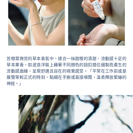
苦橙葉微苦的草本香氣中，揉合一絲甜橙的清甜，流動感十足的
草本果香，如波浪洋裝上藉著不同顏色的鈕扣錯位縫製而產生的
流動感曲線，呈現舒適且自在的視覺感受。「平常在工作前或是
展覽等較正式的時刻，點綴在手腕或直接嗅聞，溫柔釋放緊繃的
神經。」