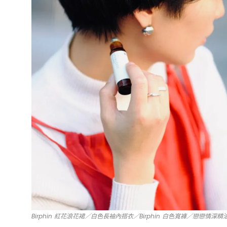
Birphin 紅花浪花裙／白色長袖內搭衣／Birphin 白色寬褲／戀戀情深精