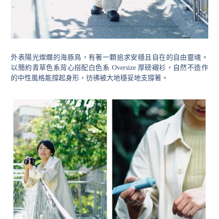
外表陽光燦爛的海豚鳥，有著一顆追求安穩且自在的自由靈魂。
以簡約青草色系背心搭配白色系 Oversize 厚磅襯衫，自然不造作
的中性風格能撐起身形，彷彿被大地穩妥地支撐著。