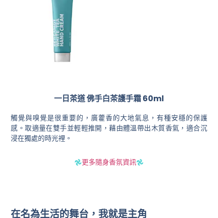
一日茶道 佛手白茶護手霜 60ml
觸覺與嗅覺是很重要的，廣藿香的大地氣息，有種安穩的保護
感。取適量在雙手並輕輕推開，藉由體溫帶出木質香氣，適合沉
浸在獨處的時光裡。
𖣘
更多隨身香氛資訊
𖣘
在名為生活的舞台，我就是主角