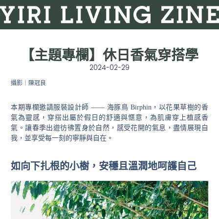
【主題專欄】休日香氣穿搭學
2024-02-29
攝影｜陳冠良
本期專欄邀請服裝設計師 —— 海豚鳥 Birphin，以花果草樹的香
氣為靈感，穿搭出屬於假日的舒適與愜意，為肌膚穿上植感香
氣。讓春季出遊彷彿置身於自然，感受花開的氣息，盡情展現自
我，並享受每一刻的寧靜與自在。
如向下扎根的小樹，安穩且溫潤地呵護自己