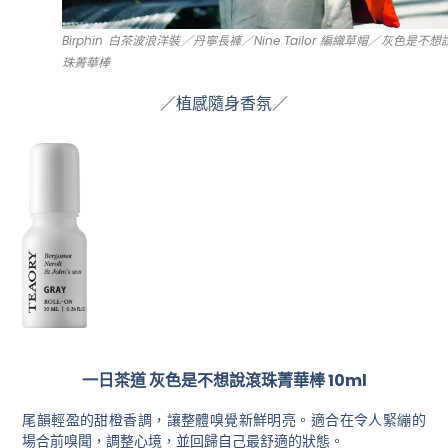
Birphin 白茶波浪洋裝／丹寧長褲／Nine Tailor 編織草帽／灰色是不想
珠菁華棒
／植感隨身香氛／
一日茶道 灰色是不想說滾珠菁華棒 10ml
尾韻輕盈的甜橙香調，讓整體嗅覺新鮮明亮。適合在令人緊繃的
場合前嗅聞，調整心境，並回歸自己最舒適的狀態。