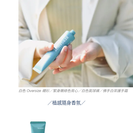
白色 Oversize 襯衫／緊身嫩綠色背心／白色氣球褲／佛手白茶護手霜
／植感隨身香氛／