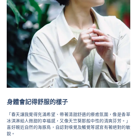
身體會記得舒服的樣子
「春天讓我覺得充滿希望、帶著清甜舒適的療癒氛圍，像是香草
冰淇淋給人微甜的幸福感，又像天竺葵那般中性的清爽芬芳。」
喜好親近自然的海豚鳥，自認對嗅覺及觸覺等感官有著絕對的敏
銳。