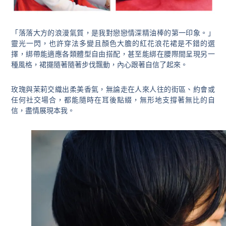
「落落大方的浪漫氣質，是我對戀戀情深精油棒的第一印象。」
靈光一閃，也許穿法多變且顏色大膽的紅花浪花裙是不錯的選
擇，綁帶能適應各類體型自由搭配，甚至能綁在腰際間呈現另一
種風格，裙擺隨著隨著步伐飄動，內心跟著自信了起來。
玫瑰與茉莉交織出柔美香氣，無論走在人來人往的街區、約會或
任何社交場合，都能隨時在耳後點綴，無形地支撐著無比的自
信，盡情展現本我。