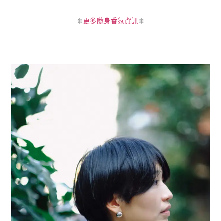
𖤓
更多隨身香氛資訊
𖤓