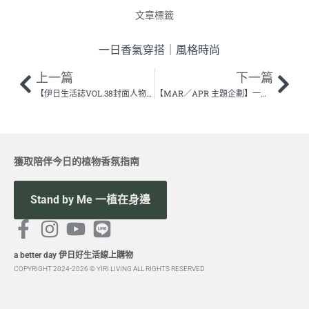
文章標籤
一日香氣穿搭
｜
風格時尚
上一篇
下一篇
【伊日生活誌VOL.38封面人物】穿上一襲香氣流動的風景 —— if&n 主理人 蔡玨玄
【MAR／APR 主題企劃】一日香氣穿搭 Wear & Emotions
獲取陪伴今日的植物香氛指南
Stand by Me 一植在身邊
a better day 伊日好生活線上購物
COPYRIGHT 2024-2026 © YIRI LIVING ALL RIGHTS RESERVED