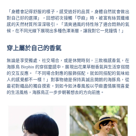
「身體會記得舒服的樣子，感受過好的品質，身體自然就會做出
對自己好的選擇」，回想初次接觸「苧麻」時，被富有絲質纖維
感的天然材質所深深吸引，「清爽通風的特性除了適合悶熱的氣
候，在不同光線下展現出多種色澤漸層，讓我對它一見鐘情！」
穿上屬於自己的香氣
無論是享受獨處、社交場合，或是休閒時刻，三款植感香氣，在
海豚鳥
Birphin
的穿搭靈感中，展現出花果草樹香氣與生活穿搭間
的交互反應。「不同場合對應的服飾搭配，就如同搭配的氣味給
人的感覺都不一樣！」對事物總是保持真誠且開朗的海豚鳥，從
最初對織品的獨自摸索，到如今如沐春風般以苧麻盡情展現喜愛
的生活風格，海豚鳥正一步步朝著想去的方向前進。