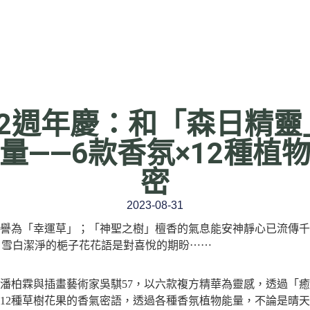
22週年慶：和「森日精靈
量——6款香氛×12種植
密
2023-08-31
譽為「幸運草」；「神聖之樹」檀香的氣息能安神靜心已流傳千
；雪白潔淨的梔子花花語是對喜悅的期盼⋯⋯
潘柏霖
與
插畫藝術家吳騏57
，以六款複方精華為靈感，透過「癒
12種草樹花果的香氣密語，透過各種香氛植物能量，不論是晴