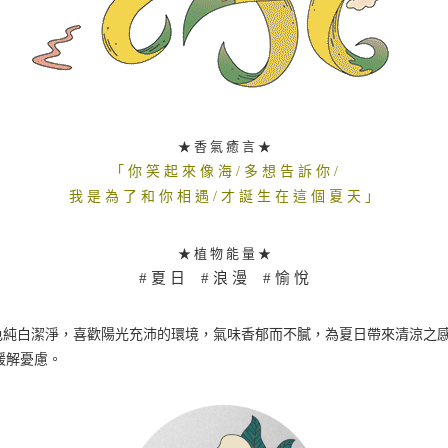
★ 香 氣 癒 言 ★
「 你 笑 起 來 像 海 / 多 想 告 訴 你 /
我 是 為 了 和 你 相 遇 / 才 誕 生 在 這 個 夏 天 」
★ 植 物 能 量 ★
# 夏 日
# 浪 漫
# 愉 悅
色純白潔淨，喜歡陽光充沛的環境，氣味香郁而不膩，為夏日帶來清涼之
緩解憂慮。