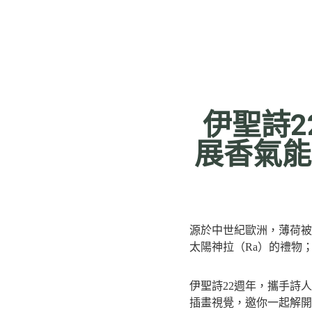
伊聖詩
展香氣能
源於中世紀歐洲，薄荷被
太陽神拉（Ra）的禮物
伊聖詩22週年，攜手
詩人
插畫視覺，邀你一起解開