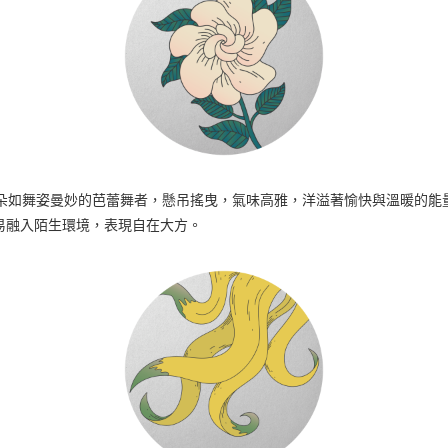
朵如舞姿曼妙的芭蕾舞者，懸吊搖曳，氣味高雅，洋溢著愉快與溫暖的能
易融入陌生環境，表現自在大方。