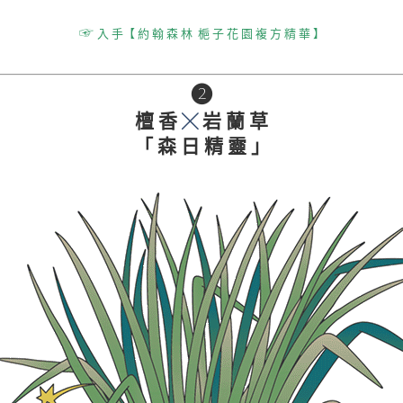
☞
入 手【 約 翰 森 林 梔 子 花 園 複 方 精 華 】
❷
檀 香
岩 蘭 草
╳
「 森 日 精 靈 」