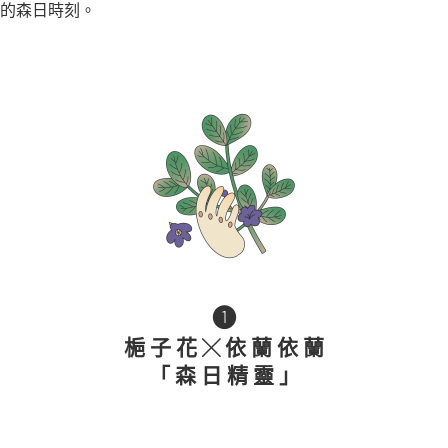
的森日時刻。
❶
梔 子 花
依 蘭 依 蘭
╳
「 森 日 精 靈 」