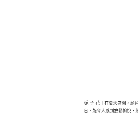
梔 子 花
｜在夏天盛開，顏
息，能令人感到放鬆愉悅，