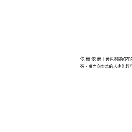
依 蘭 依 蘭
｜黃色婀娜的花
張，讓內向害羞的人也能輕