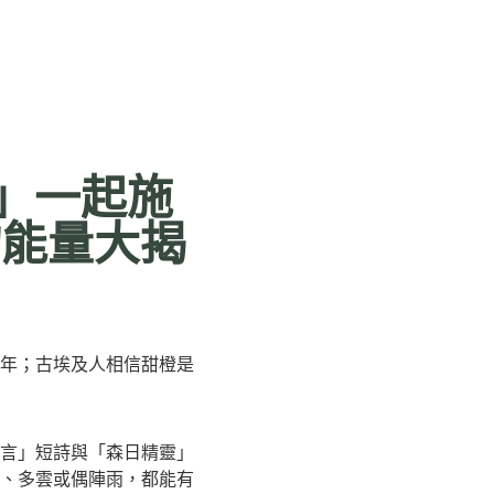
」一起施
物能量大揭
年；古埃及人相信甜橙是
言」短詩與「森日精靈」
天、多雲或偶陣雨，都能有