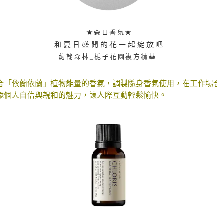
★ 森 日 香 氛 ★
和 夏 日 盛 開 的 花 一 起 綻 放 吧
約 翰 森 林 _ 梔 子 花 園 複 方 精 華
合「依蘭依蘭」植物能量的香氣，調製隨身香氛使用，在工作場
添個人自信與親和的魅力，讓人際互動輕鬆愉快。