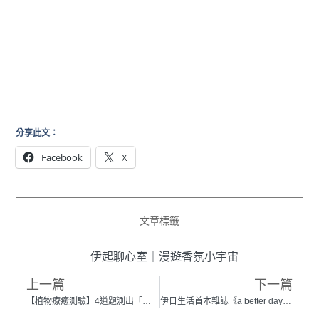
分享此文：
Facebook
X
文章標籤
伊起聊心室
｜
漫遊香氛小宇宙
上一篇
下一篇
【植物療癒測驗】4道題測出「我的植物幸運色」！為2022解鎖個人魅力值
伊日生活首本雜誌《a better day》登場 ！集結 24 位⼈物專訪及書寫談熱愛的理想⽣活