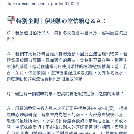
[table id=cosmescents_garden01-02 /]
特別企劃｜伊起聊心室信箱Ｑ＆Ａ：
Ｑ：我是個很怕冷的人，每到冬天就會手腳冰冷、容易感冒怎麼
辦？
Ａ：我們在天氣冷時會減少身體活動，因此血液循環也較差，若
體質屬於體力衰弱、氣血鬱滯的朋友，會特別容易在手、腳產生
冰涼的感覺，這時候建議可以使用暖性的精油配方(推薦：薑、乳
香、茉莉、依蘭依蘭)，塗抹後搭配泡澡或泡腳，另外多喝溫水、
適度運動和避免涼性食物也是很重要的喔！
Ｑ：
最近有一個曖昧對象，想請問要怎麼拉近彼此之間的距離？
Ａ：用精油香氣拉近人與人之間距離是很美好的小心機(笑)！根據
氣味心理學研究，有機會成為戀人的兩人，大部分會被彼此身上
散發的氣味所吸引，所以找到你最喜歡的命定精油香氣，勇敢地
談一場氣味戀愛吧！不必擔心別人的喜好是否與你相同，表現出
自己最真實自然的一面，若對方就是 Mr.Right ，自然會被你吸