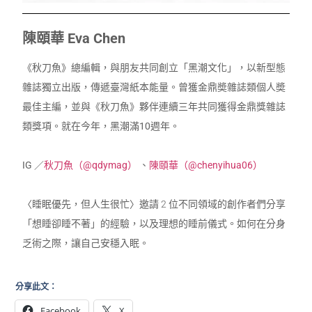
陳頤華 Eva Chen
《秋刀魚》總編輯，與朋友共同創立「黑潮文化」，以新型態
雜誌獨立出版，傳遞臺灣紙本能量。曾獲金鼎奬雜誌類個人奬
最佳主編，並與《秋刀魚》夥伴連續三年共同獲得金鼎獎雜誌
類獎項。就在今年，黑潮滿10週年。
IG ／
秋刀魚（@qdymag）
、
陳頤華（@chenyihua06）
〈睡眠優先，但人生很忙〉
邀請
2
位不同領域的創作者們分享
「想睡卻睡不著」的經驗，以及理想的睡前儀式。如何在分身
乏術之際，讓自己安穩入眠。
分享此文：
Facebook
X