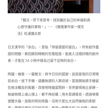
「關注、停下來思考，找到屬於自己的幸福和真
心想守護的事物。」—— 《像隨筆作家一樣生
活》松浦彌太郎
日文漢字的「余白」，意指「保留適當的留白」。所有創作靈
感的問題，都回歸到睡眠的充電程度，能進入沈穩好眠的創作
者，才能在 24 小時中替自己留下足夠的余白。
時鐘、線香、一篇散文，與今日份的感謝，這就是我的日常睡
前余白。放下手機、遠離無謂的人群訊號，當我開始將手機留
在無法觸及的客廳，改使用時鐘當鬧鈴，世界變得無比安靜，
無論物理上或心理上，都不再紛擾；用木質調香氛，透過嗅覺
提醒大腦，放鬆的時刻來臨，沒有什麼比大自然擁抱的柔韌
度，更適合把自己交給宇宙；再用一篇散文的 20 分鐘，讓他