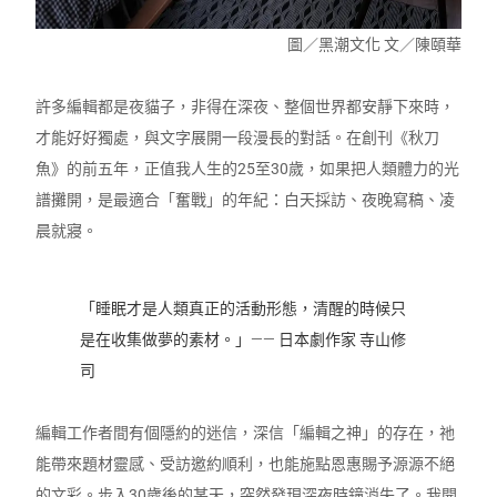
圖／黑潮文化 文／陳頤華
許多編輯都是夜貓子，非得在深夜、整個世界都安靜下來時，
才能好好獨處，與文字展開一段漫長的對話。在創刊《秋刀
魚》的前五年，正值我人生的25至30歲，如果把人類體力的光
譜攤開，是最適合「奮戰」的年紀：白天採訪、夜晚寫稿、凌
晨就寢。
「睡眠才是人類真正的活動形態，清醒的時候只
是在收集做夢的素材。」—— 日本劇作家 寺山修
司
編輯工作者間有個隱約的迷信，深信「編輯之神」的存在，祂
能帶來題材靈感、受訪邀約順利，也能施點恩惠賜予源源不絕
的文彩。步入30歲後的某天，突然發現深夜時鐘消失了。我開