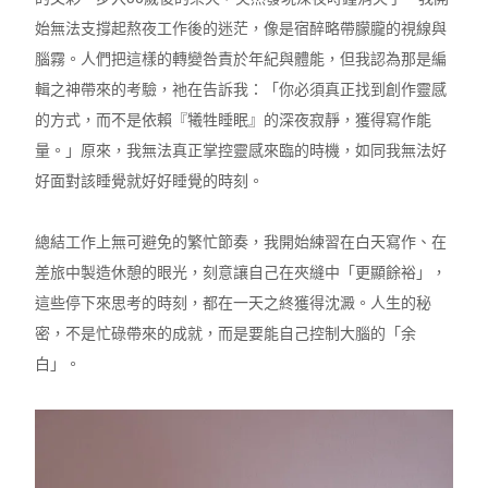
始無法支撐起熬夜工作後的迷茫，像是宿醉略帶朦朧的視線與
腦霧。人們把這樣的轉變咎責於年紀與體能，但我認為那是編
輯之神帶來的考驗，祂在告訴我：「你必須真正找到創作靈感
的方式，而不是依賴『犧牲睡眠』的深夜寂靜，獲得寫作能
量。」原來，我無法真正掌控靈感來臨的時機，如同我無法好
好面對該睡覺就好好睡覺的時刻。
總結工作上無可避免的繁忙節奏，我開始練習在白天寫作、在
差旅中製造休憩的眼光，刻意讓自己在夾縫中「更顯餘裕」，
這些停下來思考的時刻，都在一天之終獲得沈澱。人生的秘
密，不是忙碌帶來的成就，而是要能自己控制大腦的「余
白」。