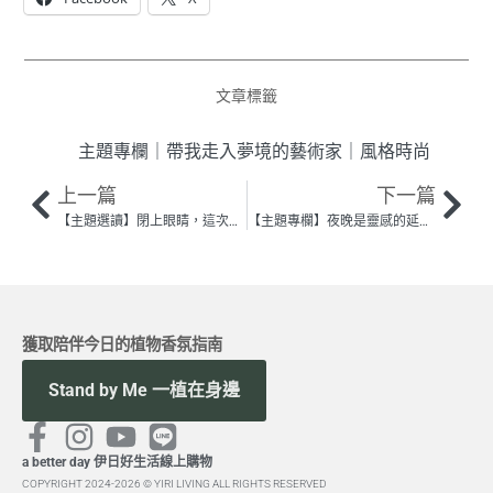
文章標籤
主題專欄
｜
帶我走入夢境的藝術家
｜
風格時尚
上一篇
下一篇
【主題選讀】閉上眼睛，這次我用聞的——讀《香氣炸彈》
【主題專欄】夜晚是靈感的延伸：創作與夢境｜詞曲創作人 許哲珮
獲取陪伴今日的植物香氛指南
Stand by Me 一植在身邊
a better day 伊日好生活線上購物
COPYRIGHT 2024-2026 © YIRI LIVING ALL RIGHTS RESERVED