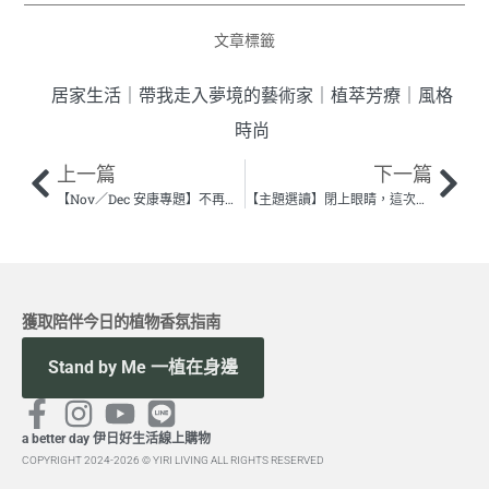
文章標籤
居家生活
｜
帶我走入夢境的藝術家
｜
植萃芳療
｜
風格
時尚
上一篇
下一篇
【Nov／Dec 安康專題】不再睡睡醒醒，日常飲食維持好眠續航力 !
【主題選讀】閉上眼睛，這次我用聞的——讀《香氣炸彈》
獲取陪伴今日的植物香氛指南
Stand by Me 一植在身邊
a better day 伊日好生活線上購物
COPYRIGHT 2024-2026 © YIRI LIVING ALL RIGHTS RESERVED