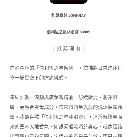
約翰森林
JOHNRAY
伯利恆之星沐浴膠
500m
l
｜ 推 薦 理 由 ｜
約翰森林的「伯利恆之星系列」，彷彿將日常洗沐化
作一場星空下的療癒儀式。
集結乳香、沒藥與廣藿香精油，舒緩壓力、潤澤肌
膚，更融合雲母成分，帶來微微星光般的洗沐保養體
驗。我最喜歡「伯利恆之星沐浴膠」，沐浴時撲鼻而
來的聖木大地香氣，如銀河般流淌於身心，就像是繪
出專屬自己的星圖，它帶來的不只是放鬆，更是一種