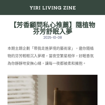
【芳香顧問私心推薦】隨植物
芬芳舒眠入夢
2025-10-08
本期主題企劃「帶我走進夢境的藝術家」，邀你隨植
物的芬芳輕輕沉入夢裡，當夜空繁星相伴，好眠香氛
為你靜靜地安撫心緒，讓每一夜都被柔和擁抱。