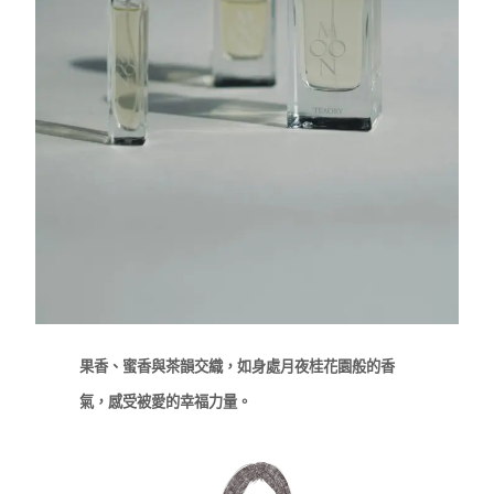
果香、蜜香與茶韻交織，如身處月夜桂花園般的香
氣，感受被愛的幸福力量。