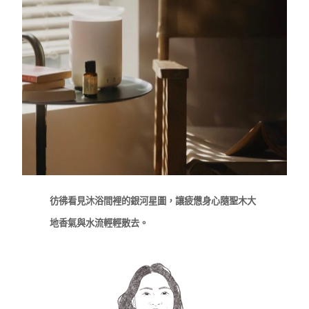
彷彿看見沐浴間裡的銀河星圖，讓疲憊身心隨聖木大
地香氣與水流輕輕散去。