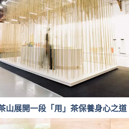
茶山展開
一
段「
用
」茶保養身
心
之道