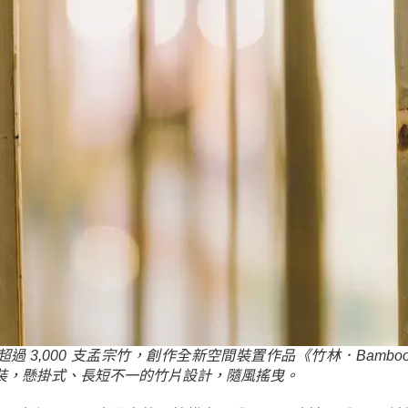
 3,000 支孟宗竹，創作全新空間裝置作品《竹林．Bamboo 
裝，懸掛式、長短不一的竹片設計，隨風搖曳。