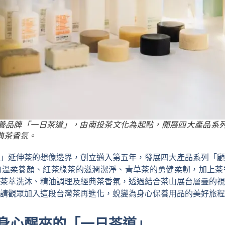
養品牌「一日茶道」，由南投茶文化為起點，開展四大產品系
典茶香氛。
」延伸茶的想像邊界，創立邁入第五年，發展四大產品系列「顧
的溫柔養顏、紅茶綠茶的滋潤潔淨、青草茶的勇健柔韌，加上茶
茶萃洗沐、精油調理及經典茶香氛，透過結合茶山展台層疊的視
請觀眾加入這段台灣茶再進化，蛻變為身心保養用品的美好旅程
身心醒來的「一日茶道」