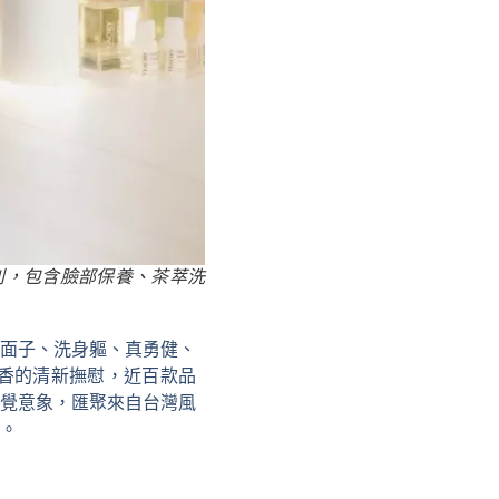
列，包含臉部保養、茶萃洗
面子、洗身軀、真勇健、
香的清新撫慰，近百款品
覺意象，匯聚來自台灣風
。