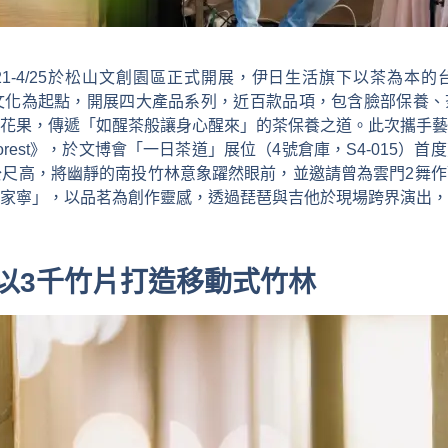
4/21-4/25於松山文創園區正式開展，伊日生活旗下以茶為本
茶文化為起點，開展四大產品系列，近百款品項，包含臉部保養
花果，傳遞「如醒茶般讓身心醒來」的茶保養之道。此次攜手藝
Forest》，於文博會「一日茶道」展位（4號倉庫，S4-015）首度亮
 公尺高，將幽靜的南投竹林意象躍然眼前，並邀請曾為雲門2舞
家寧」，以品茗為創作靈感，透過琵琶與吉他於現場跨界演出，
以3千
竹片
打造
移動式竹林