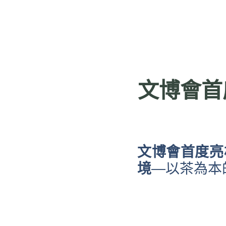
文博會首
文
博會首度亮
境
—以茶為本