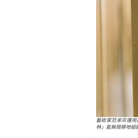
藝術家范承宗運用超過
林」能無限移地組