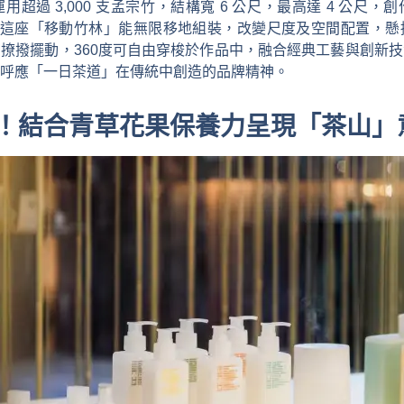
超過 3,000 支孟宗竹，結構寬 6 公尺，最高達 4 公尺
est》，這座「移動竹林」能無限移地組裝，改變尺度及空間配置
撩撥擺動，360度可自由穿梭於作品中，融合經典工藝與創新
呼應「一日茶道」在傳統中創造的品牌精神。
！結合青草花果保養
力
呈現「茶山」