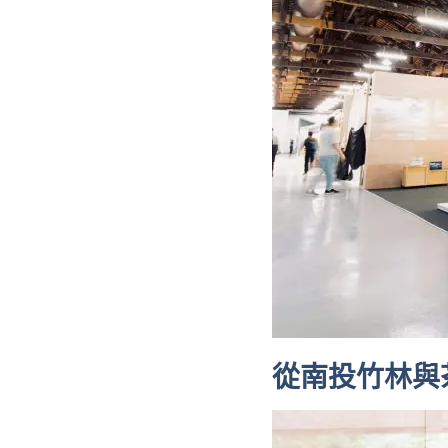
從南投
竹
林與