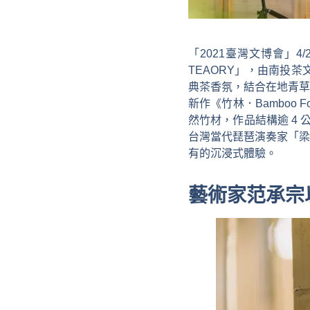
「2021臺灣文博會」
TEAORY」，由南投
典茶香氛，結合在地青草
新作《竹林．Bamboo 
然竹材，作品結構逾 4
台灣當代琵琶演奏家「梁
有的沉浸式體驗。
藝術家范承宗