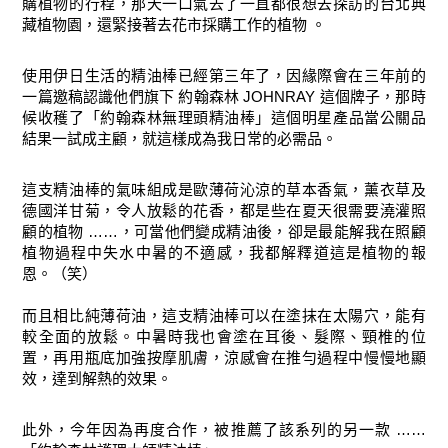
購植物的行程，那天一口氣去了一直都很想去探訪的台北典
藏植物園，還緊接著去花市採購工作的植物 。
使用伊日生活的精油棒已經第三年了，因緣際會在三年前的
一篇邀稿認識他們旗下
約翰森林 JOHNRAY
這個牌子，那時
候收穫了
「約翰森林無理頭精油棒
」這個明星產品當公關品
結果一試成主顧，就這樣成為我日常的必需品。
這支精油棒的氣味組成是歐薄荷沁涼的草本香氣，薰衣草及
德國洋甘菊，令人放鬆的花香，都是些在夏天很需要澆灌照
顧的植物 ……，可當他們變成精油後，卻是最能解我在照顧
植物過程中失水中暑的不適感，我都解釋道這是植物的報
恩。（笑）
而且相比純薄荷油，這支精油棒可以在塗抹在太陽穴，能有
較全面的放鬆。中暑時我也會塗在耳後、髮際、頸椎的位
置，再用瓶底加強按摩肌膚，涼感會在推勻過程中慢慢地顯
效，達到解熱的效果。
此外，今年因為再度合作，被推薦了該系列的另一款 ……