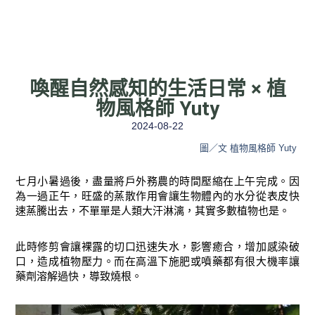
喚醒自然感知的生活日常 × 植
物風格師 Yuty
2024-08-22
圖／文 植物風格師 Yuty
七月小暑過後，盡量將戶外務農的時間壓縮在上午完成。因
為一過正午，旺盛的蒸散作用會讓生物體內的水分從表皮快
速蒸騰出去，不單單是人類大汗淋漓，其實多數植物也是。
此時修剪會讓裸露的切口迅速失水，影響癒合，增加感染破
口，造成植物壓力。而在高溫下施肥或噴藥都有很大機率讓
藥劑溶解過快，導致燒根。