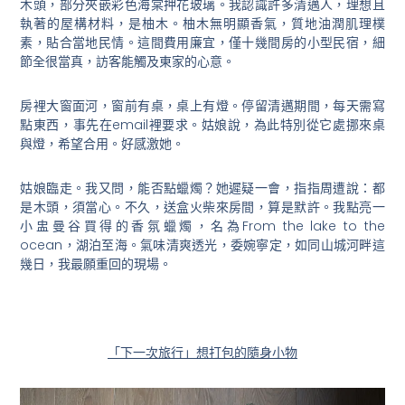
木頭，部分夾嵌彩色海棠押花玻璃。我認識許多清邁人，理想且
執著的屋構材料，是柚木。柚木無明顯香氣，質地油潤肌理樸
素，貼合當地民情。這間費用廉宜，僅十幾間房的小型民宿，細
節全很當真，訪客能觸及東家的心意。
房裡大窗面河，窗前有桌，桌上有燈。停留清邁期間，每天需寫
點東西，事先在email裡要求。姑娘說，為此特別從它處挪來桌
與燈，希望合用。好感激她。
姑娘臨走。我又問，能否點蠟燭？她遲疑一會，指指周遭說：都
是木頭，須當心。不久，送盒火柴來房間，算是默許。我點亮一
小盅曼谷買得的香氛蠟燭，名為From the lake to the
ocean，湖泊至海。氣味清爽透光，委婉寧定，如同山城河畔這
幾日，我最願重回的現場。
「下一次旅行」想打包的隨身小物