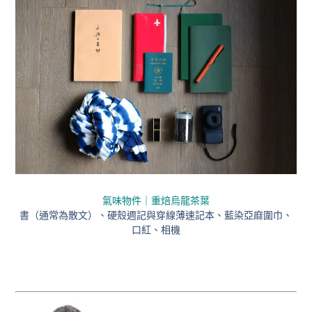
氣味物件｜重焙烏龍茶葉
書（通常為散文）、硬殼週記與穿線薄速記本、藍染亞麻圍巾、
口紅、相機