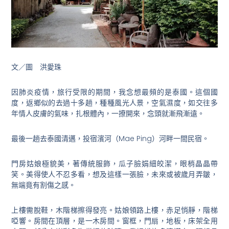
文／圖 洪愛珠
因肺炎疫情，旅行受限的期間，我念想最頻的是泰國。這個國
度，返鄉似的去過十多趟，種種風光人景，空氣濕度，如交往多
年情人皮膚的氣味，扎根體內，一撩開來，念頭就漸飛漸遠。
最後一趟去泰國清邁，投宿濱河（Mae Ping）河畔一間民宿。
門房姑娘極貌美，著傳統服飾，瓜子臉娟細皎潔，眼梢晶晶帶
笑。美得使人不忍多看，想及這樣一張臉，未來或被歲月弄皺，
無端竟有割傷之感。
上樓需脫鞋，木階梯擦得發亮。姑娘領路上樓，赤足悄靜，階梯
啞響。房間在頂層，是一木房間。窗框，門扇，地板，床架全用