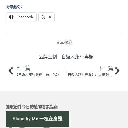
分享此文：
Facebook
X
文章標籤
品牌企劃
｜
自遊人旅行專欄
上一篇
下一篇
【自遊人旅行專欄】無可名狀的魔法──許育華
【自遊人旅行專欄】用氣味封存旅行記憶──吳東龍
獲取陪伴今日的植物香氛指南
Stand by Me 一植在身邊