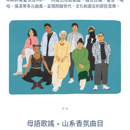
Makav真愛以及Kivi，一同推出母語歌曲，融合古謠、電音、嘻
哈、搖滾等多元曲風，呈現跨越世代、文化和語言的原民音樂。
○ ○
母語歌謠
山系香氛曲目
×