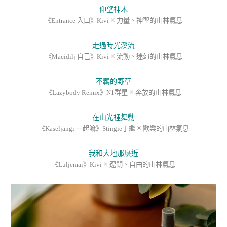
仰望神木
×
《Entrance 入口》Kivi
力量、神聖的山林氣息
走過時光溪流
×
《Macidilj 自己》Kivi
流動
、迷幻的山林氣息
不羈的野草
×
《Lazybody Remix》N1群星
奔放
的山林氣息
在山光裡舞動
×
《Kaseljangi 一起嘛》Stingie丁繼
歡樂的山林氣息
我和大地那麼近
×
《Luljemai》Kivi
遼闊
、自由的山林氣息