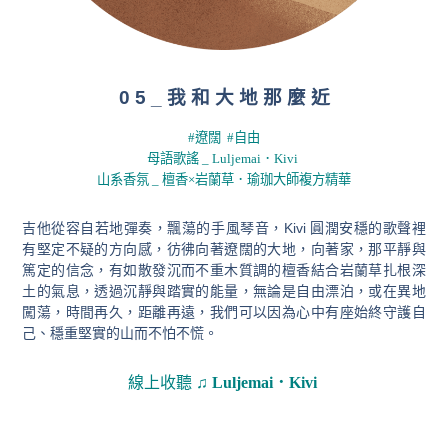
0 5 _ 我 和 大 地 那 麼 近
#遼闊 #自由
母語歌謠 _ Luljemai．Kivi
山系香氛 _ 檀香×岩蘭草．瑜珈大師複方精華
吉他從容自若地彈奏，飄蕩的手風琴音，
Kivi 圓潤安穩的歌聲裡
有堅定不疑的方向感，彷彿向著遼闊的大地，向著家，那平靜與
篤定的信念
，有如散發沉而不重木質調的檀香結合岩蘭草扎根深
土的氣息，透過沉靜與踏實的能量，無論是自由漂泊，或在異地
闖蕩，時間再久，距離再遠，我們可以因為心中有座始終守護自
己、穩重堅實的山而不怕不慌。
線上收聽
♫ Luljemai．Kivi