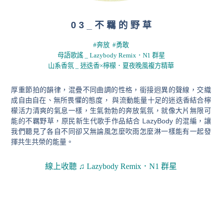
0 3 _ 不 羈 的 野 草
#奔放 #勇敢
母語歌謠 _ Lazybody Remix．N1 群星
山系香氛 _ 迷迭香×檸檬．夏夜晚風複方精華
厚重節拍的韻律，混疊不同曲調的性格，銜接迥異的聲線，交織
成自由自在、無所畏懼的態度， 與流動能量十足的迷迭香結合檸
檬活力清爽的氣息一樣，生氣勃勃的奔放氣氛，就像大片無限可
能的不羈野草，
原⺠新生代歌手作品結合 LazyBody 的混編，讓
我們聽見了各自不同卻又無論風怎麼吹雨怎麼淋一樣能有一起發
揮共生共榮的能量。
線上收聽
♫
Lazybody Remix．N1 群星