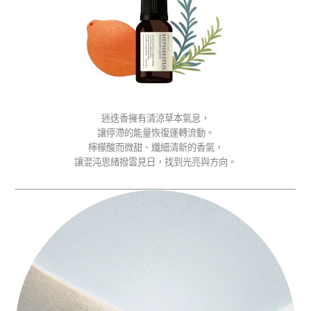
迷迭香擁有清涼草本氣息，
讓停滯的能量恢復運轉流動。
檸檬酸而微甜、纖細清新的香氣，
讓混沌思緒撥雲見日，找到光亮與方向。