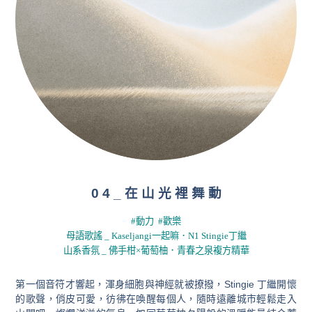
0 4 _ 在 山 光 裡 舞 動
#動力 #歡樂
母語歌謠 _ Kaseljangi一起嘛．N1 Stingie丁繼
山系香氛 _ 佛手柑×葡萄柚．青春之泉複方精華
第一個音符才響起，渾身細胞與神經就被撩撥，Stingie 丁繼開懷
的歌聲，俏皮可愛，
彷彿在喚醒每個人，隨時遠離城市輕鬆走入