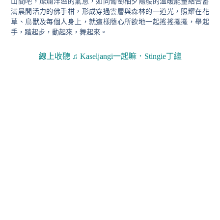
山間吧
，燦爛洋溢的氣息，如同葡萄柚夕陽般的溫暖能量結合蓄
滿晨間活力的佛手柑，形成穿過雲層與森林的一道光，照耀在花
草、鳥獸及每個人身上，就這樣隨心所欲地一起搖搖擺擺，舉起
手，踏起步，動起來，舞起來。
線上收聽
♫
Kaseljangi一起嘛．Stingie丁繼