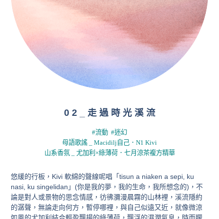
0 2 _ 走 過 時 光 溪 流
#流動 #迷幻
母語歌謠 _ Macidilj自己．N1 Kivi
山系香氛 _ 尤加利×綠薄荷．七月涼茶複方精華
悠緩的行板，
Kivi 軟綿的聲線呢唱「tisun a niaken a sepi, ku
nasi, ku singelidan」(你是我的夢，我的生命，我所想念的)，不
論是對人或景物的思念情感，彷彿瀰漫晨霧的山林裡，溪流隱約
的潺聲
，無論走向何方，暫停哪裡，與自己似遠又近，就像微涼
如風的尤加利結合輕盈飄揚的綠薄荷，飄浮的濕潤氣息，時而朦