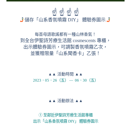
☝️ ☝️ ☝️ ☝️
儲存「山系香氛噴霧 DIY」 體驗券圖示
每首母語歌謠都有一種山林香氣！
到全台伊聖詩芳療生活館 cosmescents 專櫃，
出示體驗券圖示，
可調製香氛噴霧乙次，
並獲贈限量「山系聞香卡」乙張！
▲
▲
活動時間
▲
▲
2023．05．26（五） — 06．30（五）
▲
▲
活動辦法
▲
▲
①
至鄰近伊聖詩芳療生活館專櫃
出示「山系香氛噴霧 DIY」 體驗券圖示