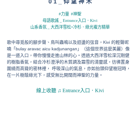
0 1 _ 仰 望 神 木
#力量 #神聖
母語歌謠 _ Entrance入口．Kivi
山系香氛 _ 大西洋雪松×冷杉．綠光複方精華
歌中尋覓般的腳步聲、鳥叫蟲鳴以及迴盪的弦音，
Kivi 的輕聲呢
喃「bulay aravac aicu kadjunangan」（這個世界這麼美麗）像
是一道入口，帶你慢慢走進山林的心。
透過大⻄洋雪松深沉剛健
的樹脂香氣，結合冷杉澄淨的木質調及霜雪的清靈感，彷彿置身
圍繞而高聳的密林裡， 呼吸深山的氣息，亦如抬頭仰望樹冠時，
在一片樹蔭綠光下，感受無比開闊而神聖的力量。
線上收聽
♫
Entrance入口．Kivi