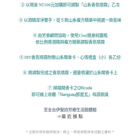
②
以現金 NT100元加購即可調製「山系香氛噴霧」乙次
③
以酒精潔淨雙手，從５款山系複方精華中挑選一款氣味
④
由芳香顧問協助，使用15ml隨身純露瓶
依比例將酒精與複方精華調製香氛噴霧
⑤
DIY香氛噴霧
附贈山系聞香卡、心情禮盒（小）各乙份
⑥
將調製完成之香氛噴霧，適量噴灑於山系聞香卡上
⑦
掃描聞香卡之QRcode
即可線上收聽「Nanguaq那屋瓦」母語歌謠
至全台伊聖詩芳療生活館體驗
☞
最 近 據 點
* 主辦方保有最終取消、終止、修改或暫停本活動之權利 *