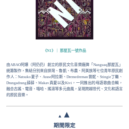
《N1》｜ 那屋瓦一號作品
由ABAO阿爆（阿仍仍）創立的原民文化音樂廠牌「Nanguaq那屋瓦」
統籌製作，集結分別來自排灣、魯凱、布農、阿美族等七位青年原民創
作人：Natsuko夏子、Arase阿拉斯、Dremedreman曾妮、Stingie丁繼、
Drangadrang薛薛、Makav真愛以及Kivi，一同推出的母語歌曲合輯，
融合古謠、電音、嘻哈、搖滾等多元曲風，呈現跨越世代、文化和語言
的原民音樂。
▲
▲
期間限定