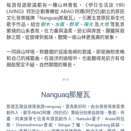
每首母語歌謠都有一種山林香氣，
《伊日生活誌 YIRI
LIVING》
特別企劃專欄從
ABAO 阿爆(阿仍仍)
創立的原⺠
文化音樂廠牌
「Nanguaq那屋瓦」
，引薦五首原⺠新生代
歌手作品，結合
樹木
、
水霧
、
野草
、
陽光
及
大地
等氣息
縈繞的山系香氛，在力量與溫柔、迷幻與奔放、朦朧與寂
靜之間，從旋律到氣味，聽聞一座山林更寬廣的景象。
一同與山呼吸，聆聽關於這座島嶼的歌謠，即是撫慰夜晚
和自己的搖籃曲，在跋涉的過程中，也能聽得見前方有母
親般堅定不疑、自然開闊的聲音。
○ ○
Nanguaq那屋瓦
那屋瓦取自排灣族語nanguaq，意為美好的，由台灣排灣族音樂
創作人、歌手ABAO阿爆（阿仍仍）集結分別來自排灣、魯凱、布
農、阿美族等七位青年原民創作人：Natsuko夏子、Arase阿拉
斯、Dremedreman曾妮、Stingie丁繼、Drangadrang薛薛、