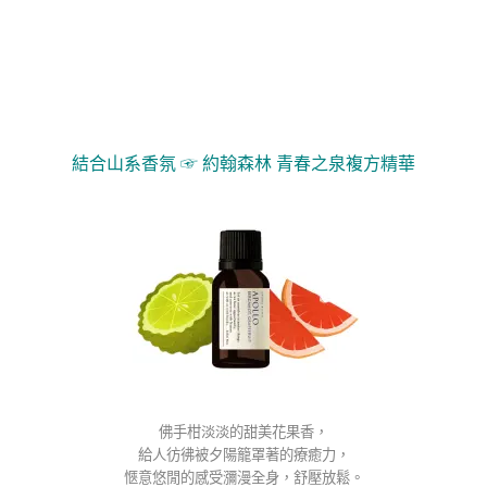
結合山系香氛 ☞
約翰森林 青春之泉複方精華
佛手柑淡淡的甜美花果香，
給人彷彿被夕陽籠罩著的療癒力，
愜意悠閒的感受瀰漫全身，舒壓放鬆。