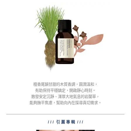
檀香尾韻甘甜的木質香調，圓潤溫和，
有助保持平穩鎮定，開啟靜心時刻。
散發安定沉靜、渾厚大地氣息的岩蘭草，
能夠撫平焦慮，幫助向內在探尋真切需求。
/ / / 引 薦 專 輯 / / /