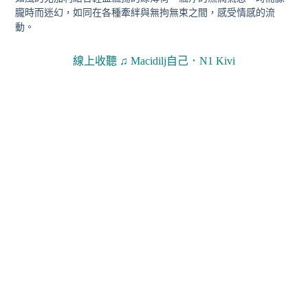
朧時而迷幻，如同在各種牽絆與無拘無束之間，感受情感的流
動。
線上收聽
♫
Macidilj自己．N1 Kivi