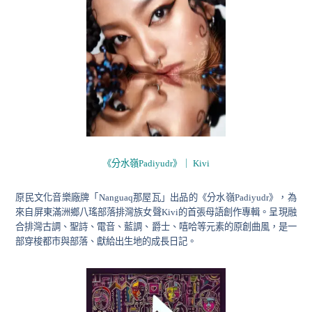
《分水嶺Padiyudr》｜ Kivi
原民文化音樂廠牌「Nanguaq那屋瓦」出品的《分水嶺Padiyudr》，為
來自屏東滿洲鄉八瑤部落排灣族女聲Kivi的首張母語創作專輯。呈現融
合排灣古調、聖詩、電音、藍調、爵士、嘻哈等元素的原創曲風，是一
部穿梭都市與部落、獻給出生地的成長日記。