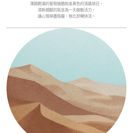
渾圓飽滿的葡萄柚猶如金黃色的清晨旭日，
清新細膩的氣息為一天啟動活力，
讓心情掃盡陰霾，無比舒暢快活。