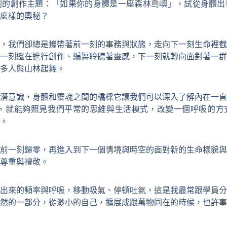
系列的創作主題：「如果你的身體是一座森林島嶼」，試從身體
麼樣的奧秘？
，我們卻總是攜帶著前一刻的事務與狀態，走向下一刻生命裡截
一刻還在進行創作、編舞聆聽著靈感，下一刻就轉向面對著一群
多人與山林起舞。
潛意識，身體和靈魂之間的橋樑它讓我們可以深入了解內在一直
吸，就能夠照見我們平常的思維與生活模式，改變一個呼吸的方
。
前一刻歸零，再進入到下一個情境與時空的面對新的生命樣貌與
尊重與禮敬。
出來的頻率與呼吸，移動吸氣、停頓吐氣，這是我最常跟學員分
然的一部分，從渺小的自己，擴展成跟萬物同在的時候，也許事