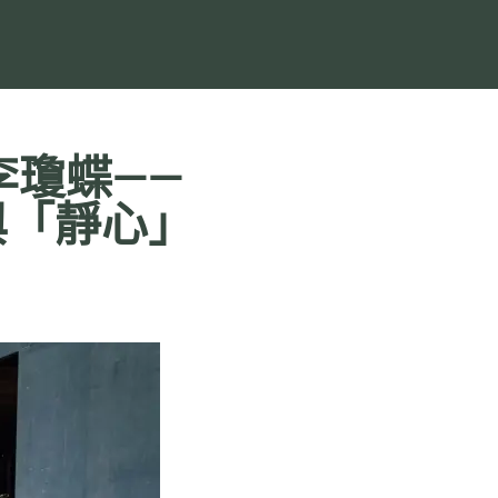
李瓊蝶——
與「靜心」