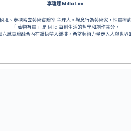
李瓊蝶 Milla Lee
秘境、走探索去藝術實驗室 主理人
。
觀念行為藝術家，性靈療
「 萬物有靈 」是 Milla 每刻生活的哲學和創作養分，
然六感實驗融合內在體悟帶入編排，希望藝術力量走入人與世界