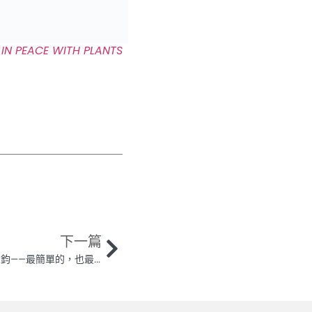
ACE WITH PLANTS
下一篇
【從呼吸找到自己的無可限量】王榆鈞——最簡單的，也最難