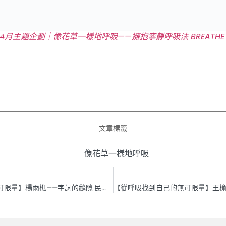
月主題企劃｜像花草一樣地呼吸——擁抱寧靜呼吸法 BREATHE IN PE
文章標籤
像花草一樣地呼吸
【從呼吸找到自己的無可限量】楊雨樵——字詞的縫隙 ⺠間譚講述者的呼吸法