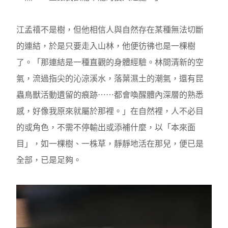
江孟禧不是樹，但他相信人與自然存在某種無法切斷
的連結，於是只要走入山林，他便彷彿也是一棵樹
了。「那連結是一種直觀的身體經驗。林間清新的空
氣，流過指尖的沁涼溪水，落葉濕土的潮氣，還有昆
蟲鳥獸活動遺留的痕跡⋯⋯都會喚醒體內深層的熟悉
感，好像我原來就屬於那裡。」在自然裡，人不必目
的或角色，不需不停輸出或添補什麼，以「本來面
目」，如一棵樹、一株草，靜靜地活在那兒，便已是
全部，已是足夠。