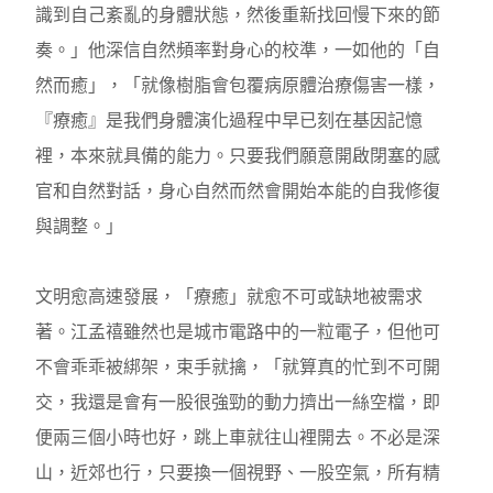
識到自己紊亂的身體狀態，然後重新找回慢下來的節
奏。」他深信自然頻率對身心的校準，一如他的「自
然而癒」，「就像樹脂會包覆病原體治療傷害一樣，
『療癒』是我們身體演化過程中早已刻在基因記憶
裡，本來就具備的能力。只要我們願意開啟閉塞的感
官和自然對話，身心自然而然會開始本能的自我修復
與調整。」
文明愈高速發展，「療癒」就愈不可或缺地被需求
著。江孟禧雖然也是城市電路中的一粒電子，但他可
不會乖乖被綁架，束手就擒，「就算真的忙到不可開
交，我還是會有一股很強勁的動力擠出一絲空檔，即
便兩三個小時也好，跳上車就往山裡開去。不必是深
山，近郊也行，只要換一個視野、一股空氣，所有精