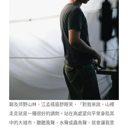
聊及郊野山林，江孟禧眉舒眼笑，「對我來說，山裡
走走就是一種很好的調劑。站在高處望向平常身陷其
中的大城市，聽聽風聲、水聲或蟲鳥聲，就會讓我意