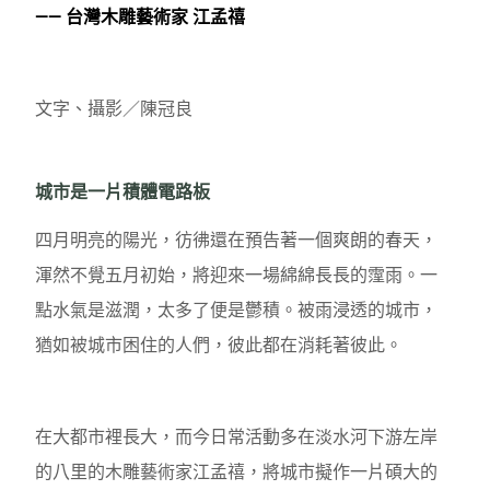
—— 台灣木雕藝術家 江孟禧
文字、攝影／陳冠良
城市是⼀⽚積體電路板
四月明亮的陽光，彷彿還在預告著一個爽朗的春天，
渾然不覺五月初始，將迎來一場綿綿長長的霪雨。一
點水氣是滋潤，太多了便是鬱積。被雨浸透的城市，
猶如被城市困住的人們，彼此都在消耗著彼此。
在大都市裡長大，而今日常活動多在淡水河下游左岸
的八里的木雕藝術家江孟禧，將城市擬作一片碩大的