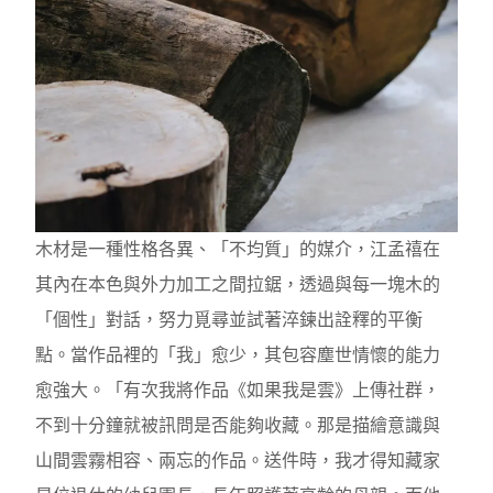
木材是一種性格各異、「不均質」的媒介，江孟禧在
其內在本色與外力加工之間拉鋸，透過與每一塊木的
「個性」對話，努力覓尋並試著淬鍊出詮釋的平衡
點。當作品裡的「我」愈少，其包容塵世情懷的能力
愈強大。「有次我將作品《如果我是雲》上傳社群，
不到十分鐘就被訊問是否能夠收藏。那是描繪意識與
山間雲霧相容、兩忘的作品。送件時，我才得知藏家