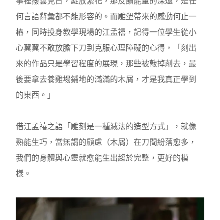
事裡撥雲見日，綻放繁花，那反饋能量的深遠，是任
何言語辭彙都不能形容的。而雕塑帶來的感動何止一
樁，同時投身教學現場的江孟禧，記得一位學生從小
心翼翼不敢放膽下刀到克服心理障礙的心得，「刻出
來的作品只是學習程度的展現，那些被敲掉削去，最
後要拿去養雞場鋪地的滿滿的木屑，才是我真正學到
的東西。」
借江孟禧之語「雕刻是一種減法的造型方式」，就像
熟能生巧，當無謂的顧慮（木屑）在刀間紛落愈多，
我們的身體與心靈就愈能生出趨於完整，更好的模
樣。