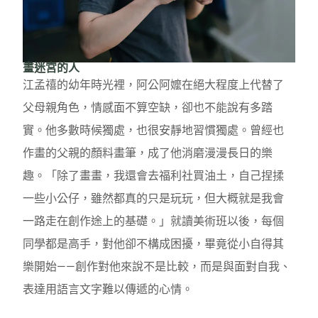
畫迷宮的人
江孟禧的幼年時光裡，阿公阿嬤在絕大程度上代替了
父母親角色，情感面不算空缺，卻也不能說有多踏
實。他多數時候獨處，也很安靜地習慣獨處。曾經也
作畫的父親的顏料畫筆，成了他消磨漫漫長日的樂
趣。「除了畫畫，我還會去福利社買油土，自己捏揉
一些小公仔，雖然都真的只是玩玩，但大概就是我會
一路走在創作途上的基礎。」就讀美術班以後，每個
同學都是高手，對他卻不構成困擾，畢竟從小自得其
樂開始——創作對他來說不是比較，而是與面對自我、
表達用語言文字難以傳遞的心情。