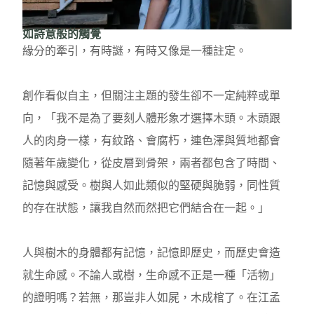
如詩意般的觸覺
緣分的牽引，有時謎，有時又像是一種註定。
創作看似自主，但關注主題的發生卻不一定純粹或單
向，「我不是為了要刻人體形象才選擇木頭。木頭跟
人的肉身一樣，有紋路、會腐朽，連色澤與質地都會
隨著年歲變化，從皮層到骨架，兩者都包含了時間、
記憶與感受。樹與人如此類似的堅硬與脆弱，同性質
的存在狀態，讓我自然而然把它們結合在一起。」
人與樹木的身體都有記憶，記憶即歷史，而歷史會造
就生命感。不論人或樹，生命感不正是一種「活物」
的證明嗎？若無，那豈非人如屍，木成棺了。在江孟