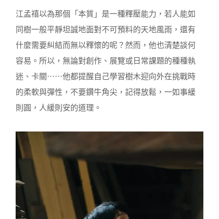
江孟禧以為那個「本質」是一種釋壓能力，若人能如
同樹一般平靜坦誠地面對不可預料的天地風雨，還有
什麼需要糾結而無以釋懷的呢？然而，他也清楚談何
容易。所以，無論對創作、展覽或日常課題的種種執
迷、卡關⋯⋯他都提醒自己學習樹木迎向外在挑戰時
的柔軟與彈性，不要鑽牛角尖，記得放鬆，一如事緩
則圓，人緩則安的道理。