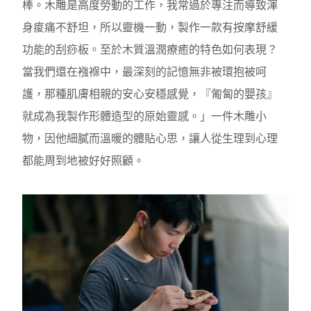
棒。木雕是高度勞動的工作，我常過於專注而導致渾
身痠痛不舒坦，所以靈機一動，製作一款有按摩舒緩
功能的刮痧板。至於木質溫潤療癒的特色如何表現？
當我們還在襁褓中，最深刻的記憶無非被環抱被呵
護，那種肌膚相親的安心安穩感覺，『匍匐的嬰孩』
就成為我製作形體造型的原始靈感。」一件木雕小
物，因他細膩而溫暖的體貼心思，讓人從生理到心理
都能周到地被好好照顧。