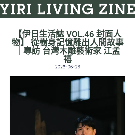
【伊日生活誌 VOL.46 封面人
物】 從樹身記憶雕出人間故事
｜專訪 台灣木雕藝術家 江孟
禧
2025-06-26