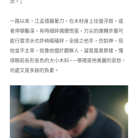
流。」
一路以來，江孟禧握著刀，在木材身上往復浮遊，或
者停頓鑿深，有時細碎偶爾慌張，刃尖的運轉步履可
能行雲流水也許崎嶇磕絆，全操之他手，仿如神，但
他並不主宰，就像他擅於觀察人、凝賞風景那樣，懂
得眼前各形各色的大小木料——哪裡是祂美麗的哀愁，
何處又是多餘的負累。