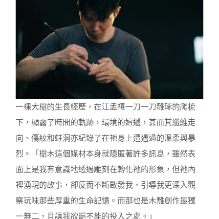
一棵大樹的生長經歷，在江孟禧一刀一刀雕琢的爬梳
下，顯露了時間的軌跡，環境的嬗遞，甚而其纖維走
向、傷紋和蛀洞亦紀錄了在祂身上遭遇過的溫柔與暴
烈。「樹木這個媒材本身就隱匿著許多訊息，雖然表
面上是我有意識地透過雕刻在轉化祂的形象，但祂內
裡湧現的故事，卻反而不斷啟發我，引導我更深入觀
察玩味那些厚重的生命記憶。而那也是木雕創作最獨
一無二，且讓我欲罷不能的投入之處。」