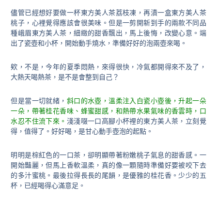
儘管已經想好要做一杯東方美人茶荔枝凍，再漬一盒東方美人茶
桃子，心裡覺得應該會很美味。但是一剪開新到手的兩款不同品
種峨眉東方美人茶，細緻的甜香飄出，馬上後悔，改變心意。端
出了瓷壺和小杯，開始動手燒水，準備好好的泡兩壺來喝。
欸，不是，今年的夏季悶熱，來得很快，冷氣都開得來不及了，
大熱天喝熱茶，是不是會整到自己？
但是當一切就緒，
斜口的水壺，溫柔注入白瓷小壺後，升起一朵
一朵，帶著桂花香味、蜂蜜甜感，和熱帶水果氣味的香雲時，口
水忍不住流下來。
淺淺啜一口高腳小杯裡的東方美人茶，立刻覺
得，
值得了。
好好喝，是甘心動手壺泡的起點。
明明是棕紅色的一口茶，卻明顯帶著粉嫩桃子氣息的甜香感。一
開始豔麗，但馬上香軟溫柔，真的像一顆隨時準備好要被咬下去
的多汁蜜桃。最後拉得長長的尾韻，是優雅的桂花香。少少的五
杯，已經喝得心滿意足。