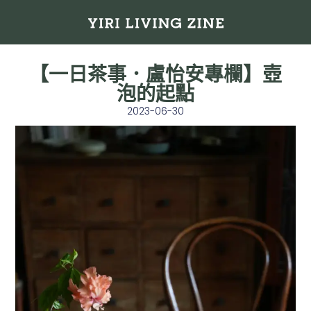
【一日茶事．盧怡安專欄】壺
泡的起點
2023-06-30