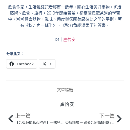
飲食作家，生活雜誌記者經歷十餘年，關心生活美好事物，包含
藝術、飲食、旅行。
2010
年開始習茶，從臺灣烏龍茶道的學習
中，漸漸體會器物、滋味、態度與氛圍美感彼此之間的平衡，著
有《秋刀魚一條半》、《秋刀魚變溫柔了》等書。
IG
｜
盧怡安
分享此文：
Facebook
X
文章標籤
盧怡安
上一篇
下一篇
【芳香顧問私心推薦】一抹島嶼植物的勇健能量
香氣讀旅 — 跟著芳療講師進行一趟充滿香氣的島之旅