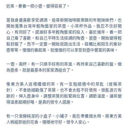
近來，豢養一把小壺，變得容易了。
當我身邊喜歡享受調酒、追尋新開咖啡館樂趣的年輕妹妹們，也
開始蒐集台灣年輕陶藝家的茶壺、小茶杯作品，我忍不住好開
心，有同好了。感謝好多年輕陶藝家的投入，最近幾年，養一把
自己看了喜歡，和自己平時生活搭調的陶壺、瓷壺，開始變得輕
鬆舒服了。而不一定要一開始就跳出生活，碰觸比較陌生的紫砂
壺等等。慢慢的養起來，就慢慢的可以享受到壺中豐富的美味。
一壺、兩杯，有一只順手好用的茶盅，再
拎來自己喜歡的盤，做
為壺承，就是最基本的家家酒組合了。
像東方美人這樣纖細的茶，有一支粗細適中的茶匙（或稱茶
針），不會過細戳傷了茶葉，也不會太粗不好使用，很能游刃有
餘的，伸入壺身中，調整茶葉的鬆緊與位置，調節溫度，讓茶變
得溫柔甜順好喝，是真的很令人感謝。
有一只安靜純潔的小盒子、小罐子，能在準備燒水時，將東方美
人稍縱即逝的花香，穩穩地守好，很令人安心。