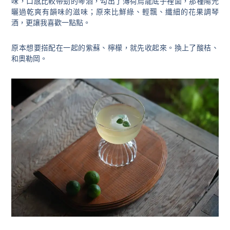
味，口感比較帶勁的琴酒，勾出了薄荷烏龍底子裡面，那種陽光
曬過乾爽有韻味的滋味；原來比鮮綠、輕飄、纖細的花果調琴
酒，更讓我喜歡一點點。
原本想要搭配在一起的紫蘇、檸檬，就先收起來。換上了酸桔、
和奧勒岡。