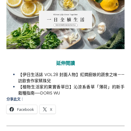
延伸閱讀
【伊日生活誌 VOL.28 封面人物】紅燜廚娘的蔬食之味——
訪飲食作家蔡珠兒
【植物生活家的果實香草日】沁涼系香草「薄荷」的新手
栽種指南──DORIS WU
分享此文：
Facebook
X