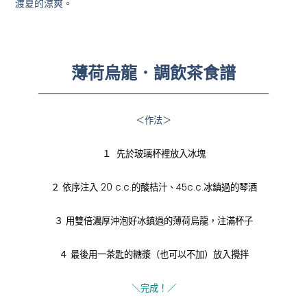
渡夏的涼爽。
薄荷烏龍．調飲茶食譜
——————————————
＜作法＞
１
先於玻璃杯裡放入冰塊
２
依序注入 20 c.c.的酸桔汁、45c.c.冰鎮過的琴酒
３
用雙倍濃厚沖泡好冰鎮過的薄荷烏龍，注滿杯子
４
最後用一茶匙的糖漿（也可以不加）放入攪拌
＼
完成！／