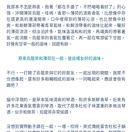
我原本不怎麼熱衷，抱著「都在手邊了，不然喝喝看好了」的心
情，沖開薄荷烏龍。哇嗚，香耶～薄荷的清爽香氣，比想像中存
在感更高的瀰漫開來。口中嚐得到的薄荷沁涼，也比想像中舒
爽。和新鮮薄荷帶著青草氣味，和鮮涼帶衝的滋味比起來，曬好
的薄荷涼涼，但淡泊許多，氣味溫溫和和的來，再颯爽的帶著暑
氣一起消散。烏龍茶的香氣包覆著它，再一起在喉頭留下甘甜。
好像有甘草一般的滋味，回甜有餘。
原來烏龍茶和薄荷在一起，是這樣友好的滋味。
不行，一打開了烏龍茶與它的好朋友，一起出現的開關，我禁不
住想像起，還有好多相輔相成的滋味，一同喝起來，應該會很有
趣吧？
腦中浮現的，是草本氣味清爽的琴酒，和許多新鮮香草。近來有
許多花果香氣豐富的琴酒，取代了原本杜松子味濃重的本格派琴
酒，似乎和綠茶、烏龍茶非常搭調。
沒想到實際動手調在一起，一嚐，哎呀，英式傳統富含杜松子韻