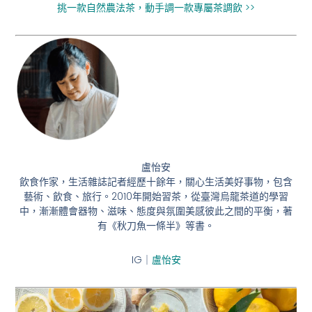
挑一款自然農法茶，動手調一款專屬茶調飲 >>
盧怡安
飲食作家，生活雜誌記者經歷十餘年，關心生活美好事物，包含
藝術、飲食、旅行。2010年開始習茶，從臺灣烏龍茶道的學習
中，漸漸體會器物、滋味、態度與氛圍美感彼此之間的平衡，著
有《秋刀魚一條半》等書。
IG｜
盧怡安