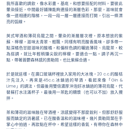
我所喜歡的調飲，像水彩畫。基底，和想要搭配的材料，要彼此
暈染接近，中間最好鋪陳能夠連接的漸層色彩，那麼，滋味就會
像一道相連的階梯，一段一段一層一層連接而打開，引出一條漂
亮的弧線。
英式琴酒和薄荷烏龍之間，暈染的漸層層次裡，原本想放的紫
蘇、檸檬，滋味太青翠、輕飄。同樣有明亮酸香風味，卻多帶一
點深橘色甘甜滋味的酸橘，和偏棕色調的曬過薄荷、烏龍茶，較
為搭調，就比年輕稍嫌尖銳的檸檬，要適合一點。調子再沉一
點，帶著蓊鬱森林感的奧勒岡，也比紫蘇合適。
於是就這樣，在廣口玻璃杯裡放入家用的大冰塊，20 c.c.的酸桔
汁先注入，再來是45c.c.冰鎮過的琴酒，看起來像「Gin &
Lime」的調法，但最後用雙倍濃厚沖泡好冰鎮過的薄荷烏龍，代
替蘇打水注滿杯子，最後用一茶匙的糖漿（也可以不加）放入攪
拌。
茶和薄荷的滋味融在琴酒裡，涼感變得不那麼銳利，但那舒舒服
服而鎮定的消暑感，已在酸香溫和的滋味裡。幾片奧勒岡葉在手
掌心中拍過，再妝點在杯中，希望這樣的香氣，有帶你在森林中