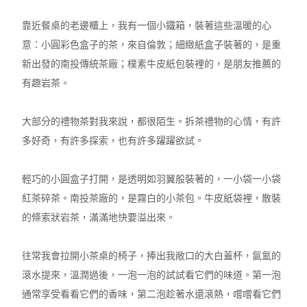
靠近餐桌的老邊櫃上，我有一個小鐵箱，裝著這些溫暖的心
意：小圓彩色盒子的茶，來自倫敦；細緻紙盒子裝著的，是重
新出發的南投傳統茶廠；樸素牛皮紙包裝裡的，是朋友推薦的
有趣岩茶。
大部分的禮物茶對我來說，都很陌生。拆茶禮物的心情，有許
多好奇，有許多探索，也有許多躍躍欲試。
輕巧的小圓盒子打開，是透明如羽翼般裝著的，一小袋一小袋
紅茶碎茶。南投茶廠的，是霧白的小茶包。牛皮紙袋裡，散裝
的條索狀岩茶，滿滿地快要溢出來。
往常我會拉開小茶桌的椅子，捧出我敞口的大白蓋杯，氤氳的
滾水提來，溫潤過後，一泡一泡的試試看它們的味道。第一泡
通常享受看看它們的香味，第二泡趁著水還滾熱，嚐嚐看它們