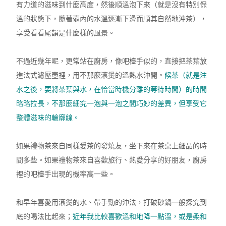
有力道的滋味到什麼高度，然後順溫泡下來（就是沒有特別保
溫的狀態下，隨著壺內的水溫逐漸下滑而順其自然地沖茶），
享受看看尾韻是什麼樣的風景。
不過近幾年呢，更常站在廚房，像吧檯手似的，直接把茶葉放
進法式濾壓壺裡，用不那麼滾燙的溫熱水沖開。
候茶（就是注
水之後，要將茶葉與水，在恰當時機分離的等待時間）的時間
略略拉長，不那麼細究一泡與一泡之間巧妙的差異，但享受它
整體滋味的輪廓線。
如果禮物茶來自同樣愛茶的發燒友，坐下來在茶桌上細品的時
間多些。如果禮物茶來自喜歡旅行、熱愛分享的好朋友，廚房
裡的吧檯手出現的機率高一些。
和早年喜愛用滾燙的水、帶手勁的沖法，打破砂鍋一般探究到
底的喝法比起來；
近年我比較喜歡溫和地降一點溫，或是柔和