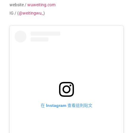
website /
wuweiting.com
IG /
(
@weitingwu_
)
在 Instagram 查看這則貼文