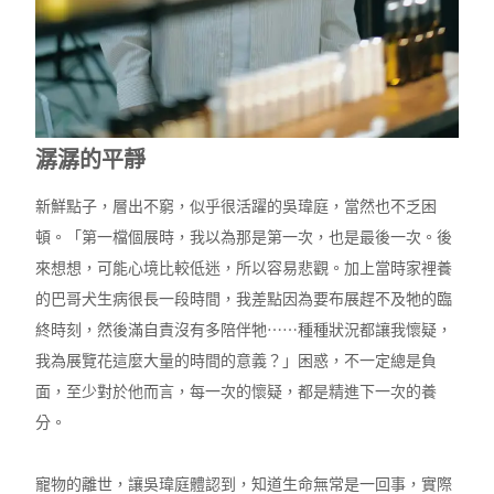
潺潺的平靜
新鮮點子，層出不窮，似乎很活躍的吳瑋庭，當然也不乏困
頓。「第一檔個展時，我以為那是第一次，也是最後一次。後
來想想，可能心境比較低迷，所以容易悲觀。加上當時家裡養
的巴哥犬生病很長一段時間，我差點因為要布展趕不及牠的臨
終時刻，然後滿自責沒有多陪伴牠⋯⋯種種狀況都讓我懷疑，
我為展覽花這麼大量的時間的意義？」困惑，不一定總是負
面，至少對於他而言，每一次的懷疑，都是精進下一次的養
分。
寵物的離世，讓吳瑋庭體認到，知道生命無常是一回事，實際