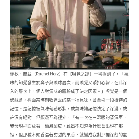
瑞秋．赫茲（Rachel Herz）在《嗅覺之謎》一書提到了，「氣
味的知覺發生於鼻子與嗅球層次，而嗅覺又緊扣心智，在此深
入的層次上，個人對氣味的體驗成了決定因素。」嗅覺是一個
儲藏盒，裡面某時刻收進去的某一種氣味，會牽引一段獨特的
記憶。是記憶被氣味勾勒形狀，或氣味讓記憶決定了深淺，或
許沒有絕對，但顯然互為裡外。「有一次在三溫暖的蒸氣室，
我發現裡面放著一桶鳳梨皮，雖然不知道為什麼會出現在那
裡，但那種木頭香混著甜甜的果香，就變成我對那裡深刻的氣