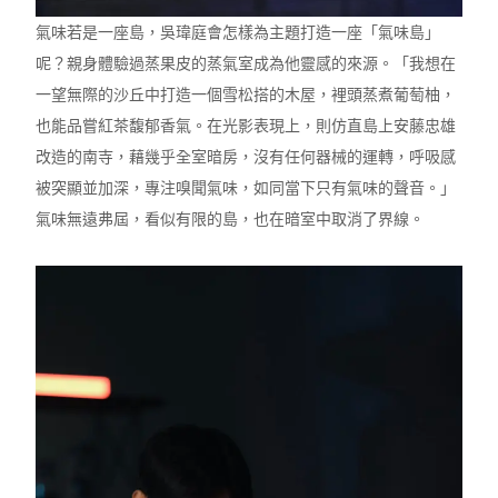
氣味若是一座島，吳瑋庭會怎樣為主題打造一座「氣味島」
呢？親身體驗過蒸果皮的蒸氣室成為他靈感的來源。「我想在
一望無際的沙丘中打造一個雪松搭的木屋，裡頭蒸煮葡萄柚，
也能品嘗紅茶馥郁香氣。在光影表現上，則仿直島上安藤忠雄
改造的南寺，藉幾乎全室暗房，沒有任何器械的運轉，呼吸感
被突顯並加深，專注嗅聞氣味，如同當下只有氣味的聲音。」
氣味無遠弗屆，看似有限的島，也在暗室中取消了界線。