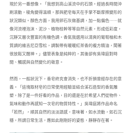
現於另一番想像。「我想到高山溪流中的石頭。經過長時間沖
刷滾動，稜角變得溫順，那與肥皂每天在手掌不斷摩擦變形的
狀況類似。顏色方面，我用卵石灰做基調，加一點偏色⋯⋯就
像河流裡泡沫、泥沙、植物枝幹等等自然元素，形成低彩度，
沉靜又層次豐富的有機色調。香氣我選用以清爽的葡萄柚和木
質調的維吉尼亞雪松，調製帶有暖暖紅茶香的複方精油，聞著
很放鬆又醒神。」儘管表象是純粹的，其後卻有吳瑋庭對時
間、觸感與自然變化的敬意。
然而，一般狀況下，香皂終究會消失，也不折損曾經存在的意
義。「
這塊取材皂的日常使用經驗並結合溪石造型的香氣雕
塑
，除了是一件好看的作品，目的還是在於希望人們從物件、
氣味和動作再感知一次皂的物質特性。」吳瑋庭將作品命名
「若然」，順其自然的淡淡語感，意味著，如水流動，如石沉
穩，所謂日常生活，應如此剛剛好的姿態，靜靜存在著。