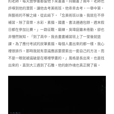
的老師，每天放學後都留他下來畫畫。持續畫了兩年，老師也
許嗅到他的潛質，讓他去考美術班。他乖乖去考，一舉中第，
與藝術的不解之緣，從此結下。「念美術班以後，我就在不停
補習，除了音樂，水彩、素描、國畫、書法通通包辦，週末假
日都在參加比賽。」一路征戰、磨練，吳瑋庭雖未倦勤，卻也
非懵然無知，「到了高中，我去畫畫補習班上了一堂後就退
課。為了應付考試的炭筆素描，每個人畫出來的都一樣，我心
裡很排斥。那時我就有意識應該要摸索出一套自己的方法，而
不是一眼就被識破是在哪裡學畫的。」風格是長出來，也是找
出來的，直到大三遇到了石雕，他的創作魂也真正開了竅。