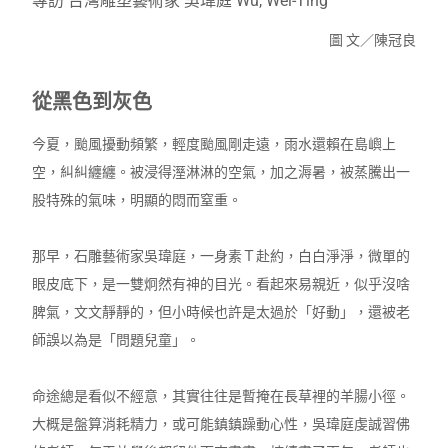
專訪 台灣雕塑藝術家 吳瑋庭
Wu, Wei-Ting
圖 文／陳冠良
從黑色到灰色
今夏，颱風擾動頻繁，輕度颱風剛走遠，雨水還賴在島嶼上
空，糾糾纏纏。被浸得溼淋淋的空氣，加之溽暑，被蒸騰出一
股特殊的氣味，明顯的悶而窒重。
那早，石雕藝術家吳瑋庭，一身素Ｔ赴約，白白淨淨，微單的
眼皮底下，是一雙炯然有神的目光。看起來易親近，似乎沒啥
脾氣，文文靜靜的，但小時候也許是太過於「好動」，還被老
師誤以為是「問題兒童」。
命途總是看似不經意，其實往往是暫掩在長草裡的羊腸小徑。
大概是盤算消耗精力，或可能鎮鎮躁動心性，吳瑋庭虔誠習佛