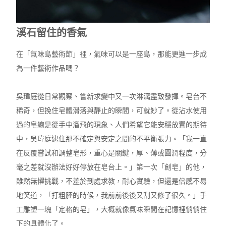
溪石留住的香氣
在「氣味島藝術節」裡，氣味可以是一座島，那能更進一步成
為一件藝術作品嗎？
吳瑋庭從日常觀察、嘗新求變中又一次淋漓盡致發揮。皂台不
稀奇，但挽住皂體滑落與靜止的瞬間，可就妙了。從沾水使用
過的皂總是從手中溜飛的現象、人們希望它能安穩放置的期待
中，吳瑋庭逮住那不確定與安定之間的不平衡張力。「我一直
在反覆嘗試和調整皂形，重心是關鍵，厚、薄或圓潤程度，分
毫之差就沒辦法好好停放在皂台上。」第一次「創皂」的他，
雖然無懼挑戰，不羞於到處求教，耐心實驗，但還是倍感不易
地笑道，「打粗胚的時候，我前前後後又刮又修了很久。」手
工雕塑一塊「定格的皂」，大概就像氣味瞬間在記憶裡悄悄住
下的具體化了。