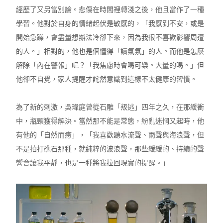
經歷了又另當別論。悲傷在時間裡轉淺之後，他且當作了一種
學習。他對於自身的情緒起伏是敏感的，「我感到不安，或是
開始急躁，會盡量想辦法冷卻下來，因為我很不喜歡影響周遭
的人。」相對的，他也是個懂得「讀氣氛」的人。而他是怎麼
解除「內在警報」呢？「我焦慮時會喝可樂。大量的喝。」但
他卻不自覺，家人提醒才詫然意識到這樣不太健康的習慣。
為了新的刺激，吳瑋庭曾從石雕「叛逃」四年之久，在那緩衝
中，瓶頸獲得解決。當然那不能是常態，紛亂迷惘又起時，他
有他的「自然而癒」，「我喜歡聽水流聲、雨聲與海浪聲，但
不是拍打礁石那種，就純粹的波浪聲，那些緩緩的、持續的聲
響會讓我平靜，也是一種將我拉回現實的提醒。」