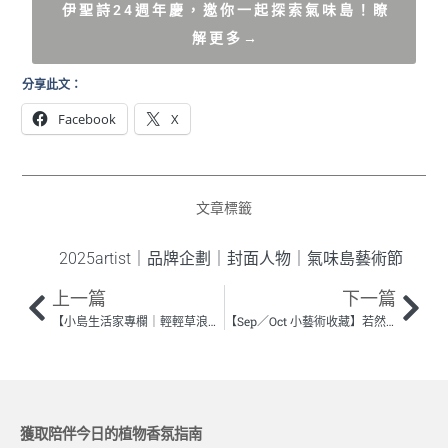
伊 聖 詩 2 4 週 年 慶 ， 邀 你 一 起 探 索 氣 味 島 ！ 瞭
解 更 多 →
分享此文：
Facebook
X
文章標籤
2025artist
｜
品牌企劃
｜
封面人物
｜
氣味島藝術節
上一篇
下一篇
【小島生活家專欄｜輕輕草浪島】為空間注入溫柔好眠：薰衣草的日常應用 —— 植物風格師 Yuty Huang
【Sep／Oct 小藝術收藏】若然．香氣雕塑 —— 合作藝術家 吳瑋庭Wu, Wei-Ting
獲取陪伴今日的植物香氛指南