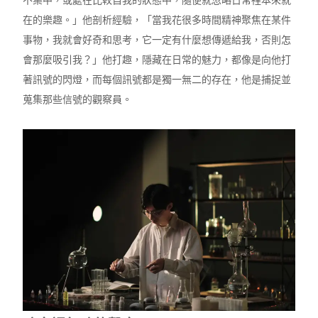
不集中，或處在比較自我的狀態中，隨便就忽略日常裡本來就
在的樂趣。」他剖析經驗，「當我花很多時間精神聚焦在某件
事物，我就會好奇和思考，它一定有什麼想傳遞給我，否則怎
會那麼吸引我？」他打趣，隱藏在日常的魅力，都像是向他打
著訊號的閃燈，而每個訊號都是獨一無二的存在，他是捕捉並
蒐集那些信號的觀察員。