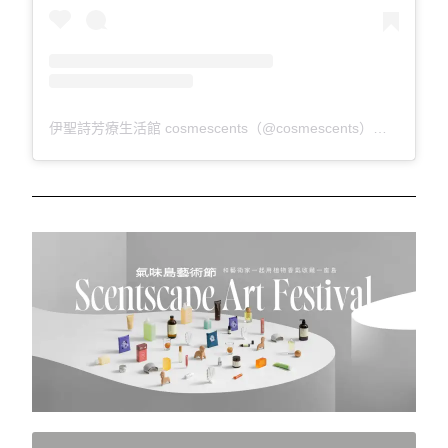
伊聖詩芳療生活館 cosmescents（@cosmescents）分享的貼文