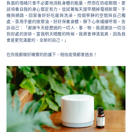
負面的情緒只會不必要地消耗身體的能量，然而在防疫期間，更
該培養自我的身心堅定有力。從試著每天提早關掉電視新聞、手
機與網路，回家後好好吃飯與洗澡，找個寧靜的空間與自己獨
處，善用手邊的按摩油，好好保養身體，靜下心來緩緩呼吸，告
訴自己：「謝謝今天經歷過的一切人、事、物，我感謝這一切洽
到好處的安排。當我明天睡醒的時候，我將會神清氣爽，因為我
會是更充滿愛的、全新的自己。」
在你我都做好確實的防護下，相信疫情都會過去！