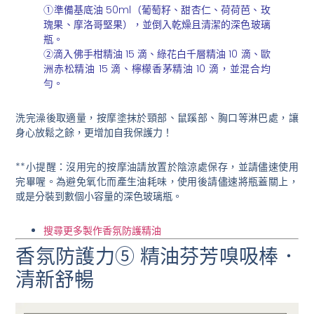
①準備基底油 50ml（葡萄籽、甜杏仁、荷荷芭、玫
瑰果、摩洛哥堅果），並倒入乾燥且清潔的深色玻璃
瓶。
②滴入佛手柑精油 15 滴、綠花白千層精油 10 滴、歐
洲赤松精油 15 滴、檸檬香茅精油 10 滴，並混合均
勻。
洗完澡後取適量，按摩塗抹於頸部、鼠蹊部、胸口等淋巴處，讓
身心放鬆之餘，更增加自我保護力！
**小提醒：沒用完的按摩油請放置於陰涼處保存，並請儘速使用
完畢喔。為避免氧化而產生油耗味，使用後請儘速將瓶蓋關上，
或是分裝到數個小容量的深色玻璃瓶。
搜尋更多製作香氛防護精油
香氛防護力⑤ 精油芬芳嗅吸棒．
清新舒暢