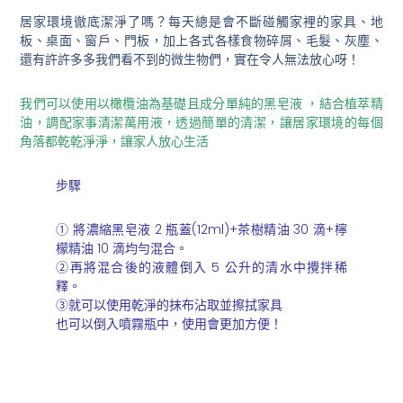
居家環境徹底潔淨了嗎？每天總是會不斷碰觸家裡的家具、地
板、桌面、窗戶、門板，加上各式各樣食物碎屑、毛髮、灰塵、
還有許許多多我們看不到的微生物們，實在令人無法放心呀！
我們可以使用以橄欖油為基礎且成分單純的黑皂液 ，結合植萃精
油，調配家事清潔萬用液，透過簡單的清潔，讓居家環境的每個
角落都乾乾淨淨，讓家人放心生活
步驟
① 將濃縮黑皂液 2 瓶蓋(12ml)+茶樹精油 30 滴+檸
檬精油 10 滴均勻混合。
②再將混合後的液體倒入 5 公升的清水中攪拌稀
釋。
③就可以使用乾淨的抹布沾取並擦拭家具
也可以倒入噴霧瓶中，使用會更加方便！