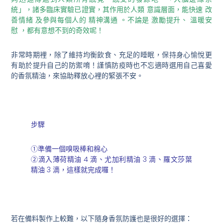
統」，諸多臨床實驗已證實，其作用於人類 意識層面，能快速 改
善情緒 及參與每個人的 精神溝通 。不論是 激勵提升、 溫暖安
慰 ，都有意想不到的奇效呢！
非常時期裡，除了維持均衡飲食、充足的睡眠，保持身心愉悅更
有助於提升自己的防禦唷！謹慎防疫時也不忘適時選用自己喜愛
的香氛精油，來協助釋放心裡的緊張不安。
步驟
①準備一個嗅吸棒和棉心
②滴入薄荷精油 4 滴、尤加利精油 3 滴、羅文莎葉
精油 3 滴，這樣就完成囉！
若在備料製作上較難，以下隨身香氛防護也是很好的選擇：