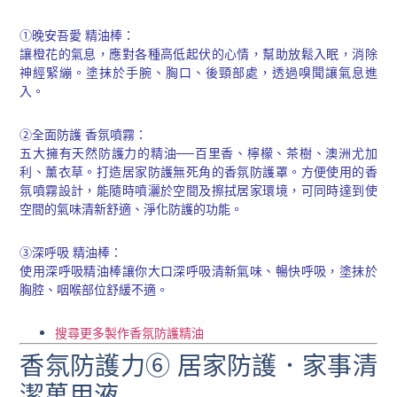
①晚安吾愛 精油棒：
讓橙花的氣息，應對各種高低起伏的心情，幫助放鬆入眠，消除
神經緊繃。塗抹於手腕、胸口、後頸部處，透過嗅聞讓氣息進
入。
②全面防護 香氛噴霧：
五大擁有天然防護力的精油──百里香、檸檬、茶樹、澳洲尤加
利、薰衣草。打造居家防護無死角的香氛防護罩。方便使用的香
氛噴霧設計，能隨時噴灑於空間及擦拭居家環境，可同時達到使
空間的氣味清新舒適、淨化防護的功能。
③深呼吸 精油棒：
使用深呼吸精油棒讓你大口深呼吸清新氣味、暢快呼吸，塗抹於
胸腔、咽喉部位舒緩不適。
搜尋更多製作香氛防護精油
香氛防護力⑥ 居家防護．家事清
潔萬用液