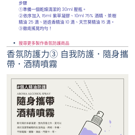
步驟
①準備一個乾燥清潔的 30ml 壓瓶。
②依序加入 15ml 紫草凝膠、10ml 75% 酒精、茶樹
精油 25 滴、迷迭香精油 10 滴、天竺葵精油 15 滴。
③徹底搖晃均勻！
搜尋更多製作香氛防護商品
香氛防護力③ 自我防護．隨身攜
帶．酒精噴霧