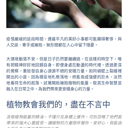
疫情嚴峻的這段時間，連最平凡的美好小事都可能顯得奢侈，與
人交談、牽手或擁抱，無形間都在人心中留下隱憂。
大環境動蕩不安，但是日子仍然要繼續過，在這樣的時空下，唯
有把精神好好地回歸自身，即便身處在動盪的時代裡，透過更深
的覺察，重拾發自身心源源不絕的安穩力量。如同峭壁上裂縫裡
開出的小苗，因為穩妥地札根落地，終能長成強健的巨木，淡然
地看待生命的起落。試著開始擁抱植物的能量，取其生命智慧並
融入在日常之中，為我們帶來更安穩身心的力量。
植物教會我們的，盡在不言中
汲取植物能量的精油，不僅只在身體上運作，可別忽略了他們能
帶來的強大心靈感受，讓植物的力量陪伴著你，安好心，就能由