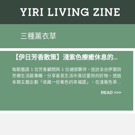
三種薰衣草
【伊日芳香散策】淺紫色療癒休息的
家．旅場景
每期邀請 1 位芳香顧問與 1 位總部夥伴，巡訪全台伊聖詩
芳療⽣活館專櫃，分享⾹氛生活中真切愛用的好物。透過
本期主題企劃「收藏一份紫色的幸福感」，在淺紫色草本
氣味的隆冬歲末，一起珍惜每個與親愛之人難得的大休
READ >>>
息。 ｜本期巡訪｜ 台中中友百貨．