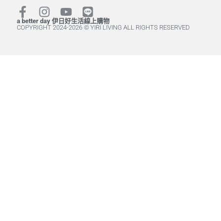
a better day 伊日好生活線上購物
COPYRIGHT 2024-2026 © YIRI LIVING ALL RIGHTS RESERVED