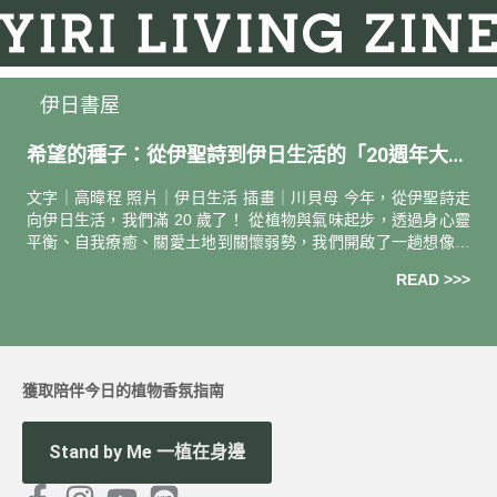
伊日書屋
希望的種子：從伊聖詩到伊日生活的「20週年大事
紀」
文字｜高暐程 照片｜伊日生活 插畫｜川貝母 今年，從伊聖詩走
向伊日生活，我們滿 20 歲了！ 從植物與氣味起步，透過身心靈
平衡、自我療癒、關愛土地到關懷弱勢，我們開啟了一趟想像及
實踐種種美好生活可能的旅程。一路上，我們踏實的每一步、努
READ >>>
力播下
獲取陪伴今日的植物香氛指南
Stand by Me 一植在身邊