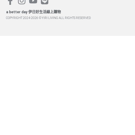
a better day 伊日好生活線上購物
COPYRIGHT 2024-2026 © YIRI LIVING ALL RIGHTS RESERVED