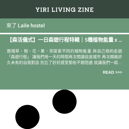
來了 Laile hostel
【森活儀式】一日森遊行程特輯｜5種植物能量 x 6
個輕旅提案 x 13大品牌串聯
跟隨草、樹、花、果、茶探索不同的植物能量 與自己相約走趟
「森遊行程」 讓我們用一天的時間再次閱讀這座城市 再次開啟許
久未有的自我對話 別忘了好好感受那些不期而遇 就讓我們一起出
發吧！ ▼▼▼ ｜立即點選｜帶自己走趟最想去的地方 像株小草
READ >>>
穩扎