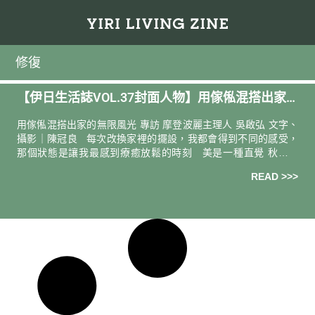
修復
【伊日生活誌VOL.37封面人物】用傢俬混搭出家
的無限風光 —— 摩登波麗主理人 吳啟弘
用傢俬混搭出家的無限風光 專訪 摩登波麗主理人 吳啟弘 文字、
攝影｜陳冠良 每次改換家裡的擺設，我都會得到不同的感受，
那個狀態是讓我最感到療癒放鬆的時刻 美是一種直覺 秋日下
午，氣溫暖煦如夏。車子穿過車流呼嘯的林
READ >>>