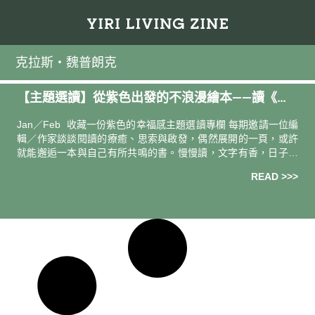
克拉斯・魏普朗克
【主題選讀】從紫色出發的不浪漫繪本——讀《最
勇敢的鮭魚羅莎》
Jan／Feb 收藏一份紫色的幸福感主題選讀專欄 每期邀請一位編
輯／作家談談閱讀的療癒、思索與啟發，偶然展開的一頁，或許
就能邂逅一本與自己有所共鳴的書。慢慢讀，文字有香，日子更
有味。 導讀人．撰文 ―― 作家／繪本評論人 賴嘉綾當期選書
READ >>>