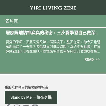
去角質
居家隔離精神奕奕的秘密，三步驟學習自己做深層
頭皮養護
初夏的季節，天氣又濕又熱，照照鏡子，整天在家，你今天也蓬
頭垢面過了一天嗎？疫情嚴重的這段時間，真的不要亂跑，在家
好好跟自己培養感情吧，趁機來學習如何在家自己做頭皮養護。
為了常保年輕，大家都知道臉部需要使用保養品，但你知道缺乏
READ >>>
保養，頭皮也會
獲取陪伴今日的植物香氛指南
Stand by Me 一植在身邊