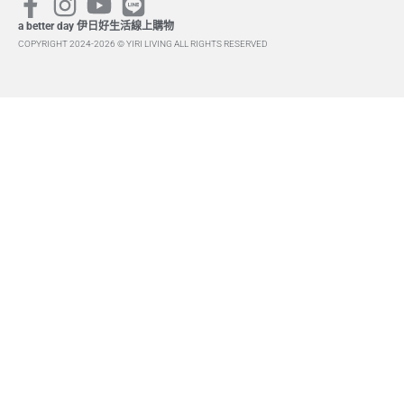
a better day 伊日好生活線上購物
COPYRIGHT 2024-2026 © YIRI LIVING ALL RIGHTS RESERVED