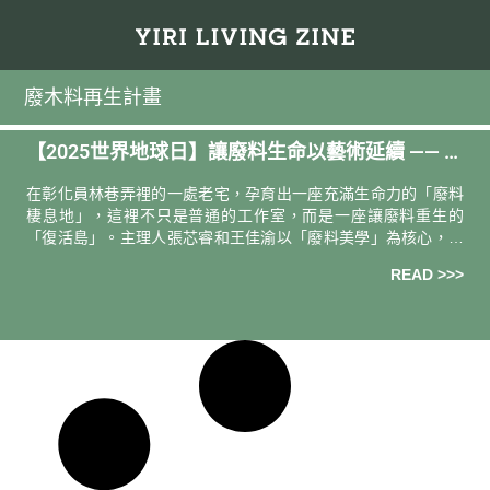
廢木料再生計畫
【2025世界地球日】讓廢料生命以藝術延續 —— 專
訪彰化美學工作室：「產房」的廢料棲息地
在彰化員林巷弄裡的一處老宅，孕育出一座充滿生命力的「廢料
棲息地」，這裡不只是普通的工作室，而是一座讓廢料重生的
「復活島」。主理人張芯睿和王佳渝以「廢料美學」為核心，以
「藝術」為語言，向世界傳遞「永續生活」的理念，透過回收蠟
READ >>>
筆、社頭紗屎再生等