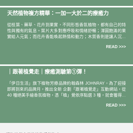
天然植物複方精華：一加一大於二的療癒力
從枝葉、藥草、花卉到果實，不同形態香氛植物，都有自己的特
性與獨有的氣息。葉片大多對應呼吸和情緒舒暢；渾圓飽滿的果
實給人元氣；而花卉香能喚起熱情和動力；木質香則是讓人沉穩
與平衡 。 1+1大於2的香氛植物搭檔 複方精華即是將兩種或多種
READ >>>
植物精油
｜跟著植覺走｜療癒測驗第①彈！
「伊日生活」旗下植物芳療品牌約翰森林 JOHNRAY，為了迎接
即將到來的品牌月，推出全新 企劃「跟著植覺走」互動網站，從
40 種絕美手繪香氛植物，憑「植」覺依序點選 3 種，就會獲得各
別植物對當下自己的現況、指引和祝福。40 種植物的「植
READ >>>