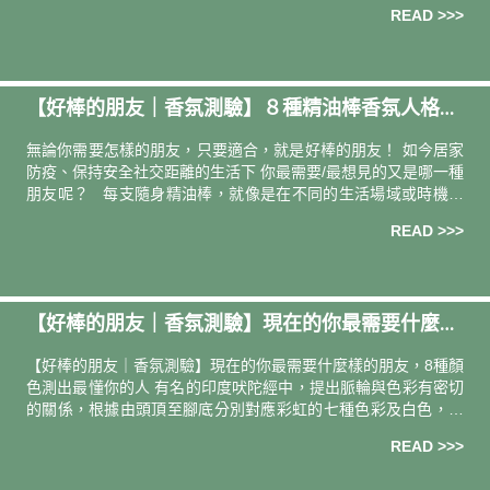
READ >>>
【好棒的朋友｜香氛測驗】８種精油棒香氛人格全
解析
無論你需要怎樣的朋友，只要適合，就是好棒的朋友！ 如今居家
防疫、保持安全社交距離的生活下 你最需要/最想見的又是哪一種
朋友呢？ 每支隨身精油棒，就像是在不同的生活場域或時機，
可以為你解圍、給予支持和陪伴的朋友。不論是願意對你說
READ >>>
【好棒的朋友｜香氛測驗】現在的你最需要什麼樣
的朋友，8種顏色測出最懂你的人
【好棒的朋友｜香氛測驗】現在的你最需要什麼樣的朋友，8種顏
色測出最懂你的人 有名的印度吠陀經中，提出脈輪與色彩有密切
的關係，根據由頭頂至腳底分別對應彩虹的七種色彩及白色，衍
生出色彩療法，並對應身心需求，透過合適的植物香氣來治癒身
READ >>>
心，給予安適