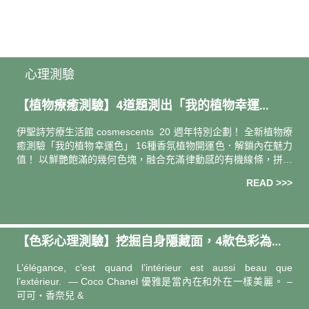
心理測驗
【植物療癒測驗】4道題測出「我的植物幸運
色」！為2022解鎖個人魅力值
伊聖詩芳療生活館 cosmescents 20 週年特別企劃！ 全新植物療
癒測驗「我的植物幸運色」 16種香氛植物開運色．解鎖內在魅力
值！ 以鮮艷飽滿的幾何色塊，融合充滿律動感的有機線條，拼貼
成葉片、花朵、果實、大樹與
READ >>>
【色彩心理測驗】挖掘自身隱藏面，4款色彩為生
活打劑強心針
L’élégance, c’est quand l’intérieur est aussi beau que
l’extérieur. — Coco Chanel 優雅是當內在和外在一樣美麗。 –
可可‧香奈兒 &