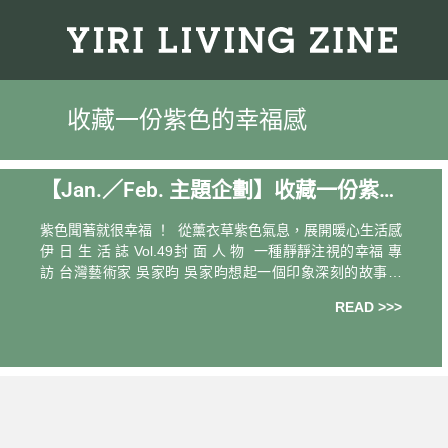
收藏一份紫色的幸福感
【Jan.／Feb. 主題企劃】收藏一份紫色
的幸福感 Cherish A Little Purple Joy
紫色聞著就很幸福 ！ 從薰衣草紫色氣息，展開暖心生活感
伊 日 生 活 誌 Vol.49封 面 人 物 一種靜靜注視的幸福 專
訪 台灣藝術家 吳家昀 吳家昀想起一個印象深刻的故事，
「我讀過一本書，講述某人在前世的星球上的生活點滴，
READ >>>
以及人