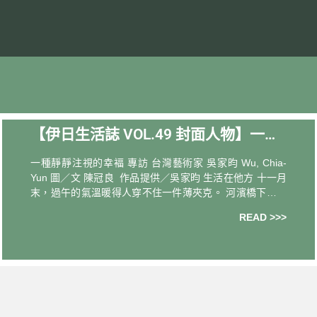
【伊日生活誌 VOL.49 封面人物】一種
靜靜注視的幸福｜專訪 台灣藝術家 吳
一種靜靜注視的幸褔 專訪 台灣藝術家 吳家昀 Wu, Chia-
家昀
Yun 圖／文 陳冠良 作品提供／吳家昀 生活在他方 十一月
末，過午的氣溫暖得人穿不住一件薄夾克。 河濱橋下跑步
的人，汗浹背心，一陣風輕輕徐來，正好在膚上拂成舒爽
READ >>>
的溫涼。單車