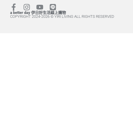
a better day 伊日好生活線上購物
COPYRIGHT 2024-2026 © YIRI LIVING ALL RIGHTS RESERVED