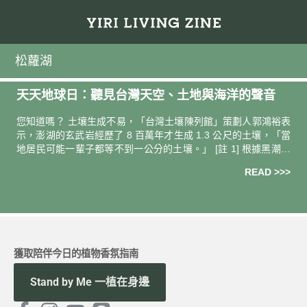
松蘿湖
天天地球日：聽見台灣天空、土地與海洋的聲音
您知道嗎？ 土壤生成不易，「台灣土壤陳列館」策劃人郭鴻裕表
示，澎湖的玄武岩經歷了 8 百萬年才生成 1.3 公尺的土壤，「當
地居民可能一輩子都等不到一公分的土壤。」 [註 1] 根據黑潮海
洋文教基金會全台海域塑膠微粒調查報告，在基隆及東北角
READ >>>
獲取陪伴今日的植物香氛指南
Stand by Me 一植在身邊