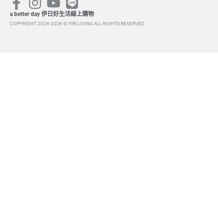
a better day 伊日好生活線上購物
COPYRIGHT 2024-2026 © YIRI LIVING ALL RIGHTS RESERVED