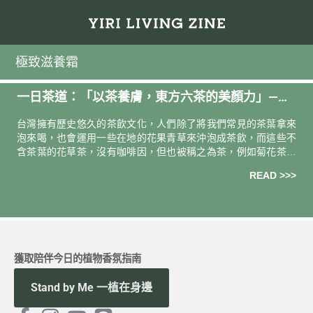
極致滋養霜
一日茶道：「以茶養膚，東方六茶的美顏力」——
綠茶、菊花、肉桂皮、魁蒿、木瓜葉、東方柿葉
台灣擁有歷史悠久的茶飲文化，人們除了將我們常見的茶葉拿來
泡來喝，也會運用一些在地的花果青草來沖泡成茶飲，而這些不
含茶葉的花草茶，沒有咖啡因，但也被稱之為茶，例如菊花茶、
麥茶、冬瓜茶等。 到了近代人們漸漸發現，這些茶飲除了日常飲
READ >>>
用之外，其萃取
獲取陪伴今日的植物香氛指南
Stand by Me 一植在身邊