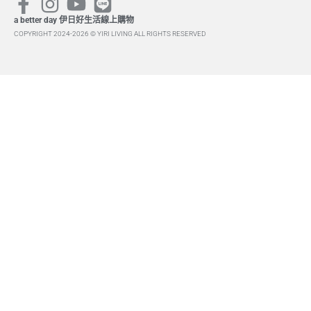
a better day 伊日好生活線上購物
COPYRIGHT 2024-2026 © YIRI LIVING ALL RIGHTS RESERVED