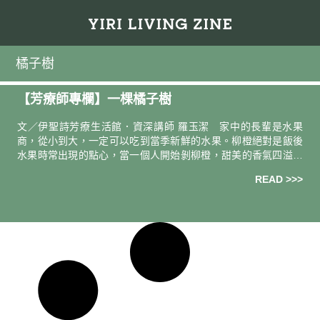
橘子樹
【芳療師專欄】一棵橘子樹
文／伊聖詩芳療生活館．資深講師 羅玉潔 家中的長輩是水果
商，從小到大，一定可以吃到當季新鮮的水果。柳橙絕對是飯後
水果時常出現的點心，當一個人開始剝柳橙，甜美的香氣四溢在
空氣中，就算吃得飽飽，也會忍不住一起搶食，因此只要桌上出
READ >>>
現柳橙，絕對