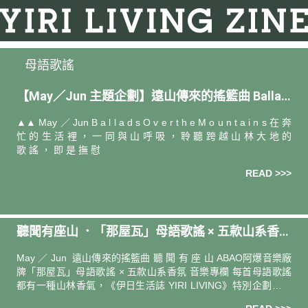
母語歌謠
【May／Jun 主題企劃】遠山傳來的搖籃曲 Ballad
s Over the Mountains
▲▲ May ／ Jun B a l l a d s O v e r t h e M o u n t a i n s 在 奔
忙 的 生 活 裡 ， 一 同 與 山 呼 吸 ， 聆 聽 跨 越 山 林 大 地 的
歌 謠 ， 即 是 撫 慰
READ >>>
聽聞有座山 ．「那屋瓦」母語歌謠 × 五款山系香氛
音樂專欄
May ／ Jun 遠山傳來的搖籃曲 聽 聞 有 座 山 ABAO阿爆音樂廠
牌「那屋瓦」母語歌謠 × 五款山系香氛 音樂專欄 每首母語歌謠
都有一種山林香氣，《伊日生活誌 YIRI LIVING》特別企劃專欄
從 ABAO 阿爆(阿仍仍)創立