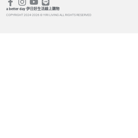
a better day 伊日好生活線上購物
COPYRIGHT 2024-2026 © YIRI LIVING ALL RIGHTS RESERVED