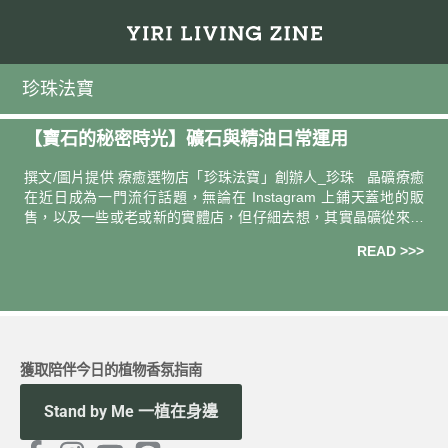
珍珠法寶
【寶石的秘密時光】礦石與精油日常運用
撰文/圖片提供 療癒選物店「珍珠法寶」創辦人_珍珠 晶礦療癒
在近日成為一門流行話題，無論在 Instagram 上鋪天蓋地的販
售，以及一些或老或新的實體店，但仔細去想，其實晶礦從來沒
有流行與退流行的極大差別，只是換了一個時代，
READ >>>
獲取陪伴今日的植物香氛指南
Stand by Me 一植在身邊