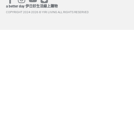
a better day 伊日好生活線上購物
COPYRIGHT 2024-2026 © YIRI LIVING ALL RIGHTS RESERVED