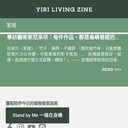
筌屋
專訪藝術家范承宗：每件作品，都是島嶼曾經的回
憶
范承宗〈筌屋〉｜竹子、藤條、不鏽鋼 「風吹過竹林，可能會聽
到葉片沙沙作響，可能會看到影子搖晃 …… 這種感覺很好。就
想，能透過什麼方式詮釋、轉換？」 —— 從傳統學創造的范承宗
—— 在草屯鄉野間的工作室內，范承宗談起了與伊日
READ >>>
獲取陪伴今日的植物香氛指南
Stand by Me 一植在身邊