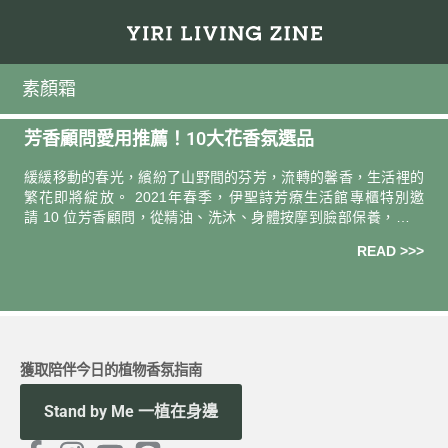
素顏霜
芳香顧問愛用推薦！10大花香氛選品
緩緩移動的春光，繽紛了山野間的芬芳，流轉的馨香，生活裡的
繁花即將綻放。 2021年春季，伊聖詩芳療生活館專櫃特別邀
請 10 位芳香顧問，從精油、洗沐、身體按摩到臉部保養，分別
推薦 10 款花香氛愛用好物，春暖花開之際，挑選鍾愛的花朵香
READ >>>
氣，享
獲取陪伴今日的植物香氛指南
Stand by Me 一植在身邊