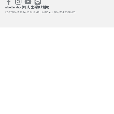
a better day 伊日好生活線上購物
COPYRIGHT 2024-2026 © YIRI LIVING ALL RIGHTS RESERVED