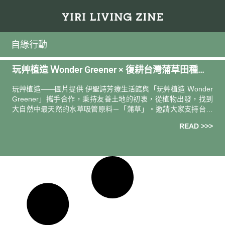
自綠行動
玩艸植造 Ｗonder Greener × 復耕台灣蒲草田種植
——伊⽇美學⽣活基⾦會記事
玩艸植造――圖片提供 伊聖詩芳療生活館與「玩艸植造 Ｗonder
Greener」攜手合作，秉持友善土地的初衷，從植物出發，找到
大自然中最天然的水草吸管原料－「蒲草」。邀請大家支持台灣
蒲草田種植，一起實踐綠色生活，共同推廣『水草吸管』的使用
READ >>>