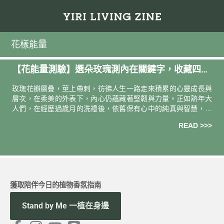
花樣能量
【花能量測驗】選朵玫瑰測內在關鍵字，收藏四款
熟年暖心配方
玫瑰花瓣層疊，莖上帶刺，彷彿人生一路走來積累的心靈成長與
層次，在柔美的外表下，內心仍蘊藏著堅韌與力量。正如熟年大
人們，在經歷過歲月的洗禮後，依舊保有心中的純真與智慧，在
最好的時刻綻放自己最迷人的姿態。此時此刻，就讓我們跟隨玫
READ >>>
瑰的芬芳能量，一
獲取陪伴今日的植物香氛指南
Stand by Me 一植在身邊