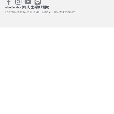
a better day 伊日好生活線上購物
COPYRIGHT 2024-2026 © YIRI LIVING ALL RIGHTS RESERVED