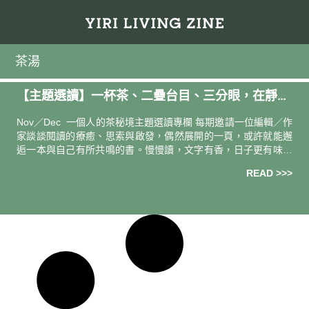
茶湯
【主題選讀】一杯茶、二疊台目、三分眼，在靜默
的品茶時光裡，我們足夠與自己對話 —— 讀《千利
Nov／Dec 一個人的茶秘境主題選讀專欄 每期邀請一位編輯／作
休：無言的前衛》
家談談閱讀的療癒、思索與啟發，偶然展開的一頁，或許就能邂
逅一本與自己有所共鳴的書。慢慢讀，文字有香，日子更有味。
導讀人．撰文 —— 《秋刀魚》總編輯／陳頤華 當期
READ >>>