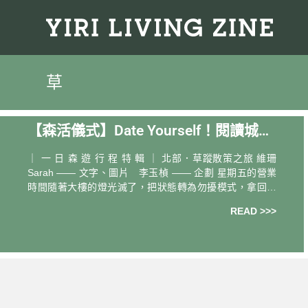
草
【森活儀式】Date Yourself！閱讀城市
氣味，讓緩慢滲進生活 — 森活家 維珊S
｜ 一 日 森 遊 行 程 特 輯 ｜ 北部．草蹤散策之旅 維珊
arah
Sarah —— 文字、圖片 李玉楨 —— 企劃 星期五的營業
時間隨著大樓的燈光滅了，把狀態轉為勿擾模式，拿回自
己的主控權。用一晚的時間調整呼吸、挑選音樂、點上氣
READ >>>
味，舒緩緊湊的