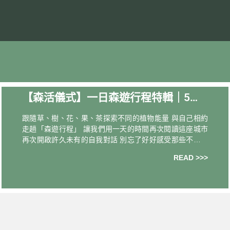
【森活儀式】一日森遊行程特輯｜5種
植物能量 x 6個輕旅提案 x 13大品牌串
跟隨草、樹、花、果、茶探索不同的植物能量 與自己相約
聯
走趟「森遊行程」 讓我們用一天的時間再次閱讀這座城市
再次開啟許久未有的自我對話 別忘了好好感受那些不期而
遇 就讓我們一起出發吧！ ▼▼▼ ｜立即點選｜帶自己走趟
READ >>>
最想去的地方 像株小草穩扎