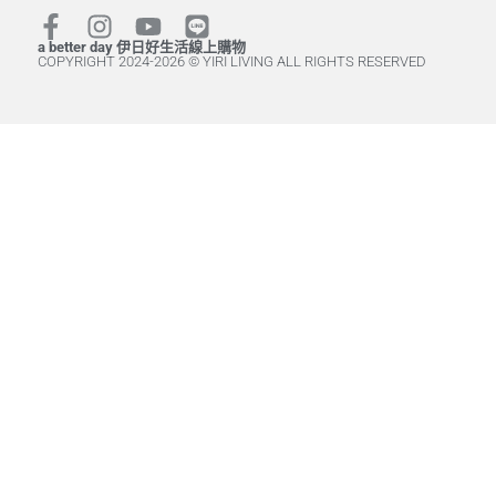
a better day 伊日好生活線上購物
COPYRIGHT 2024-2026 © YIRI LIVING ALL RIGHTS RESERVED