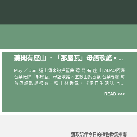
聽聞有座山 ．「那屋瓦」母語歌謠 × 五
款山系香氛音樂專欄
May ／ Jun 遠山傳來的搖籃曲 聽 聞 有 座 山 ABAO阿爆
音樂廠牌「那屋瓦」母語歌謠 × 五款山系香氛 音樂專欄 每
首母語歌謠都有一種山林香氣，《伊日生活誌 YIRI
LIVING》特別企劃專欄從 ABAO 阿爆(阿仍仍)創立
READ >>>
獲取陪伴今日的植物香氛指南